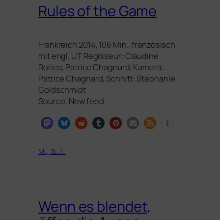
Rules of the Game
Frankreich 2014, 106 Min., fran­zö­sisch
mit engl.
UT
Regisseur: Claudine
Bories, Patrice Chagnard, Kamera:
Patrice Chagnard, Schnitt: Stéphanie
Goldschmidt
Source: New feed
Mi., 15. 7.:
Wenn es blendet,