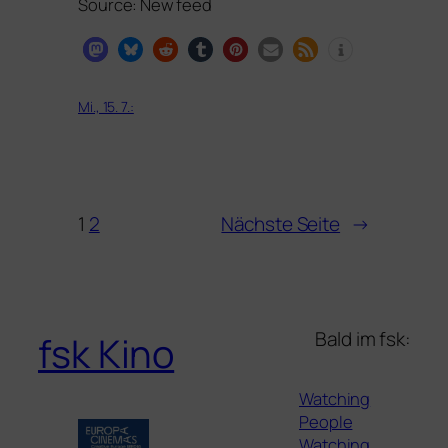
Source: New feed
Mi., 15. 7.:
1
2
Nächste Seite
→
Bald im fsk:
fsk Kino
Watching
People
Watching