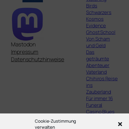
Birds
Schwarzers
Kosmos
Evidence
Ghost School
Von Scham
Mastodon
und Geld
Impressum
Das
geträumte
Datenschutzhinweise
Abenteuer
Vaterland
Chihiros Reise
ins
Zauberland
Für immer 16
Funeral
Casino Blues
The Lights,
Cookie-Zustimmung
They Fall
verwalten