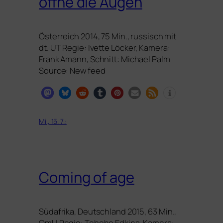
öffne die Augen
Österreich 2014, 75 Min., rus­sisch mit
dt.
UT
Regie: Ivette Löcker, Kamera:
Frank Amann, Schnitt: Michael Palm
Source: New feed
Mi., 15. 7.:
Coming of age
Südafrika, Deutschland 2015, 63 Min.,
OmU Regie: Teboho Edkins, Kamera: