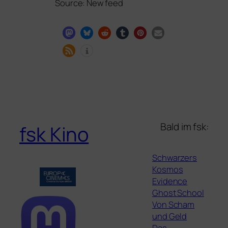
Source: New feed
Bald im fsk:
fsk Kino
Schwarzers
Kosmos
Evidence
Ghost School
Von Scham
und Geld
Das