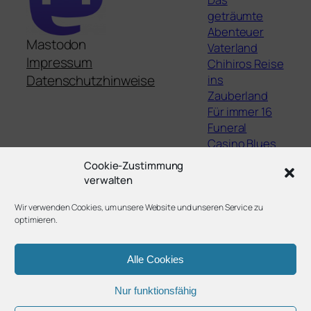
geträumte
Abenteuer
Mastodon
Vaterland
Impressum
Chihiros Reise
ins
Datenschutzhinweise
Zauberland
Für immer 16
Funeral
Casino Blues
The Lights,
Cookie-Zustimmung
They Fall
verwalten
Staatsschutz
Filme von Jean
Wir verwenden Cookies, um unsere Website und unseren Service zu
optimieren.
Eustache
Alle Cookies
Nur funktionsfähig