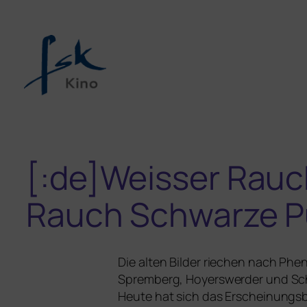
[:de]Weisser Rau
Rauch Schwarze P
Die alten Bilder rie­chen nach Ph
Spremberg, Hoyerswerder und Schw
Heute hat sich das Erscheinungsbil