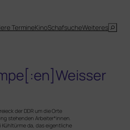
Suche
ere Termine
Kino
Schafsuche
Weiteres
mpe[:en]Weisser
reieck der
DDR
um die Orte
g ste­hen­den Arbeiter*innen.
Kühltürme da, das eigent­li­che