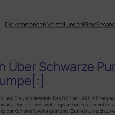
Die kommenden Vorstellungen
Filme
Besond
ch Über Schwarze Pu
umpe[:]
enol und Braunkohlestaub: Das Frühjahr 1991 im Energied
arze Pumpe – Verzweiflung von kurz vor der Entlassun
d der Kohlekraftwerke geän­dert. Es sind nur noch zwei 