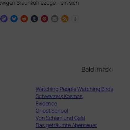
 ewi­gen Braunkohlezüge – ein sich
Bald im fsk:
Watching People Watching Birds
Schwarzers Kosmos
Evidence
Ghost School
Von Scham und Geld
Das geträumte Abenteuer