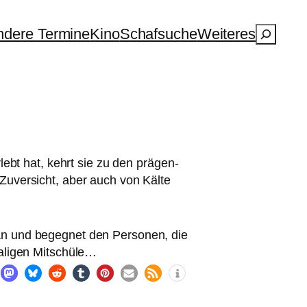
Suchen
dere Termine
Kino
Schafsuche
Weiteres
ebt hat, kehrt sie zu den prä­gen­
uversicht, aber auch von Kälte
ut an und begeg­net den Personen, die
ma­li­gen Mitschüle…