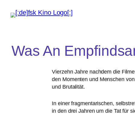
Was An Empfindsam
Vierzehn Jahre nach­dem die Filmema
den Momenten und Menschen von da
und Brutalität.
In einer frag­men­ta­ri­schen, selbs
in den drei Jahren um die Tat für sie