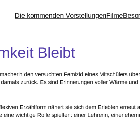
Die kommenden Vorstellungen
Filme
Beson
keit Bleibt
cherin den ver­such­ten Femizid eines Mitschülers über­l
mals zurück. Es sind Erinnerungen vol­ler Wärme und Z
t­re­fle­xi­ven Erzählform nähert sie sich dem Erlebten erne
 eine wich­ti­ge Rolle spiel­ten: einer Lehrerin, einer ehe­