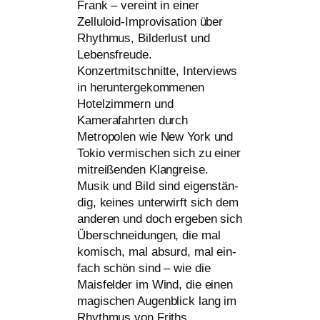
Frank – ver­eint in einer
Zelluloid-Improvisation über
Rhythmus, Bilderlust und
Lebensfreude.
Konzertmitschnitte, Interviews
in her­un­ter­ge­kom­me­nen
Hotelzimmern und
Kamerafahrten durch
Metropolen wie New York und
Tokio ver­mi­schen sich zu einer
mit­rei­ßen­den Klangreise.
Musik und Bild sind eigen­stän­
dig, kei­nes unter­wirft sich dem
ande­ren und doch erge­ben sich
Überschneidungen, die mal
komisch, mal absurd, mal ein­
fach schön sind – wie die
Maisfelder im Wind, die einen
magi­schen Augenblick lang im
Rhythmus von Friths