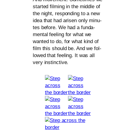
star­ted film­ing in the midd­le of
the night, respon­ding to a new
idea that had ari­sen only minu­
tes befo­re. We had a fun­da­
men­tal fee­ling for what we
wan­ted to do, for what kind of
film this should be. And we fol­
lo­wed that fee­ling. It was all
very instinctive.