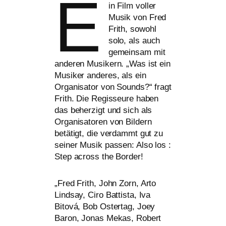
E
in Film vol­ler
Musik von Fred
Frith, sowohl
solo, als auch
gemein­sam mit
ande­ren Musikern. „Was ist ein
Musiker ande­res, als ein
Organisator von Sounds?“ fragt
Frith. Die Regisseure haben
das beher­zigt und sich als
Organisatoren von Bildern
betä­tigt, die ver­dammt gut zu
sei­ner Musik pas­sen: Also los :
Step across the Border!
„
Fred Frith, John Zorn, Arto
Lindsay, Ciro Battista, Iva
Bitová, Bob Ostertag, Joey
Baron, Jonas Mekas, Robert