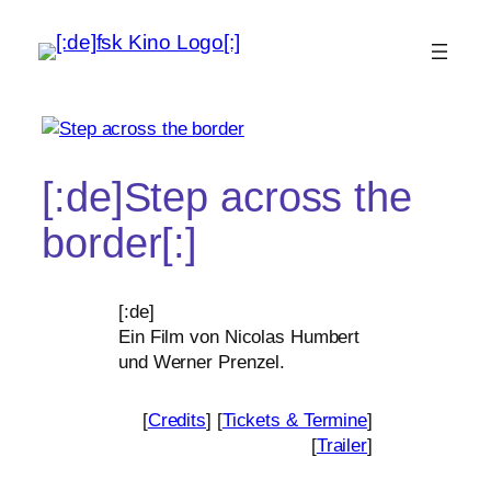
[:de]Step across the
border[:]
[:de]
Ein Film von Nicolas Humbert
und Werner Prenzel.
[
Credits
] [
Tickets
&
Termine
]
[
Trailer
]