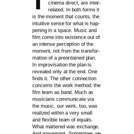
cine­ma direct, are inter­
re­la­ted. In both forms it
is the moment that counts, the
intui­ti­ve sen­se for what is hap­
pe­ning in a space. Music and
film come into exis­tence out of
an inten­se per­cep­ti­on of the
moment, not from the trans­for­
ma­ti­on of a preor­da­i­ned plan.
In impro­vi­sa­ti­on the plan is
reve­a­led only at the end. One
finds it. The other con­nec­tion
con­cerns the work method: the
film team as band. Much as
musi­ci­ans com­mu­ni­ca­te via
the music, our work, too, was
rea­li­zed within a very small
and fle­xi­ble team of equ­als.
What mat­te­red was exch­an­ge.
And move­ment. Sometimes we