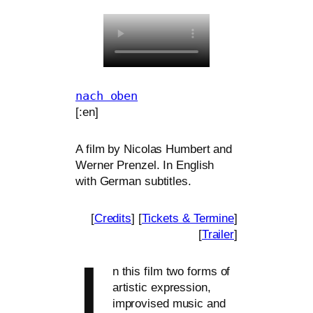
nach oben
[:en]
A film by Nicolas Humbert and
Werner Prenzel. In English
with German subtitles.
[
Credits
] [
Tickets
&
Termine
]
[
Trailer
]
I
n this film two forms of
artis­tic expres­si­on,
impro­vi­sed music and