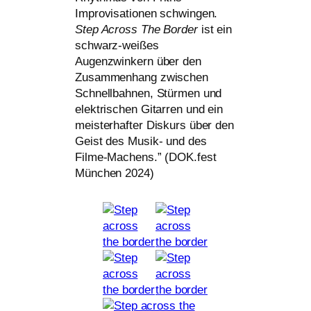
Improvisationen schwin­gen.
Step Across The Border
ist ein
schwarz-wei­ßes
Augenzwinkern über den
Zusammenhang zwi­schen
Schnellbahnen, Stürmen und
elek­tri­schen Gitarren und ein
meis­ter­haf­ter Diskurs über den
Geist des Musik- und des
Filme-Machens.” (
DOK
.fest
München 2024)