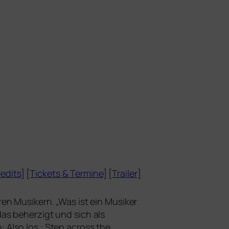
edits
] [
Tickets
&
Termine
] [
Trailer
]
­ren Musikern. „Was ist ein Musiker
as beher­zigt und sich als
: Also los : Step across the