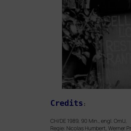
Credits
:
CH
/
DE
1989, 90 Min., engl. OmU,
Regie: Nicolas Humbert, Werner P