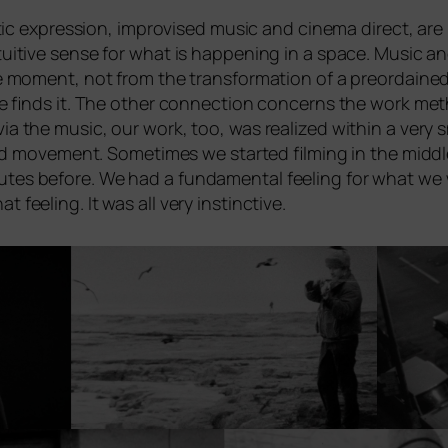
tic expres­si­on, impro­vi­sed music and cine­ma direct, are in
­ti­ve sen­se for what is hap­pe­ning in a space. Music a
e moment, not from the trans­for­ma­ti­on of a preor­da­i­ned 
One finds it. The other con­nec­tion con­cerns the work m
via the music, our work, too, was rea­li­zed within a very sm
d move­ment. Sometimes we star­ted film­ing in the midd­l
­tes befo­re. We had a fun­da­men­tal fee­ling for what we 
t fee­ling. It was all very instinctive.