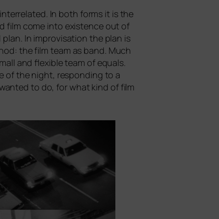
ter­re­la­ted. In both forms it is the
nd film come into exis­tence out of
plan. In impro­vi­sa­ti­on the plan is
ethod: the film team as band. Much
all and fle­xi­ble team of equ­als.
e of the night, respon­ding to a
wan­ted to do, for what kind of film