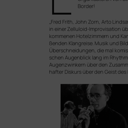
Border!
„
Fred Frith, John Zorn, Arto Lindsa
in einer Zelluloid-Improvisation ü
kom­me­nen Hotelzimmern und Kame
ßen­den Klangreise. Musik und Bild
Überschneidungen, die mal komisch
schen Augenblick lang im Rhythmu
Augenzwinkern über den Zusammenh
haf­ter Diskurs über den Geist de