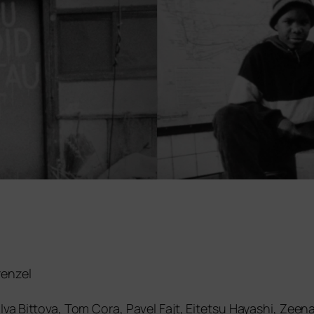
renzel
 Iva Bittova, Tom Cora, Pavel Fajt, Eitetsu Hayashi, Zee