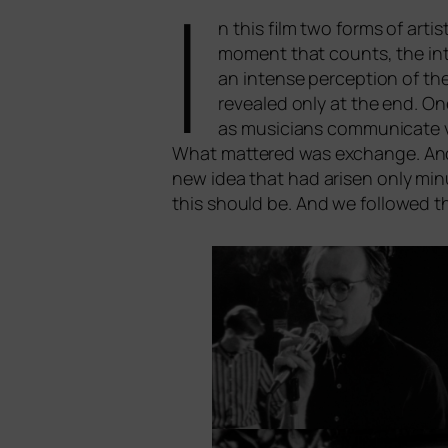
I
n this film two forms of artis­
moment that counts, the intui
an inten­se per­cep­ti­on of th
reve­a­led only at the end. 
as musi­ci­ans com­mu­ni­ca­te 
What mat­te­red was exch­an­ge. An
new idea that had ari­sen only minu
this should be. And we fol­lo­wed tha