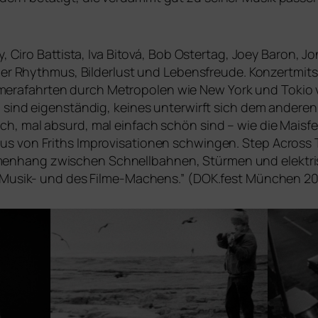
y, Ciro Battista, Iva Bitová, Bob Ostertag, Joey Baron, J
ber Rhythmus, Bilderlust und Lebensfreude. Konzertmitsch
rafahrten durch Metropolen wie New York und Tokio ver­
 sind eigen­stän­dig, kei­nes unter­wirft sich dem ande­r
, mal absurd, mal ein­fach schön sind – wie die Maisfe
s von Friths Improvisationen schwin­gen.
Step Across 
ang zwi­schen Schnellbahnen, Stürmen und elek­tri­sc
s Musik- und des Filme-Machens.” (
DOK
.fest München 2