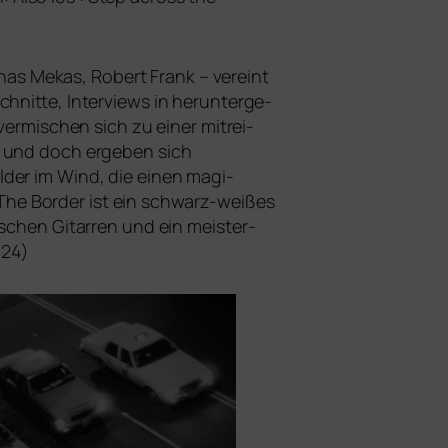
onas Mekas, Robert Frank – ver­eint
nitte, Interviews in her­un­ter­ge­
mi­schen sich zu einer mit­rei­
en und doch erge­ben sich
lder im Wind, die einen magi­
The Border
ist ein schwarz-wei­ßes
hen Gitarren und ein meis­ter­
024)