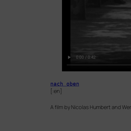
nach oben
[:en]
A film by Nicolas Humbert and Wern