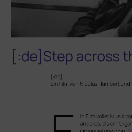
[:de]Step across t
[:de]
Ein Film von Nicolas Humbert und 
E
in Film vol­ler Musik 
ande­res, als ein Orga
Organisatoren von Bild