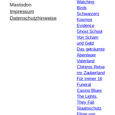
Watching
Mastodon
Birds
Impressum
Schwarzers
Datenschutzhinweise
Kosmos
Evidence
Ghost School
Von Scham
und Geld
Das geträumte
Abenteuer
Vaterland
Chihiros Reise
ins Zauberland
Für immer 16
Funeral
Casino Blues
The Lights,
They Fall
Staatsschutz
Filme von