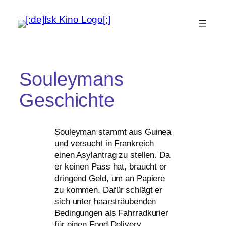
Souleymans
Geschichte
Souleyman stammt aus Guinea
und ver­sucht in Frankreich
einen Asylantrag zu stel­len. Da
er kei­nen Pass hat, braucht er
drin­gend Geld, um an Papiere
zu kom­men. Dafür schlägt er
sich unter haar­sträu­ben­den
Bedingungen als Fahrradkurier
für einen Food Delivery