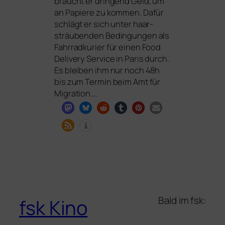
braucht er drin­gend Geld, um
an Papiere zu kom­men. Dafür
schlägt er sich unter haar­
sträu­ben­den Bedingungen als
Fahrradkurier für einen Food
Delivery Service in Paris durch.
Es blei­ben ihm nur noch 48h
bis zum Termin beim Amt für
Migration.…
Bald im fsk:
fsk Kino