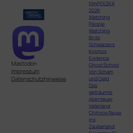
filmPOLSKA
2026
Watching
People
Watching
Birds
Schwarzers
Kosmos
Evidence
Mastodon
Ghost School
Impressum
Von Scham
und Geld
Datenschutzhinweise
Das
geträumte
Abenteuer
Vaterland
Chihiros Reise
ins
Zauberland