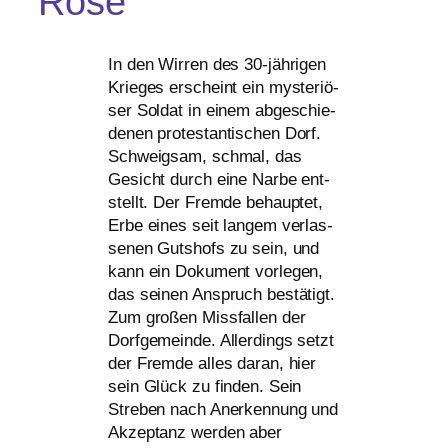
Rose
In den Wirren des 30-jäh­ri­gen
Krieges erscheint ein mys­te­riö­
ser Soldat in einem abge­schie­
de­nen pro­tes­tan­ti­schen Dorf.
Schweigsam, schmal, das
Gesicht durch eine Narbe ent­
stellt. Der Fremde behaup­tet,
Erbe eines seit lan­gem ver­las­
se­nen Gutshofs zu sein, und
kann ein Dokument vor­le­gen,
das sei­nen Anspruch bestä­tigt.
Zum gro­ßen Missfallen der
Dorfgemeinde. Allerdings setzt
der Fremde alles dar­an, hier
sein Glück zu fin­den. Sein
Streben nach Anerkennung und
Akzeptanz wer­den aber