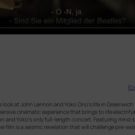
[
Cr
i­de look at John Lennon and Yoko Ono’s life in Greenwich V
rsi­ve cine­ma­tic expe­ri­ence that brings to life elec­tri­f
John and Yoko’s only full-length con­cert. Featuring mind
lm is a seis­mic reve­la­ti­on that will chall­enge pre-exis