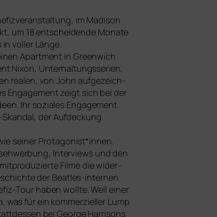
enefizveranstaltung, im Madison
, um 18 ent­schei­den­de Monate
in vol­ler Länge.
ei­nen Apartment in Greenwich
ent Nixon, Unterhaltungsserien,
en rea­len, von John auf­ge­zeich­
hes Engagement zeigt sich bei der
Ideen. Ihr sozia­les Engagement
”-Skandal, der Aufdeckung
wie sei­ner Protagonist*innen.
nsehwerbung, Interviews und den
pro­du­zier­te Filme die wider­
 Geschichte der Beatles-inter­nen
iz-Tour haben woll­te. Weil einer
 was für ein kom­mer­zi­el­ler Lump
statt­des­sen bei George Harrisons