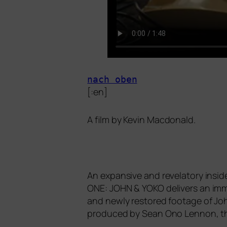
nach oben
[:en]
A film by Kevin Macdonald.
An expan­si­ve and reve­la­to­ry ins
ONE
:
JOHN
&
YOKO
deli­vers an imme
and new­ly res­to­red foo­ta­ge of 
pro­du­ced by Sean Ono Lennon, the fi