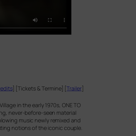
edits
] [Tickets
&
Termine] [
Trailer
]
illage in the ear­ly 1970s,
ONE
TO
y­ing, never-befo­re-seen mate­ri­al
-blo­wing music new­ly remi­xed and
­ting noti­ons of the ico­nic couple.