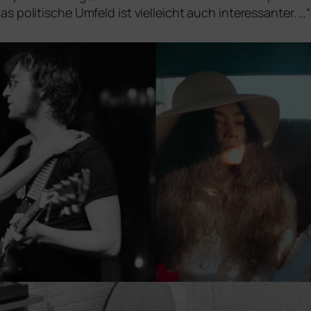
poli­ti­sche Umfeld ist viel­leicht auch inter­es­san­ter. 