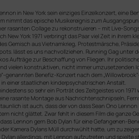
ennon in New York sein ein­zi­ges Einzelkonzert, eine B
m nimmt das epi­sche Musikereignis zum Ausgangspunkt
 rasan­ten Collage zu rekon­stru­ie­ren – mit Live-Songs 
ew York 1971 ver­bringt das Paar viel Zeit in ihrem kl
l­des Gemisch aus Vietnamkrieg, Protestmärsche, Präsid
pots. lässt es uns nach­voll­zie­hen. Running Gag unter d
os Aufträge zur Beschaffung von Fliegen. Ihr poli­ti­sc
 vie­len kon­struk­ti­ven, nicht immer umzu­set­zen­den 
 One”-genannten Benefiz-Konzert nach dem „Willowbrook
einer staat­li­chen kin­der­psy­cha­tri­schen Anstalt.
in­des­tens so sehr ein Porträt des Zeitgeistes von 1971 
eine rasan­te Montage aus Nachrichtenschnipseln, Fer
aunlich ist auch, dass der von dass Sean Ono Lennon mit­
tern nicht glät­tet. Zwar fehlt in die­sem Film die gan­ze
ch, dass Lennon gern Bob Dylan für eine Gefangenen-Benef
der Kamera Dylans Müll durch­wühlt hat­te, um zu zei­gen,
 Dylan aller­dings, mit Lennon auf­zu­tre­ten und spiel­te 