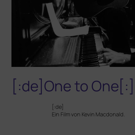
[:de]One to One[:]
[:de]
Ein Film von Kevin Macdonald.