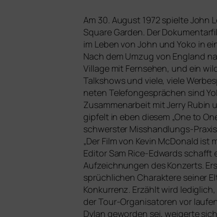
Am 30. August 1972 spiel­te John L
Square Garden. Der Dokumentarfil
im Leben von John und Yoko in einer
Nach dem Umzug von England nach N
Village mit Fernsehen, und ein wi
Talkshows und vie­le, vie­le Werbes
ne­ten Telefongesprächen sind Yok
Zusammenarbeit mit Jerry Rubin und
gip­felt in eben die­sem „One to
schwers­ter Misshandlungs-Praxis in 
„Der Film von Kevin McDonald ist m
Editor Sam Rice-Edwards schafft 
Aufzeichnungen des Konzerts. Erst
sprüch­li­chen Charaktere sei­ner El
Konkurrenz. Erzählt wird ledig­li
der Tour-Organisatoren vor lau­fen­
Dylan gewor­den sei, wei­ger­te sich