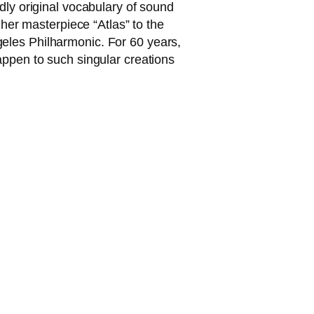
ly ori­gi­nal voca­bu­la­ry of sound
her mas­ter­pie­ce “Atlas” to the
geles Philharmonic. For 60 years,
pen to such sin­gu­lar crea­ti­ons