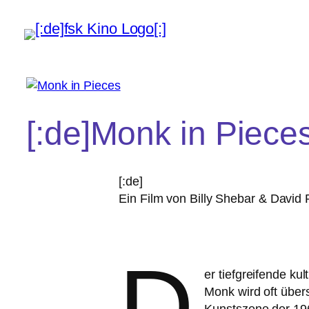
[:de]Monk in Pieces
[:de]
Ein Film von Billy Shebar
&
David R
D
er tief­grei­fen­de k
Monk wird oft über­