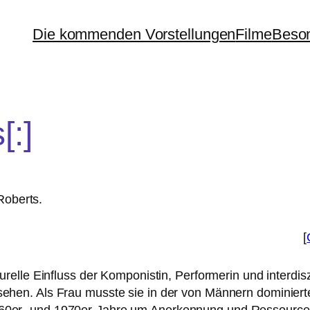
Die kommenden Vorstellungen
Filme
Beson
[:]
oberts.
[
ul­tu­rel­le Einfluss der Komponistin, Performerin und inter­dis­
se­hen. Als Frau muss­te sie in der von Männern domi­nie