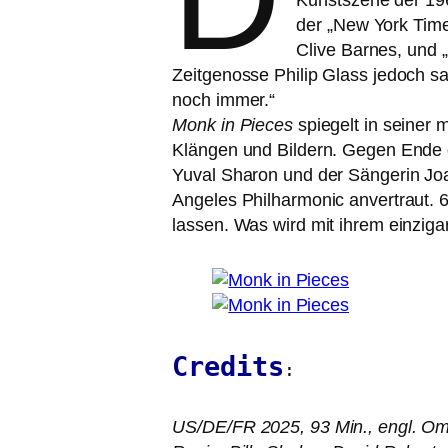
Kunstszene der 196
der „New York Time
Clive Barnes, und „s
Zeitgenosse Philip Glass jedoch sagt
noch immer.“
Monk in Pieces
spie­gelt in sei­ner
Klängen und Bildern. Gegen Ende de
Yuval Sharon und der Sängerin Joa
Angeles Philharmonic anver­traut. 6
las­sen. Was wird mit ihrem ein­zig­
Credits
:
US
/
DE
/
FR
2025, 93 Min., engl. O