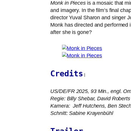
Monk in Pieces
is a mosaic that mir­r
and imagery. In the film’s final chap­
direc­tor Yuval Sharon and sin­ger 
Monk has direc­ted and per­for­med in
after she is gone?
Credits
:
US
/
DE
/
FR
2025, 93 Min., engl. O
Regie: Billy Shebar, David Roberts
Kamera: Jeff Hutchens, Ben Stech
Schnitt: Sabine Krayenbühl