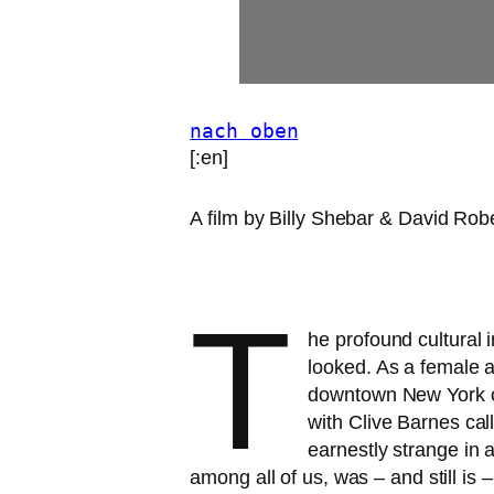
nach oben
[:en]
A film by Billy Shebar
&
David Rober
T
he pro­found cul­tu­ral 
loo­ked. As a fema­le a
down­town New York o
with Clive Barnes cal
ear­nest­ly stran­ge in 
among all of us, was – and still is – 