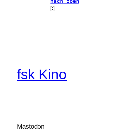
nach oben
[:]
fsk Kino
Mastodon