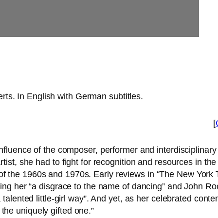
ts. In English with German subtitles.
[
influence of the com­po­ser, per­for­mer and inter­di­sci­pli­na
rtist, she had to fight for reco­gni­ti­on and resour­ces in th
f the 1960s and 1970s. Early reviews in “The New York T
­ling her “a dis­grace to the name of dancing” and John Ro
a talen­ted litt­le-girl way”. And yet, as her cele­bra­ted con­
the uni­que­ly gifted one.”