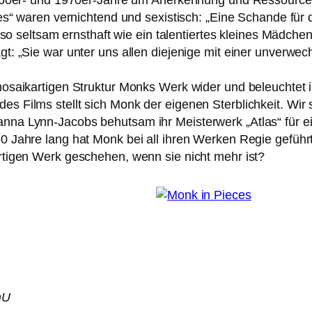
0er- und 1970er-Jahre um Anerkennung und Ressourcen kä
s“ waren ver­nich­tend und sexis­tisch: „Eine Schande fü
o selt­sam ernst­haft wie ein talen­tier­tes klei­nes Mädchen
: „Sie war unter uns allen die­je­ni­ge mit einer unver­wec
 mosa­ik­ar­ti­gen Struktur Monks Werk wider und beleuch­tet ih
s Films stellt sich Monk der eige­nen Sterblichkeit. Wir
nna Lynn-Jacobs behut­sam ihr Meisterwerk „Atlas“ für 
0 Jahre lang hat Monk bei all ihren Werken Regie geführt 
ar­ti­gen Werk gesche­hen, wenn sie nicht mehr ist?
mU