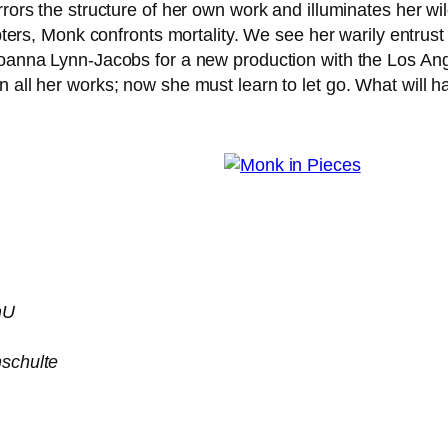
ors the struc­tu­re of her own work and illu­mi­na­tes her wild­
ters, Monk con­fronts mor­ta­li­ty. We see her wari­ly ent­rust 
Joanna Lynn-Jacobs for a new pro­duc­tion with the Los An
 all her works; now she must learn to let go. What will hap­
mU
schulte