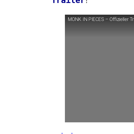
Trailer
:
MONK
IN
PIECES
– Offizieller Tr