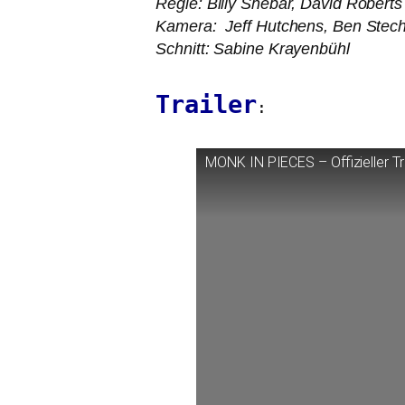
Regie: Billy Shebar, David Roberts
Kamera: Jeff Hutchens, Ben Stech
Schnitt: Sabine Krayenbühl
Trailer
:
MONK
IN
PIECES
– Offizieller Tr