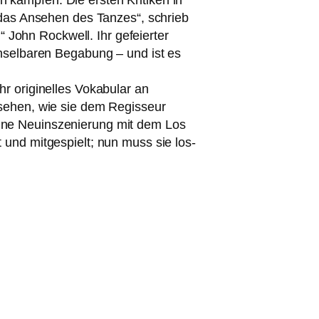
mp­fen. Die ers­ten Kritiken in
r das Ansehen des Tanzes“, schrieb
“ John Rockwell. Ihr gefei­er­ter
h­sel­ba­ren Begabung – und ist es
r ori­gi­nel­les Vokabular an
 sehen, wie sie dem Regisseur
eine Neuinszenierung mit dem Los
und mit­ge­spielt; nun muss sie los­