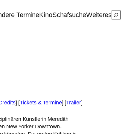
Suchen
dere Termine
Kino
Schafsuche
Weiteres
Credits
] [
Tickets
&
Termine
] [
Trailer
]
zi­pli­nä­ren Künstlerin Meredith
r­ten New Yorker Downtown-