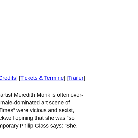
Credits
] [
Tickets
&
Termine
] [
Trailer
]
­ry artist Meredith Monk is often over­
e male-domi­na­ted art sce­ne of
imes” were vicious and sexist,
ckwell opi­ning that she was “so
tem­po­ra­ry Philip Glass says: “She,