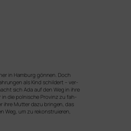
artner in Hamburg gön­nen. Doch
rungen als Kind schil­dert – ver­
acht sich Ada auf den Weg in ihre
 in die pol­ni­sche Provinz zu fah­
r ihre Mutter dazu brin­gen, das
 Weg, um zu rekon­stru­ie­ren,