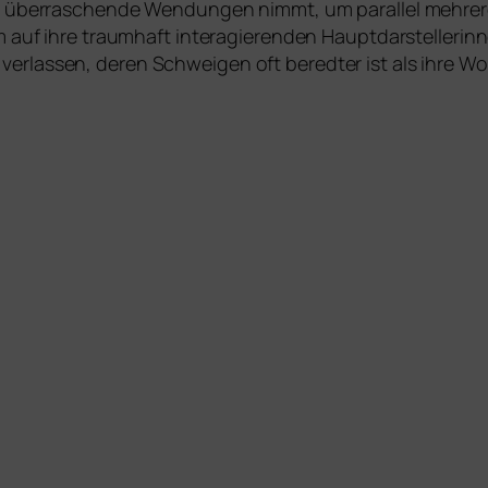
e über­ra­schen­de Wendungen nimmt, um par­al­lel meh­re
em auf ihre traum­haft inter­agie­ren­den Hauptdarstelle
r­las­sen, deren Schweigen oft bered­ter ist als ihre W