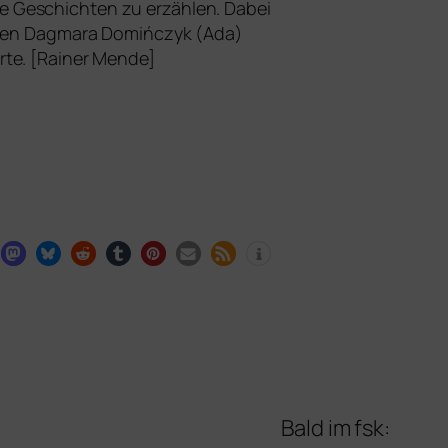
­re Geschichten zu erzäh­len. Dabei
rinnen Dagmara Domińczyk (Ada)
orte. [Rainer Mende]
Bald im fsk: