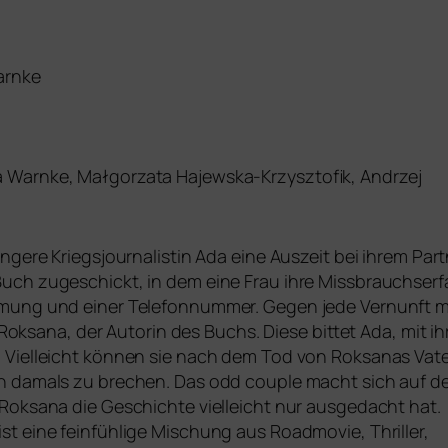
arnke
 Warnke, Małgorzata Hajewska-Krzysztofik, Andrzej
an­ge­re Kriegsjournalistin Ada eine Auszeit bei ihrem P
ch zuge­schickt, in dem eine Frau ihre Missbrauchserfah
Widmung und einer Telefonnummer. Gegen jede Vernunft m
t Roksana, der Autorin des Buchs. Diese bit­tet Ada, mit ihr
d. Vielleicht kön­nen sie nach dem Tod von Roksanas Vate
 damals zu bre­chen. Das odd cou­ple macht sich auf den
Roksana die Geschichte viel­leicht nur aus­ge­dacht hat.
t eine fein­füh­li­ge Mischung aus Roadmovie, Thriller,