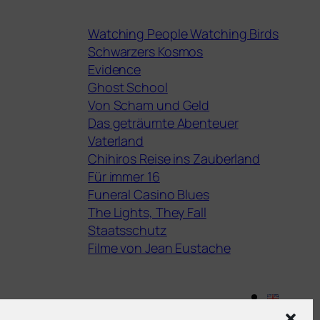
Watching People Watching Birds
Schwarzers Kosmos
Evidence
Ghost School
Von Scham und Geld
Das geträumte Abenteuer
Vaterland
Chihiros Reise ins Zauberland
Für immer 16
Funeral Casino Blues
The Lights, They Fall
Staatsschutz
Filme von Jean Eustache