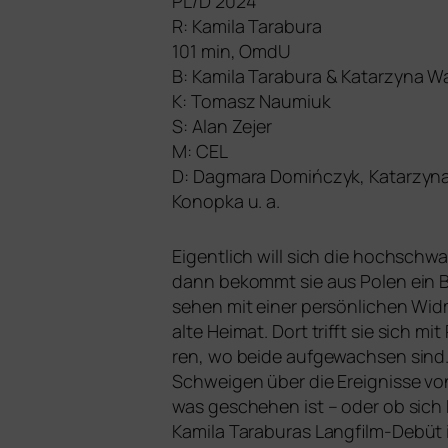
PL
/D 2024
R: Kamila Tarabura
101 min, OmdU
B: Kamila Tarabura
&
Katarzyna W
K: Tomasz Naumiuk
S: Alan Zejer
M:
CEL
D: Dagmara Domińczyk, Katarzyna
Konopka u. a.
Eigentlich will sich die hoch­schw
dann bekommt sie aus Polen ein Bu
se­hen mit einer per­sön­li­chen 
alte Heimat. Dort trifft sie sich mi
ren, wo bei­de auf­ge­wach­sen sin
Schweigen über die Ereignisse von
was gesche­hen ist – oder ob sich 
Kamila Taraburas Langfilm-Debüt is