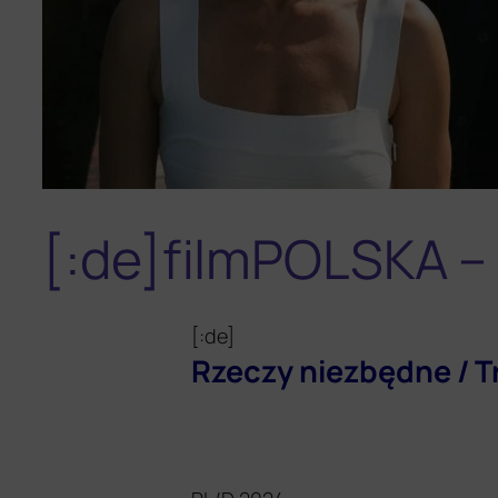
[:de]filmPOLSKA – 
[:de]
Rzeczy niez­będ­ne / 