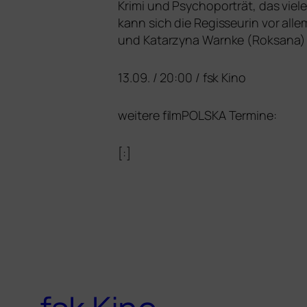
Krimi und Psychoporträt, das vie­l
kann sich die Regisseurin vor all
und Katarzyna Warnke (Roksana) ve
13.09. / 20:00 / fsk Kino
wei­te­re filmPOLSKA Termine:
[:]