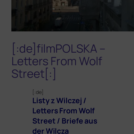
[:de]filmPOLSKA –
Letters From Wolf
Street[:]
[:de]
Listy z Wilczej /
Letters From Wolf
Street / Briefe aus
der Wilcza