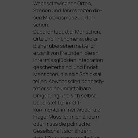
Wechsel zwi­schen Orten,
Szenen und Jahreszeiten die­
sen Mikrokosmos zu erfor­
schen.
Dabei ent­deckt er Menschen,
Orte und Phänomene, die er
bis­her über­se­hen hat­te. Er
erzählt von Freunden, die an
ihrer miss­glück­ten Integration
geschei­tert sind, und fin­det
Menschen, die sein Schicksal
tei­len. Abwechselnd beob­ach­
tet er sei­ne unmit­tel­ba­re
Umgebung und sich selbst.
Dabei stellt er im Off-
Kommentar immer wie­der die
Frage: Muss ich mich ändern
oder muss die pol­ni­sche
Gesellschaft sich ändern,
damit Zugezogene selbst­ver­