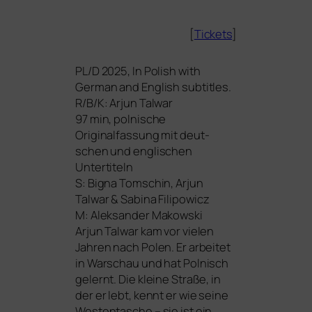
[
Tickets
]
PL
/D 2025, In Polish with
German and English sub­tit­les.
R/B/K: Arjun Talwar
97 min, pol­ni­sche
Originalfassung mit deut­
schen und eng­li­schen
Untertiteln
S: Bigna Tomschin, Arjun
Talwar
&
Sabina Filipowicz
M: Aleksander Makowski
Arjun Talwar kam vor vie­len
Jahren nach Polen. Er arbei­tet
in Warschau und hat Polnisch
gelernt. Die klei­ne Straße, in
der er lebt, kennt er wie sei­ne
Westentasche – sie ist ein