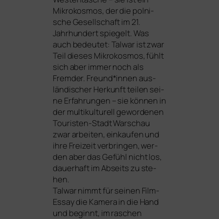
Mikrokosmos, der die pol­ni­
sche Gesellschaft im 21.
Jahrhundert spie­gelt. Was
auch bedeu­tet: Talwar ist zwar
Teil die­ses Mikrokosmos, fühlt
sich aber immer noch als
Fremder. Freund*innen aus­
län­di­scher Herkunft tei­len sei­
ne Erfahrungen – sie kön­nen in
der mul­ti­kul­tu­rell gewor­de­nen
Touristen-Stadt Warschau
zwar arbei­ten, ein­kau­fen und
ihre Freizeit ver­brin­gen, wer­
den aber das Gefühl nicht los,
dau­er­haft im Abseits zu ste­
hen.
Talwar nimmt für sei­nen Film-
Essay die Kamera in die Hand
und beginnt, im raschen