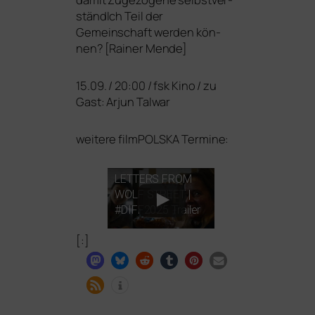
ständlch Teil der
Gemeinschaft wer­den kön­
nen? [Rainer Mende]
15.09. / 20:00 / fsk Kino / zu
Gast: Arjun Talwar
wei­te­re filmPOLSKA Termine:
LETTERS
FROM
WOLF
STREET
|
#
DIFF2025
Trailer
[:]