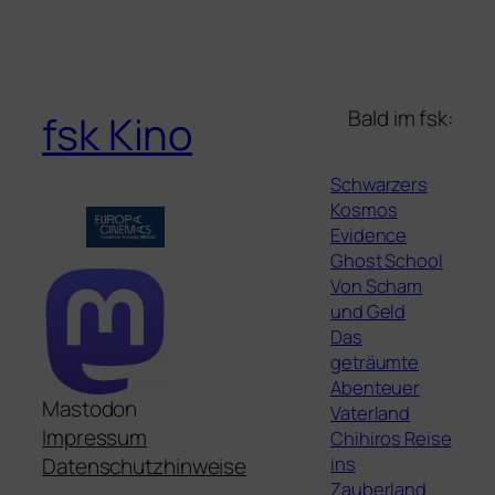
Bald im fsk:
fsk Kino
Schwarzers
Kosmos
Evidence
Ghost School
Von Scham
und Geld
Das
geträumte
Abenteuer
Mastodon
Vaterland
Impressum
Chihiros Reise
ins
Datenschutzhinweise
Zauberland