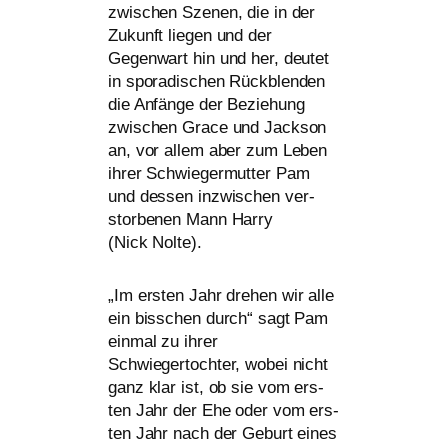
zwi­schen Szenen, die in der
Zukunft lie­gen und der
Gegenwart hin und her, deu­tet
in spo­ra­di­schen Rückblenden
die Anfänge der Beziehung
zwi­schen Grace und Jackson
an, vor allem aber zum Leben
ihrer Schwiegermutter Pam
und des­sen inzwi­schen ver­
stor­be­nen Mann Harry
(Nick Nolte).
„
Im ers­ten Jahr dre­hen wir alle
ein biss­chen durch“ sagt Pam
ein­mal zu ihrer
Schwiegertochter, wobei nicht
ganz klar ist, ob sie vom ers­
ten Jahr der Ehe oder vom ers­
ten Jahr nach der Geburt eines