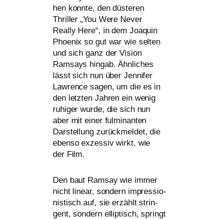
hen konn­te, den düs­te­ren
Thriller „You Were Never
Really Here“, in dem Joaquin
Phoenix so gut war wie sel­ten
und sich ganz der Vision
Ramsays hin­gab. Ähnliches
lässt sich nun über Jennifer
Lawrence sagen, um die es in
den letz­ten Jahren ein wenig
ruhi­ger wur­de, die sich nun
aber mit einer ful­mi­nan­ten
Darstellung zurück­mel­det, die
eben­so exzes­siv wirkt, wie
der Film.
Den baut Ramsay wie immer
nicht line­ar, son­dern impres­sio­
nis­tisch auf, sie erzählt strin­
gent, son­dern ellip­tisch, springt