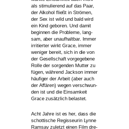
als sti­mu­lie­rend auf das Paar,
der Alkohol fließt in Strömen,
der Sex ist wild und bald wird
ein Kind gebo­ren. Und damit
begin­nen die Probleme, lang­
sam, aber unauf­halt­bar. Immer
irri­tier­ter wirkt Grace, immer
weni­ger bereit, sich in die von
der Gesellschaft vor­ge­ge­be­ne
Rolle der sor­gen­den Mutter zu
fügen, wäh­rend Jackson immer
häu­fi­ger der Arbeit (aber auch
der Affären) wegen ver­schwun­
den ist und die Einsamkeit
Grace zusätz­lich belastet.
Acht Jahre ist es her, dass die
schot­ti­sche Regisseurin Lynne
Ramsay zuletzt einen Film dre­