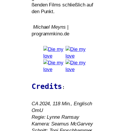
ßen­den Films schließ­lich auf
den Punkt.
Michael Meyns
|
programmkino.de
Credits
:
CA
2024, 118 Min., Englisch
OmU
Regie: Lynne Ramsay
Kamera: Seamus McGarvey
Schnitt: Toni Froschhammer