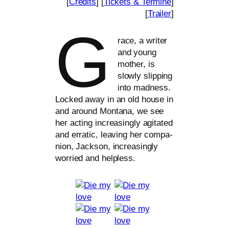
[
Credits
] [
Tickets
&
Termine
]
[
Trailer
]
G
race, a wri­ter
and young
mother, is
slow­ly slip­ping
into mad­ness.
Locked away in an old house in
and around Montana, we see
her acting incre­asing­ly agi­ta­ted
and erra­tic, lea­ving her com­pa­
n­ion, Jackson, incre­asing­ly
worried and helpless.