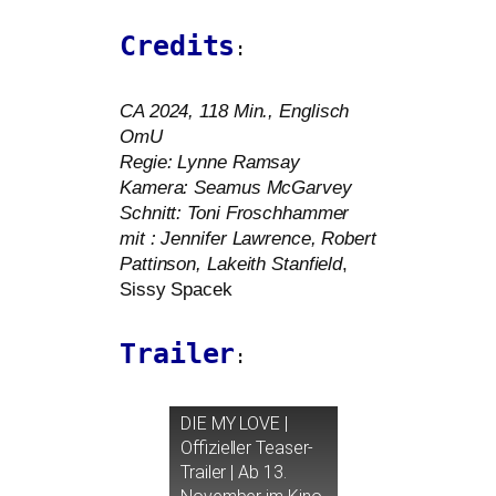
Credits
:
CA
2024, 118 Min., Englisch
OmU
Regie: Lynne Ramsay
Kamera: Seamus McGarvey
Schnitt: Toni Froschhammer
mit : Jennifer Lawrence, Robert
Pattinson, Lakeith Stanfield
,
Sissy Spacek
Trailer
:
DIE
MY
LOVE
|
Offizieller Teaser-
Trailer | Ab 13.