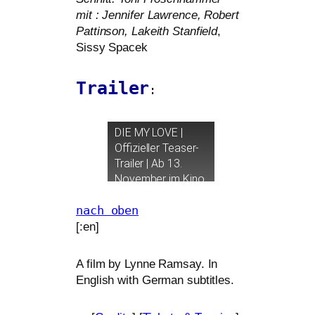
mit : Jennifer Lawrence, Robert
Pattinson, Lakeith Stanfield
,
Sissy Spacek
Trailer
:
DIE
MY
LOVE
|
Offizieller Teaser-
Trailer | Ab 13.
November im Kino
nach oben
[:en]
A film by Lynne Ramsay. In
English with German subtitles.