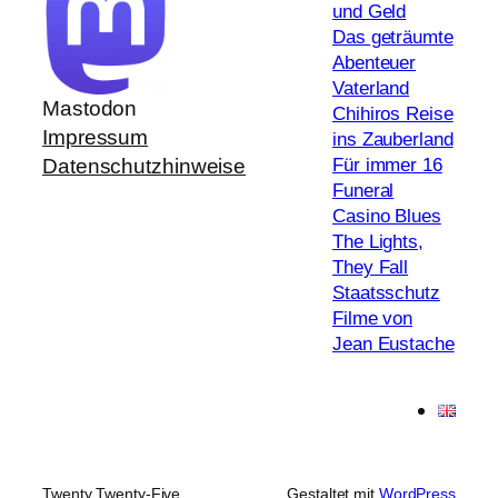
und Geld
Das geträumte
Abenteuer
Vaterland
Mastodon
Chihiros Reise
Impressum
ins Zauberland
Für immer 16
Datenschutzhinweise
Funeral
Casino Blues
The Lights,
They Fall
Staatsschutz
Filme von
Jean Eustache
Twenty Twenty-Five
Gestaltet mit
WordPress