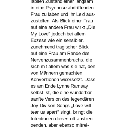
labi­len Zustand einer lang­sam
in eine Psychose abdrif­ten­den
Frau zu laben und ihr Leid aus­
zu­stel­len. Als Blick einer Frau
auf eine ande­re Frau wirkt „Die
My Love“ jedoch bei allem
Exzess wie ein sen­si­bler,
zuneh­mend tra­gi­scher Blick
auf eine Frau am Rande des
Nervenzusammenbruchs, die
sich mit allem was sie hat, den
von Männern gemach­ten
Konventionen wider­setzt. Dass
es am Ende Lynne Ramsay
selbst ist, die eine wun­der­bar
sanf­te Version des legen­dä­ren
Joy Divison Songs „Love will
tear us apart“ singt, bringt die
Intentionen die­ses oft anstren­
gen­den, aber eben­so mit­rei­