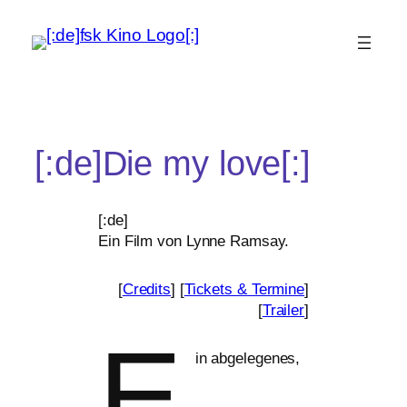
[:de]Die my love[:]
[:de]
Ein Film von Lynne Ramsay.
[
Credits
] [
Tickets
&
Termine
]
[
Trailer
]
E
in abge­le­ge­nes,