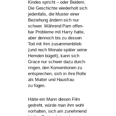
Kindes spricht – oder Beidem.
Die Geschichte wie­der­holt sich
jeden­falls, die Muster einer
Beziehung ändern sich nur
schwer. Während Pam offen­
bar Probleme mit Harry hat­te,
aber den­noch bis zu des­sen
Tod mit ihm zusam­men­blieb
(und noch Monate spä­ter sei­ne
Hemden bügelt), kann sich
Grace nur schwer dazu durch­
rin­gen, den Konventionen zu
ent­spre­chen, sich in ihre Rolle
als Mutter und Hausfrau
zu fügen.
Hätte ein Mann die­sen Film
gedreht, wür­de man ihm wohl
vor­hal­ten, sich am zuneh­mend