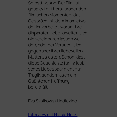
Selbstfindung. Der Film ist
gespickt mit her­aus­ra­gen­den
fil­mi­schen Momenten: das
Gespräch mit dem Imam etwa,
der ihr vor­be­tet, war­um ihre
dis­pa­ra­ten Lebenswelten sich
nie ver­ein­ba­ren las­sen wer­
den, oder der Versuch, sich
gegen­über ihrer lie­be­vol­len
Mutter zu outen. Schön, dass
die­se Geschichte für ihr les­bi­
sches Liebespaar nicht nur
Tragik, son­dern auch ein
Quäntchen Hoffnung
bereithält.
Eva Szulkowsk | indiekino
Interview mit Hafsia Herzi