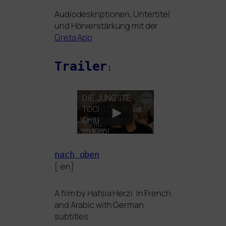
Audiodeskriptionen, Untertitel
und Hörverstärkung mit der
Greta App
Trailer
:
DIE
JÜNGSTE
TOCHTER
| Trailer
OmU | Jetzt
im Kino!
nach oben
[:en]
A film by Hafsia Herzi. In French
and Arabic with German
subtitles.