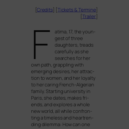
[
Credits
] [
Tickets
&
Termine
]
[
Trailer
]
F
atima, 17, the youn­
gest of three
daugh­ters, treads
careful­ly as she
sear­ches for her
own path, grap­pling with
emer­ging desi­res, her attrac­
tion to women, and her loyal­ty
to her caring French-Algerian
fami­ly. Starting uni­ver­si­ty in
Paris, she dates, makes fri­
ends, and explo­res a who­le
new world, all while con­fron­
ting a tim­e­l­ess and heart­ren­
ding dilem­ma: How can one