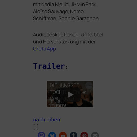
mit Nadia Melliti, Ji-Min Park,
Aloïse Sauvage, Nemo
Schiffman, Sophie Garagnon
Audiodeskriptionen, Untertitel
und Hörverstärkung mit der
Greta App
Trailer
:
DIE
JÜNGSTE
TOCHTER
| Trailer
OmU | Jetzt
im Kino!
nach oben
[:]