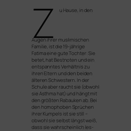
Z
u Hause, in den
Augen ihrer mus­li­mi­schen
Familie, ist die 19-jäh­ri­ge
Fatima eine gute Tochter: Sie
betet, hat Bestnoten und ein
ent­spann­tes Verhältnis zu
ihren Eltern und den bei­den
älte­ren Schwestern. In der
Schule aber raucht sie (obwohl
sie Asthma hat) und hängt mit
den größ­ten Rabauken ab. Bei
den homo­pho­ben Sprüchen
ihrer Kumpels ist sie still –
obwohl sie selbst längst weiß,
dass sie wahr­schein­lich les­