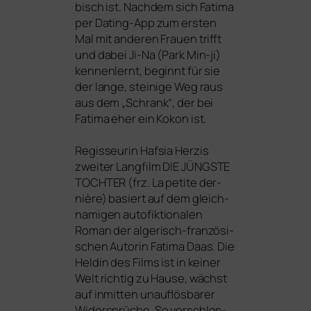
bisch ist. Nachdem sich Fatima
per Dating-App zum ers­ten
Mal mit ande­ren Frauen trifft
und dabei Ji-Na (Park Min-ji)
ken­nen­lernt, beginnt für sie
der lan­ge, stei­ni­ge Weg raus
aus dem „Schrank“, der bei
Fatima eher ein Kokon ist.
Regisseurin Hafsia Herzis
zwei­ter Langfilm
DIE
JÜNGSTE
TOCHTER
(frz. La peti­te der­
niè­re) basiert auf dem gleich­
na­mi­gen auto­fik­tio­na­len
Roman der alge­risch-fran­zö­si­
schen Autorin Fatima Daas. Die
Heldin des Films ist in kei­ner
Welt rich­tig zu Hause, wächst
auf inmit­ten unauf­lös­ba­rer
Widersprüche. So ver­schlos­