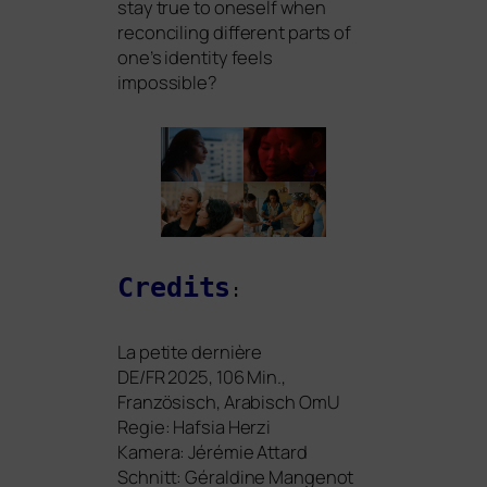
stay true to ones­elf when
recon­ci­ling dif­fe­rent parts of
one’s iden­ti­ty feels
impossible?
Credits
:
La peti­te der­niè­re
DE
/
FR
2025, 106 Min.,
Französisch, Arabisch OmU
Regie: Hafsia Herzi
Kamera: Jérémie Attard
Schnitt: Géraldine Mangenot