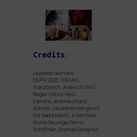
Credits
:
La peti­te der­niè­re
DE
/
FR
2025, 106 Min.,
Französisch, Arabisch OmU
Regie: Hafsia Herzi
Kamera: Jérémie Attard
Schnitt: Géraldine Mangenot
mit Nadia Melliti, Ji-Min Park,
Aloïse Sauvage, Nemo
Schiffman, Sophie Garagnon