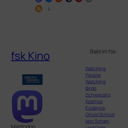
Bald im fsk:
fsk Kino
Watching
People
Watching
Birds
Schwarzers
Kosmos
Evidence
Ghost School
Von Scham
Mastodon
und Geld