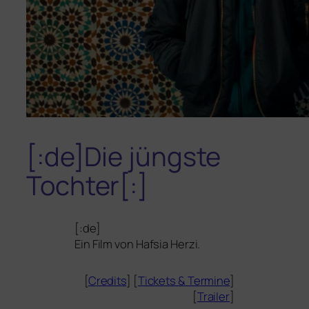
[:de]Die jüngste
Tochter[:]
[:de]
Ein Film von Hafsia Herzi.
[
Credits
] [
Tickets
&
Termine
]
[
Trailer
]