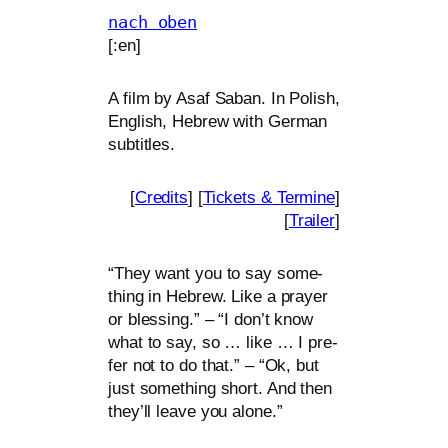
nach oben
[:en]
A film by Asaf Saban. In Polish,
English, Hebrew with German
subtitles.
[
Credits
] [
Tickets
&
Termine
]
[
Trailer
]
“
They want you to say some­
thing in Hebrew. Like a pray­er
or bles­sing.” – “I don’t know
what to say, so … like … I pre­
fer not to do that.” – “Ok, but
just some­thing short. And then
they’ll lea­ve you alone.”