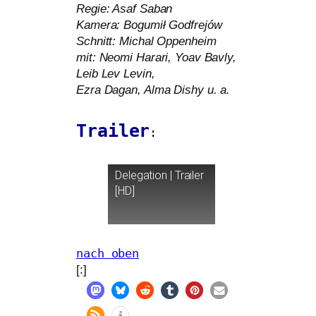
Regie: Asaf Saban
Kamera: Bogumił Godfrejów
Schnitt: Michal Oppenheim
mit: Neomi Harari, Yoav Bavly,
Leib Lev Levin,
Ezra Dagan, Alma Dishy u. a.
Trailer
:
Delegation | Trailer
[
HD
]
nach oben
[:]