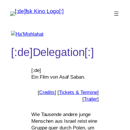
[:de]Delegation[:]
[:de]
Ein Film von Asaf Saban.
[
Credits
] [
Tickets
&
Termine
]
[
Trailer
]
Wie Tausende ande­re jun­ge
Menschen aus Israel reist eine
Gruppe quer durch Polen, um