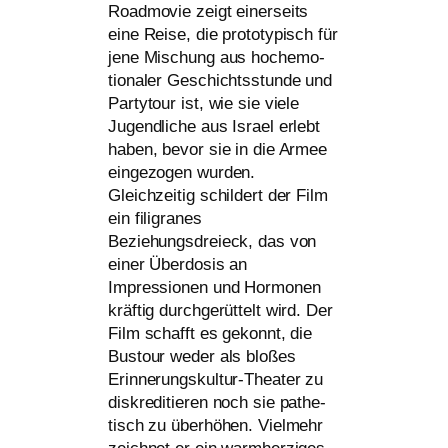
Roadmovie zeigt einer­seits
eine Reise, die pro­to­ty­pisch für
jene Mischung aus hoch­emo­
tio­na­ler Geschichtsstunde und
Partytour ist, wie sie vie­le
Jugendliche aus Israel erlebt
haben, bevor sie in die Armee
ein­ge­zo­gen wur­den.
Gleichzeitig schil­dert der Film
ein fili­gra­nes
Beziehungsdreieck, das von
einer Überdosis an
Impressionen und Hormonen
kräf­tig durch­ge­rüt­telt wird. Der
Film schafft es gekonnt, die
Bustour weder als blo­ßes
Erinnerungskultur-Theater zu
dis­kre­di­tie­ren noch sie pathe­
tisch zu über­hö­hen. Vielmehr