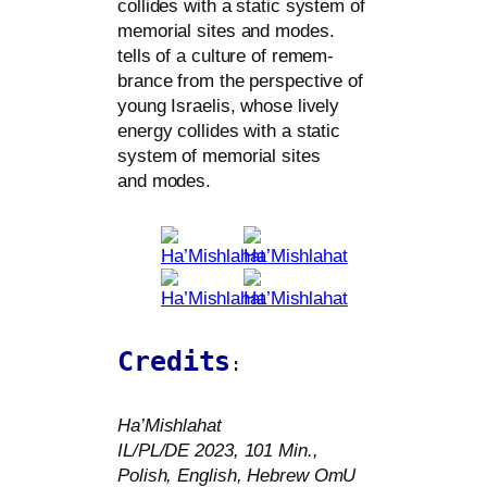
col­l­i­des with a sta­tic sys­tem of
memo­ri­al sites and modes.
tells of a cul­tu­re of remem­
brance from the per­spec­ti­ve of
young Israelis, who­se lively
ener­gy col­l­i­des with a sta­tic
sys­tem of memo­ri­al sites
and modes.
Credits
:
Ha’Mishlahat
IL
/
PL
/
DE
2023, 101 Min.,
Polish, English, Hebrew
OmU