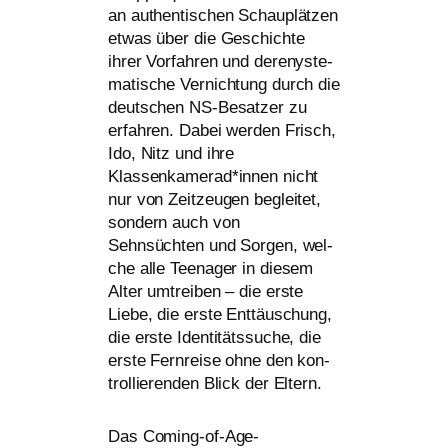
an authen­ti­schen Schauplätzen
etwas über die Geschichte
ihrer Vorfahren und dere­nys­te­
ma­ti­sche Vernichtung durch die
deut­schen NS-Besatzer zu
erfah­ren. Dabei wer­den Frisch,
Ido, Nitz und ihre
Klassenkamerad*innen nicht
nur von Zeitzeugen beglei­tet,
son­dern auch von
Sehnsüchten und Sorgen, wel­
che alle Teenager in die­sem
Alter umtrei­ben – die ers­te
Liebe, die ers­te Enttäuschung,
die ers­te Identitätssuche, die
ers­te Fernreise ohne den kon­
trol­lie­ren­den Blick der Eltern.
Das Coming-of-Age-