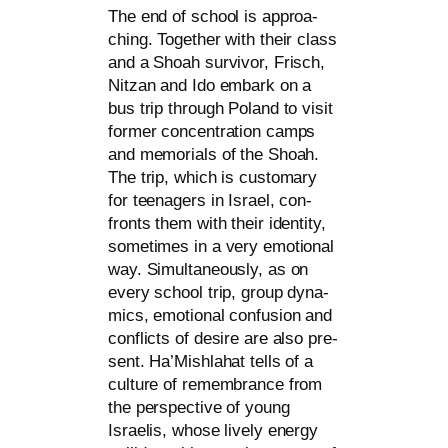
The end of school is approa­
ching. Together with their class
and a Shoah sur­vi­vor, Frisch,
Nitzan and Ido embark on a
bus trip through Poland to visit
for­mer con­cen­tra­ti­on camps
and memo­ri­als of the Shoah.
The trip, which is cus­to­ma­ry
for teen­agers in Israel, con­
fronts them with their iden­ti­ty,
some­ti­mes in a very emo­tio­nal
way. Simultaneously, as on
every school trip, group dyna­
mics, emo­tio­nal con­fu­si­on and
con­flicts of desi­re are also pre­
sent. Ha’Mishlahat tells of a
cul­tu­re of remem­brance from
the per­spec­ti­ve of young
Israelis, who­se lively ener­gy