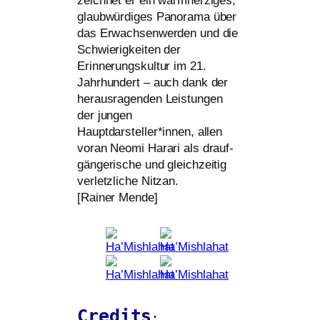
zeich­net er ein warm­her­zi­ges,
glaub­wür­di­ges Panorama über
das Erwachsenwerden und die
Schwierigkeiten der
Erinnerungskultur im 21.
Jahrhundert – auch dank der
her­aus­ra­gen­den Leistungen
der jun­gen
Hauptdarsteller*innen, allen
vor­an Neomi Harari als drauf­
gän­ge­ri­sche und gleich­zei­tig
ver­letz­li­che Nitzan.
[Rainer Mende]
Credits
: