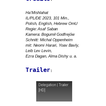
Ha’Mishlahat
IL
/
PL
/
DE
2023, 101 Min.,
Polish, English, Hebrew
OmU
Regie: Asaf Saban
Kamera: Bogumił Godfrejów
Schnitt: Michal Oppenheim
mit: Neomi Harari, Yoav Bavly,
Leib Lev Levin,
Ezra Dagan, Alma Dishy u. a.
Trailer
:
Delegation | Trailer
[
HD
]