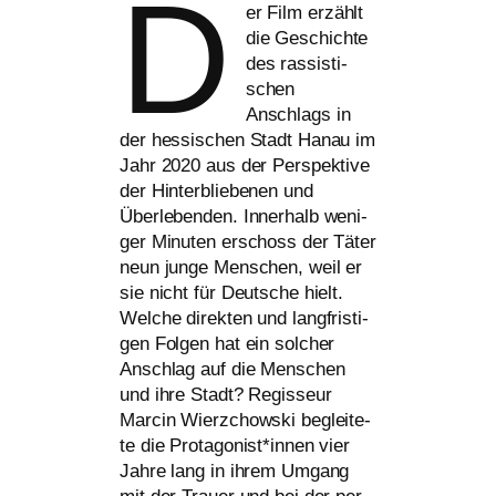
D
er Film erzählt
die Geschichte
des ras­sis­ti­
schen
Anschlags in
der hes­si­schen Stadt Hanau im
Jahr 2020 aus der Perspektive
der Hinterbliebenen und
Überlebenden. Innerhalb weni­
ger Minuten erschoss der Täter
neun jun­ge Menschen, weil er
sie nicht für Deutsche hielt.
Welche direk­ten und lang­fris­ti­
gen Folgen hat ein sol­cher
Anschlag auf die Menschen
und ihre Stadt? Regisseur
Marcin Wierzchowski beglei­te­
te die Protagonist*innen vier
Jahre lang in ihrem Umgang