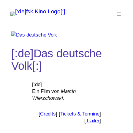
[:de]Das deutsche
Volk[:]
[:de]
Ein Film von
Marcin
Wierzchowski
.
[
Credits
] [
Tickets
&
Termine
]
[
Trailer
]