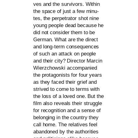
ves and the sur­vi­vors. Within
the space of just a few minu­
tes, the per­pe­tra­tor shot nine
young peo­p­le dead becau­se he
did not con­sider them to be
German. What are the direct
and long-term con­se­quen­ces
of such an attack on peo­p­le
and their city? Director Marcin
Wierzchowski accom­pa­nied
the prot­ago­nists for four years
as they faced their grief and
stri­ved to come to terms with
the loss of a loved one. But the
film also reve­als their strugg­le
for reco­gni­ti­on and a sen­se of
belon­ging in the coun­try they
call home. The rela­ti­ves feel
aban­do­ned by the aut­ho­ri­ties