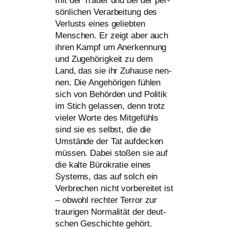
mit der Trauer und bei der per­
sön­li­chen Verarbeitung des
Verlusts eines gelieb­ten
Menschen. Er zeigt aber auch
ihren Kampf um Anerkennung
und Zugehörigkeit zu dem
Land, das sie ihr Zuhause nen­
nen. Die Angehörigen füh­len
sich von Behörden und Politik
im Stich gelas­sen, denn trotz
vie­ler Worte des Mitgefühls
sind sie es selbst, die die
Umstände der Tat auf­de­cken
müs­sen. Dabei sto­ßen sie auf
die kal­te Bürokratie eines
Systems, das auf solch ein
Verbrechen nicht vor­be­rei­tet ist
– obwohl rech­ter Terror zur
trau­ri­gen Normalität der deut­
schen Geschichte gehört.