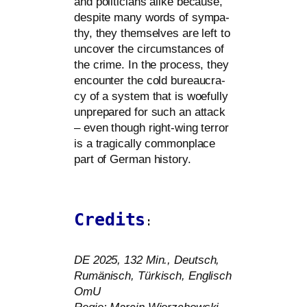
and poli­ti­ci­ans ali­ke becau­se,
despi­te many words of sym­pa­
thy, they them­sel­ves are left to
unco­ver the cir­cum­s­tances of
the crime. In the pro­cess, they
encoun­ter the cold bureau­cra­
cy of a sys­tem that is woeful­ly
unpre­pared for such an attack
– even though right-wing ter­ror
is a tra­gi­cal­ly com­mon­place
part of German history.
Credits
:
DE
2025, 132 Min., Deutsch,
Rumänisch, Türkisch, Englisch
OmU