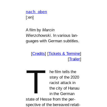
nach oben
[:en]
A film by
Marcin
Wierzchowski
. In various lan­
guages with German subtitles.
[
Credits
] [
Tickets
&
Termine
]
[
Trailer
]
T
he film tells the
sto­ry of the 2020
racist attack in
the city of Hanau
in the German
sta­te of Hesse from the per­
spec­ti­ve of the bere­a­ved rela­ti­