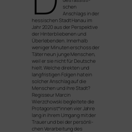
schen
Anschlags in der
hes­si­schen Stadt Hanau im
Jahr 2020 aus der Perspektive
der Hinterbliebenen und
Überlebenden. Innerhalb
weni­ger Minuten erschoss der
Täter neun jun­ge Menschen,
weil er sie nicht für Deutsche
hielt. Welche direk­ten und
lang­fris­ti­gen Folgen hat ein
sol­cher Anschlag auf die
Menschen und ihre Stadt?
Regisseur Marcin
Wierzchowski beglei­te­te die
Protagonist*innen vier Jahre
lang in ihrem Umgang mit der
Trauer und bei der per­sön­li­
chen Verarbeitung des