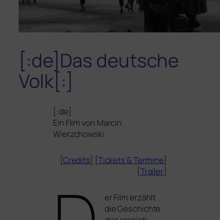
[:de]Das deutsche
Volk[:]
[:de]
Ein Film von
Marcin
Wierzchowski
.
[
Credits
] [
Tickets
&
Termine
]
[
Trailer
]
D
er Film erzählt
die Geschichte
des ras­sis­ti­