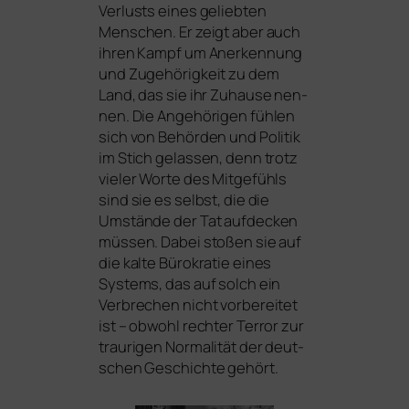
Verlusts eines gelieb­ten
Menschen. Er zeigt aber auch
ihren Kampf um Anerkennung
und Zugehörigkeit zu dem
Land, das sie ihr Zuhause nen­
nen. Die Angehörigen füh­len
sich von Behörden und Politik
im Stich gelas­sen, denn trotz
vie­ler Worte des Mitgefühls
sind sie es selbst, die die
Umstände der Tat auf­de­cken
müs­sen. Dabei sto­ßen sie auf
die kal­te Bürokratie eines
Systems, das auf solch ein
Verbrechen nicht vor­be­rei­tet
ist – obwohl rech­ter Terror zur
trau­ri­gen Normalität der deut­
schen Geschichte gehört.