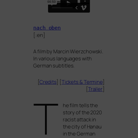
nach oben
[:en]
A film by
Marcin Wierzchowski
.
In various lan­guages with
German subtitles.
[
Credits
] [
Tickets
&
Termine
]
[
Trailer
]
T
he film tells the
sto­ry of the 2020
racist attack in
the city of Hanau
in the German