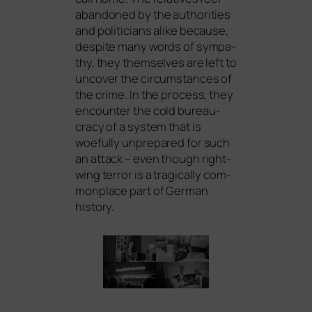
aban­do­ned by the aut­ho­ri­ties
and poli­ti­ci­ans ali­ke becau­se,
despi­te many words of sym­pa­
thy, they them­sel­ves are left to
unco­ver the cir­cum­s­tances of
the crime. In the pro­cess, they
encoun­ter the cold bureau­
cra­cy of a sys­tem that is
woeful­ly unpre­pared for such
an attack – even though right-
wing ter­ror is a tra­gi­cal­ly com­
mon­place part of German
history.