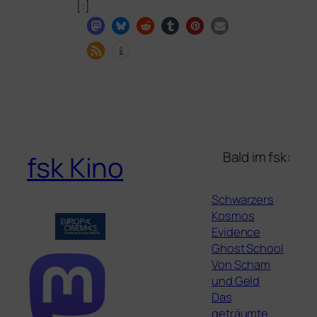
[:]
Bald im fsk:
fsk Kino
Schwarzers
Kosmos
Evidence
Ghost School
Von Scham
und Geld
Das
geträumte