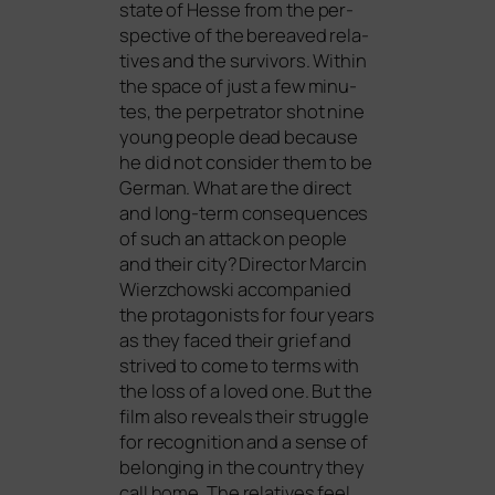
sta­te of Hesse from the per­
spec­ti­ve of the bere­a­ved rela­
ti­ves and the sur­vi­vors. Within
the space of just a few minu­
tes, the per­pe­tra­tor shot nine
young peo­p­le dead becau­se
he did not con­sider them to be
German. What are the direct
and long-term con­se­quen­ces
of such an attack on peo­p­le
and their city? Director Marcin
Wierzchowski accom­pa­nied
the prot­ago­nists for four years
as they faced their grief and
stri­ved to come to terms with
the loss of a loved one. But the
film also reve­als their strugg­le
for reco­gni­ti­on and a sen­se of
belon­ging in the coun­try they
call home. The rela­ti­ves feel