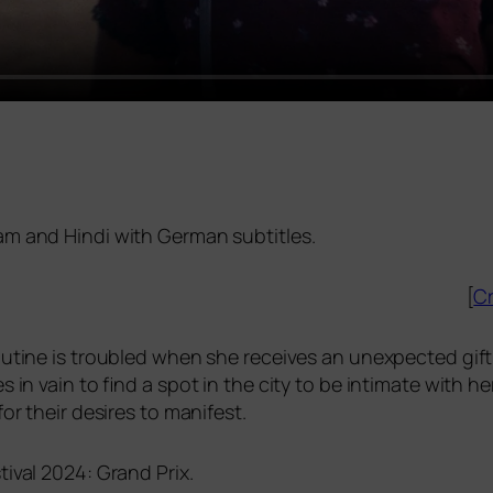
lam and Hindi with German subtitles.
[
Cr
ti­ne is trou­bled when she recei­ves an unex­pec­ted gif
s in vain to find a spot in the city to be inti­ma­te with h
or their desi­res to manifest.
ival 2024: Grand Prix.