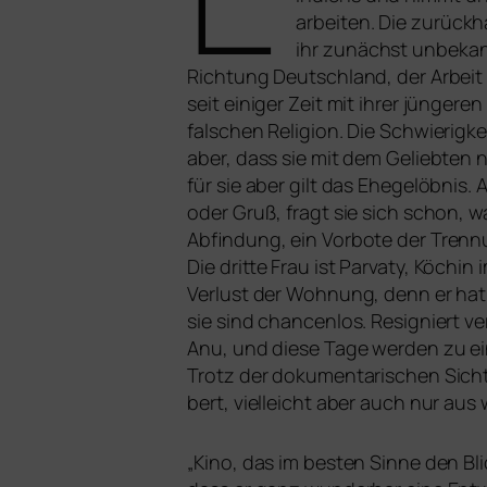
arbei­ten. Die zurück­h
ihr zunächst unbe­kann
Richtung Deutschland, der Arbeit 
seit eini­ger Zeit mit ihrer jün­ge­re
fal­schen Religion. Die Schwierig
aber, dass sie mit dem Geliebten ni
für sie aber gilt das Ehegelöbnis. 
oder Gruß, fragt sie sich schon, was
Abfindung, ein Vorbote der Tren
Die drit­te Frau ist Parvaty, Köc
Verlust der Wohnung, denn er hat ihr
sie sind chan­cen­los. Resigniert 
Anu, und die­se Tage wer­den zu e
Trotz der doku­men­ta­ri­schen Sicht
bert, viel­leicht aber auch nur aus w
„
Kino, das im bes­ten Sinne den Bl