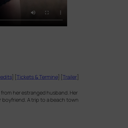
edits
] [
Tickets
&
Termine
] [
Trailer
]
t from her estran­ged hus­band. Her
er boy­fri­end. A trip to a beach town