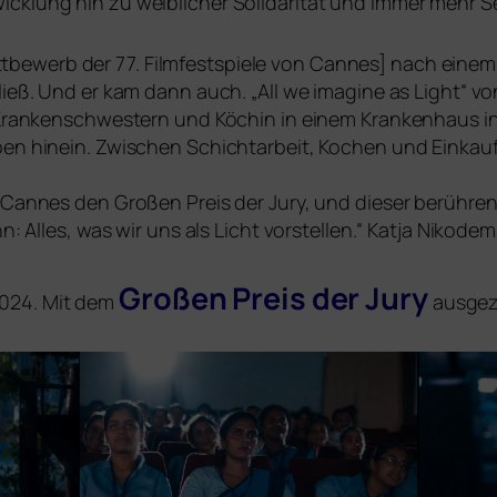
wicklung hin zu weib­li­cher Solidarität und immer mehr
bewerb der 77. Filmfestspiele von Cannes] nach einem F
r­ließ. Und er kam dann auch. „All we ima­gi­ne as Light“ 
s Krankenschwestern und Köchin in einem Krankenhaus in 
eben hin­ein. Zwischen Schichtarbeit, Kochen und Einka
 Cannes den Großen Preis der Jury, und die­ser berüh­ren­d
n: Alles, was wir uns als Licht vor­stel­len.“ Katja Nikodem
Großen Preis der Jury
2024. Mit dem
ausgez