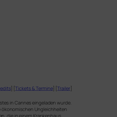
edits
] [
Tickets
&
Termine
] [
Trailer
]
stes in Cannes ein­ge­la­den wur­de.
ie öko­no­mi­schen Ungleichheiten
auen, die in einem Krankenhaus