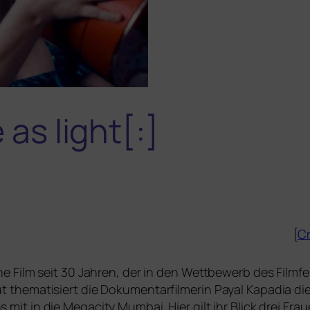
 as light[:]
[
Cr
sche Film seit 30 Jahren, der in den Wettbewerb des Filmfe
t the­ma­ti­siert die Dokumentarfilmerin Payal Kapadia d
 mit in die Megacity Mumbai. Hier gilt ihr Blick drei Fr