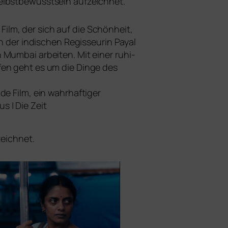
 Selbstbewusstsein aufzeichnet.
ilm, der sich auf die Schönheit,
von der indi­schen Regisseurin Payal
Mumbai arbei­ten. Mit einer ruhi­
ufen geht es um die Dinge des
e Film, ein wahr­haf­ti­ger
us | Die Zeit
eichnet.