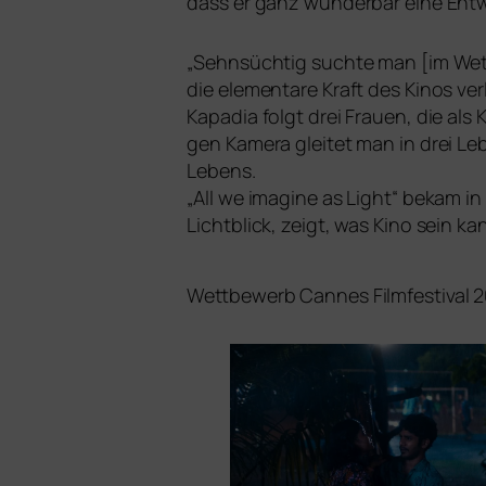
dass er ganz wun­der­bar eine Ent
„
Sehnsüchtig such­te man [im Wett
die ele­men­ta­re Kraft des Kinos ve
Kapadia folgt drei Frauen, die al
gen Kamera glei­tet man in drei L
Lebens.
„All we ima­gi­ne as Light“ bekam in
Lichtblick, zeigt, was Kino sein kan
Wettbewerb Cannes Filmfestival 