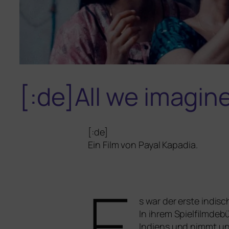
[:de]All we imagine
[:de]
Ein Film von Payal Kapadia.
E
s war der ers­te indi­
In ihrem Spielfilmdebü
Indiens und nimmt uns