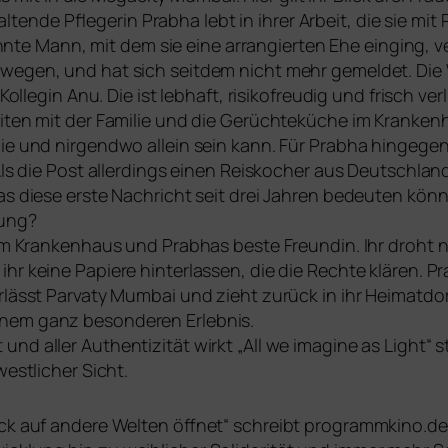
al­ten­de Pflegerin Prabha lebt in ihrer Arbeit, die sie mi
­te Mann, mit dem sie eine arran­gier­ten Ehe ein­ging, v
wegen, und hat sich seit­dem nicht mehr gemel­det. Die 
n Kollegin Anu. Die ist leb­haft, risi­ko­freu­dig und frisch v
keiten mit der Familie und die Gerüchteküche im Kranke
e und nir­gend­wo allein sein kann. Für Prabha hin­ge­gen
Als die Post aller­dings einen Reiskocher aus Deutschland
 die­se ers­te Nachricht seit drei Jahren bedeu­ten könn­te
nung?
hin im Krankenhaus und Prabhas bes­te Freundin. Ihr dro
 kei­ne Papiere hin­ter­las­sen, die die Rechte klä­ren. Pr
ver­lässt Parvaty Mumbai und zieht zurück in ihr Heimatdo
inem ganz beson­de­ren Erlebnis.
 und aller Authentizität wirkt „All we ima­gi­ne as Light“ 
est­li­cher Sicht.
ick auf ande­re Welten öff­net“ schreibt programmkino.de