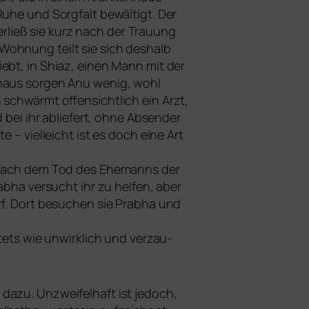
t Ruhe und Sorgfalt bewäl­tigt. Der
er­ließ sie kurz nach der Trauung
Wohnung teilt sie sich des­halb
er­liebt, in Shiaz, einen Mann mit der
nhaus sor­gen Anu wenig, wohl
 schwärmt offen­sicht­lich ein Arzt,
 bei ihr ablie­fert, ohne Absender
 – viel­leicht ist es doch eine Art
ht nach dem Tod des Ehemanns der
abha ver­sucht ihr zu hel­fen, aber
rf. Dort besu­chen sie Prabha und
stets wie unwirk­lich und ver­zau­
 dazu. Unzweifelhaft ist jedoch,