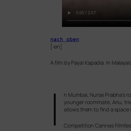
nach oben
[:en]
A film by Payal Kapadia. In Malaya
I
n Mumbai, Nurse Prabha’s rou­
youn­ger room­ma­te, Anu, tri­e
allows them to find a space f
Competition Cannes Filmfest