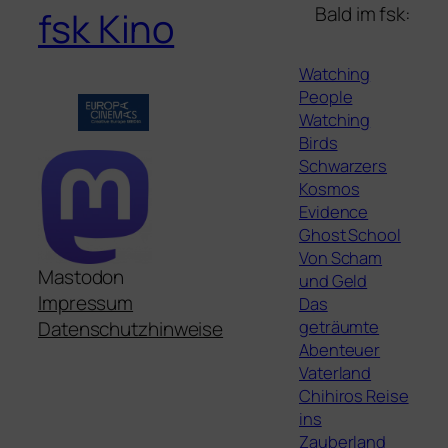
Bald im fsk:
fsk Kino
Watching
People
Watching
Birds
Schwarzers
Kosmos
Evidence
Ghost School
Von Scham
Mastodon
und Geld
Impressum
Das
geträumte
Datenschutzhinweise
Abenteuer
Vaterland
Chihiros Reise
ins
Zauberland