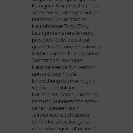
kör­ni­gem 16mm-Farbfilm. – Die
Jetzt-Zeit wur­de digi­tal auf­ge­
nom­men: Der asia­ti­sche
Neurobiologe Tony (Tony
Leung in sei­ner ers­ten euro­
päi­schen Rolle) steckt auf­
grund des Corona-Shutdowns
in Marburg fest. Er muss sei­ne
Zeit mit dem knur­ri­gen
Hausmeister der Uni ver­brin­
gen und beginnt die
Erforschung des mäch­ti­gen,
weib­li­chen Ginkgos.
Das ist alles nicht nur inter­es­
sant und wun­der­schön anzu­
se­hen, son­dern auch
„ein komi­scher, oft über­ra­
schen­der, zeit­wei­se ganz
schön durch­ge­knall­ter Film.“