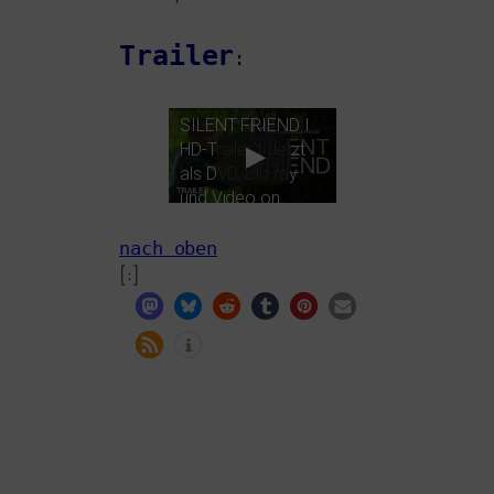
Trailer
:
SILENT
FRIEND
I
HD-Trailer I Jetzt
als
DVD
, Blu-ray
und Video on
Demand
nach oben
[:]