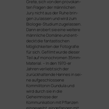
Grete, sich von den pro­vo­kan­
ten Fragen der männ­li­chen
Jury nicht aus der Ruhe brin­
gen zu las­sen und wird zum
Biologie-Studium zuge­las­sen.
Dann erobert sie eine wei­te­re
männ­li­che Domäne und ent­
deckt die fan­tas­ti­schen
Möglichkeiten der Fotografie
für sich. Gefilmt wur­de die­ser
Teil auf mono­chro­men 35mm-
Material. – In den 1970-er
Jahren ver­liebt sich der
zurück­hal­ten­de Hannes in sei­
ne auf­ge­schlos­se­ne
Kommilitonin Gundula und
wird durch sie in die
Geheimnisse der
Kommunikation mit Pflanzen
ein­ge­weiht, ein­ge­fan­gen mit