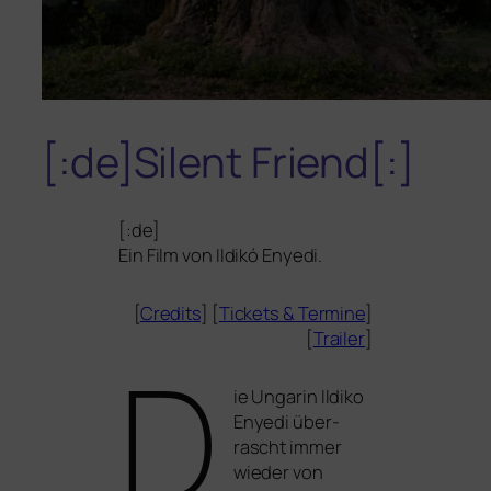
[:de]Silent Friend[:]
[:de]
Ein Film von Ildikó Enyedi.
[
Credits
] [
Tickets
&
Termine
]
[
Trailer
]
D
ie Ungarin Ildiko
Enyedi über­
rascht immer
wie­der von