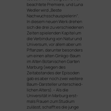
beach­te­te Premiere, und Luna
Wedler wird „Beste
Nachwuchsschauspielerin“.
In die­sem neu­en Werk dre­hen
sich die drei zu ver­schie­de­nen
Zeiten spie­len­den Kapitel um
die Verbindung von Natur und
Universum, vor allem aber um
Pflanzen, dar­un­ter beson­ders
um einen alten Ginkgo-Baum
im Alten Botanischen Garten
Marburg (wegen des
Zeitabstandes der Episoden
gab es aber noch zwei wei­te­re
Baum-Darsteller unter­schied­
li­chen Alters). – Als die
Universität in Marburg erst­
mals Frauen zum Studium
zulässt, schafft es die jun­ge