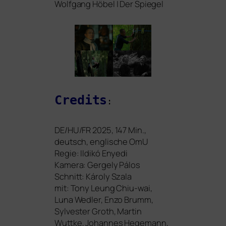
Wolfgang Höbel | Der Spiegel
Credits
:
DE
/
HU
/
FR
2025, 147 Min.,
deutsch, eng­li­sche OmU
Regie: Ildikó Enyedi
Kamera: Gergely Pálos
Schnitt: Károly Szala
mit: Tony Leung Chiu-wai,
Luna Wedler, Enzo Brumm,
Sylvester Groth, Martin
Wuttke, Johannes Hegemann,