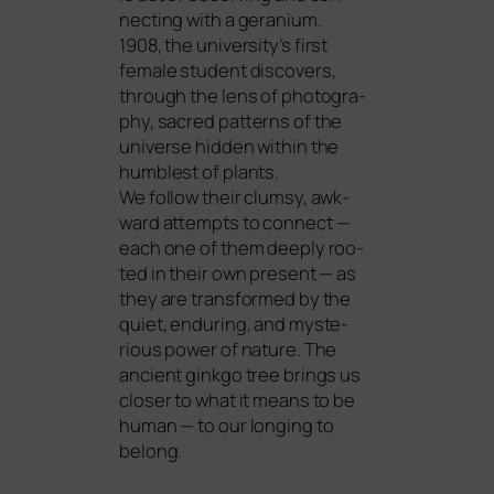
nec­ting with a gera­ni­um.
1908, the university’s first
fema­le stu­dent dis­co­vers,
through the lens of pho­to­gra­
phy, sacred pat­terns of the
uni­ver­se hid­den within the
hum­blest of plants.
We fol­low their clum­sy, awk­
ward attempts to con­nect —
each one of them deep­ly roo­
ted in their own pre­sent — as
they are trans­for­med by the
quiet, endu­ring, and mys­te­
rious power of natu­re. The
anci­ent gink­go tree brings us
clo­ser to what it means to be
human — to our lon­ging to
belong.