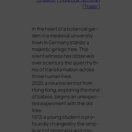
[
Trailer
]
In the heart of a bota­ni­cal gar­
den in a medieval uni­ver­si­ty
town in Germany stands a
maje­s­tic gink­go tree. This
silent wit­ness has obser­ved
over a cen­tu­ry the quiet rhyth­
ms of trans­for­ma­ti­on across
three human lives.
2020, a neu­ro­sci­en­tist from
Hong Kong, explo­ring the mind
of babies, beg­ins an unex­pec­
ted expe­ri­ment with the old
tree.
1972, a young stu­dent is pro­
found­ly chan­ged by the simp­
le act of obser­ving and con­