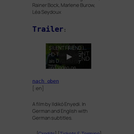
Rainer Bock, Marlene Burow,
Léa Seydoux
Trailer
:
SILENT
FRIEND
I
HD-Trailer I Jetzt
als
DVD
, Blu-ray
und Video on
Demand
nach oben
[:en]
A film by Ildikó Enyedi. In
German and English with
German subtitles.
[
Credits
] [
Tickets
&
Termine
]