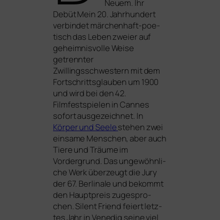
Neuem. Ihr
Debüt
Mein 20. Jahrhundert
ver­bin­det mär­chen­haft-poe­
tisch das Leben zwei­er auf
geheim­nis­vol­le Weise
getrenn­ter
Zwillingsschwestern mit dem
Fortschrittsglauben um 1900
und wird bei den 42.
Filmfestspielen in Cannes
sofort aus­ge­zeich­net. In
Körper und Seele
ste­hen zwei
ein­sa­me Menschen, aber auch
Tiere und Träume im
Vordergrund. Das unge­wöhn­li­
che Werk über­zeugt die Jury
der 67. Berlinale und bekommt
den Hauptpreis zuge­spro­
chen.
Silent Friend
fei­ert letz­
tes Jahr in Venedig sei­ne viel