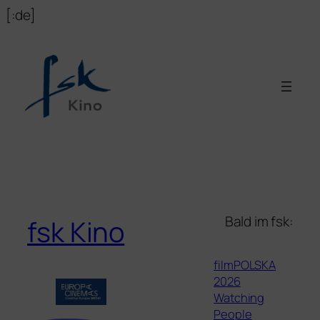
Zum
[:de]
Inhalt
springen
Bald im fsk:
fsk Kino
filmPOLSKA
2026
Watching
People