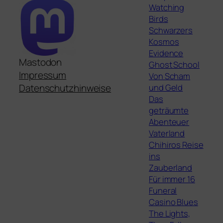
Watching
Birds
Schwarzers
Kosmos
Evidence
Mastodon
Ghost School
Impressum
Von Scham
und Geld
Datenschutzhinweise
Das
geträumte
Abenteuer
Vaterland
Chihiros Reise
ins
Zauberland
Für immer 16
Funeral
Casino Blues
The Lights,