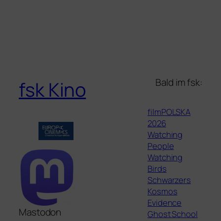
Bald im fsk:
fsk Kino
filmPOLSKA
2026
Watching
People
Watching
Birds
Schwarzers
Kosmos
Evidence
Mastodon
Ghost School