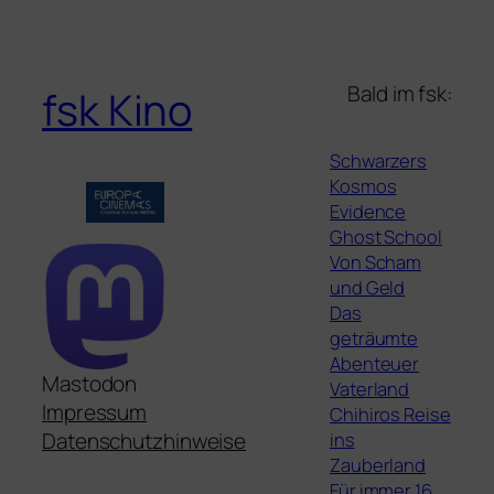
Bald im fsk:
fsk Kino
Schwarzers
Kosmos
Evidence
Ghost School
Von Scham
und Geld
Das
geträumte
Abenteuer
Mastodon
Vaterland
Impressum
Chihiros Reise
ins
Datenschutzhinweise
Zauberland
Für immer 16