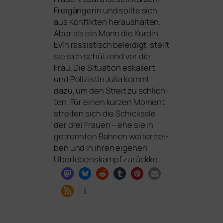
Freigängerin und soll­te sich
aus Konflikten her­aus­hal­ten.
Aber als ein Mann die Kurdin
Evîn ras­sis­tisch belei­digt, stellt
sie sich schüt­zend vor die
Frau. Die Situation eska­liert
und Polizistin Julia kommt
dazu, um den Streit zu schlich­
ten. Für einen kur­zen Moment
strei­fen sich die Schicksale
der drei Frauen – ehe sie in
getrenn­ten Bahnen wei­ter­trei­
ben und in ihren eige­nen
Überlebenskampf zurückke…