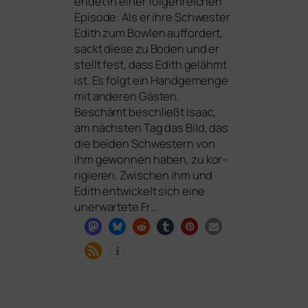
endet in einer fol­gen­rei­chen
Episode: Als er ihre Schwester
Edith zum Bowlen auf­for­dert,
sackt die­se zu Boden und er
stellt fest, dass Edith gelähmt
ist. Es folgt ein Handgemenge
mit ande­ren Gästen.
Beschämt beschließt Isaac,
am nächs­ten Tag das Bild, das
die bei­den Schwestern von
ihm gewon­nen haben, zu kor­
ri­gie­ren. Zwischen ihm und
Edith ent­wi­ckelt sich eine
uner­war­te­te Fr…