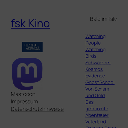
Bald im fsk:
fsk Kino
Watching
People
Watching
Birds
Schwarzers
Kosmos
Evidence
Ghost School
Von Scham
Mastodon
und Geld
Impressum
Das
geträumte
Datenschutzhinweise
Abenteuer
Vaterland