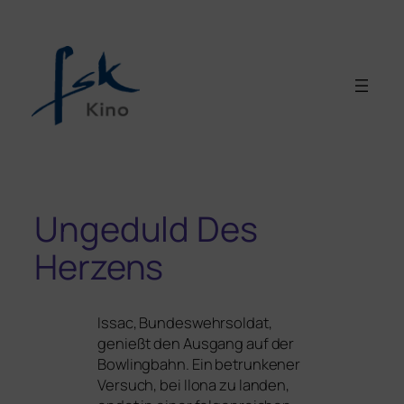
Ungeduld Des
Herzens
Issac, Bundeswehrsoldat,
genießt den Ausgang auf der
Bowlingbahn. Ein betrun­ke­ner
Versuch, bei Ilona zu lan­den,