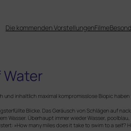
Die kommenden Vorstellungen
Filme
Besond
f Water
tisch und inhalt­lich maxi­mal kom­pro­miss­lo­se Biopic hab
gsterfüllte Blicke. Das Geräusch von Schlägen auf nack­t
war­zem Wasser. Überhaupt immer wie­der Wasser, pool­bl
s­tert: »How many miles does it take to swim to a self? 