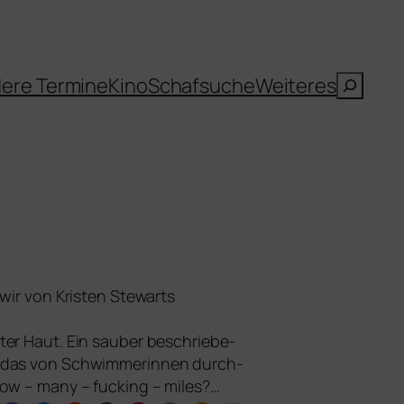
Suche
ere Termine
Kino
Schafsuche
Weiteres
en wir von Kristen Stewarts
er Haut. Ein sau­ber beschrie­be­
au, das von Schwimmerinnen durch­
How – many – fuck­ing – miles?…