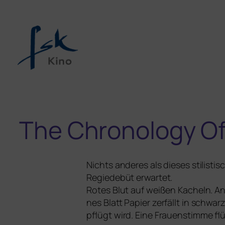
The Chronology O
Nichts ande­res als die­ses sti­lis­
Regiedebüt erwartet.
Rotes Blut auf wei­ßen Kacheln. An
nes Blatt Papier zer­fällt in sch
pflügt wird. Eine Frauenstimme flü