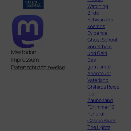
Watching
Birds
Schwarzers
Kosmos
Evidence
Ghost School
Von Scham
Mastodon
und Geld
Impressum
Das
geträumte
Datenschutzhinweise
Abenteuer
Vaterland
Chihiros Reise
ins
Zauberland
Für immer 16
Funeral
Casino Blues
The Lights,