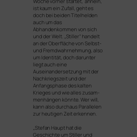
Woche vor­her star­tet, ähneln,
ist kaum ein Zufall, geht es
doch bei bei­den Titelhelden
auch um das
Abhandenkommen von sich
und der Welt. „Stiller” han­delt
an der Oberfläche von Selbst-
und Fremdwahrnehmung, also
um Identität, doch dar­un­ter
liegt auch eine
Auseinandersetzung mit der
Nachkriegszeit und der
Anfangsphase des kal­ten
Krieges und wie alles zusam­
men­hän­gen könn­te. Wer will,
kann also durch­aus Parallelen
zur heu­ti­gen Zeit erken­nen.
„Stefan Haupt hat die
Geschichte um Stiller und