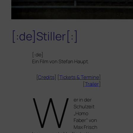
[:de]Stiller[:]
[:de]
Ein Film von Stefan Haupt.
[
Credits
] [
Tickets
&
Termine
]
[
Trailer
]
W
er in der
Schulzeit
„Homo
Faber“ von
Max Frisch