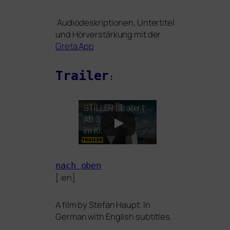
Audiodeskriptionen, Untertitel
und Hörverstärkung mit der
Greta App
Trailer
:
STILLER
| Trailer |
Ab 30. Oktober
im Kino!
nach oben
[:en]
A film by Stefan Haupt. In
German with English subtitles.