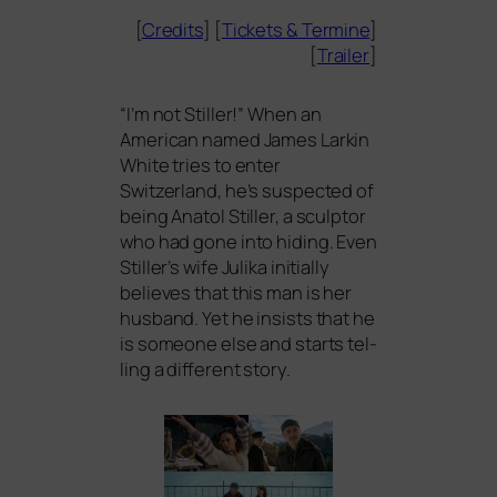
[
Credits
] [
Tickets
&
Termine
]
[
Trailer
]
“
I’m not Stiller!” When an
American named James Larkin
White tri­es to enter
Switzerland, he’s suspec­ted of
being Anatol Stiller, a sculp­tor
who had gone into hiding. Even
Stiller’s wife Julika initi­al­ly
belie­ves that this man is her
hus­band. Yet he insists that he
is someone else and starts tel­
ling a dif­fe­rent story.