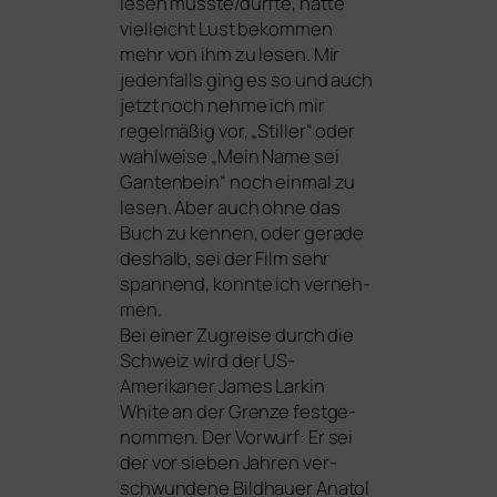
lesen musste/durfte, hat­te
viel­leicht Lust bekom­men
mehr von ihm zu lesen. Mir
jeden­falls ging es so und auch
jetzt noch neh­me ich mir
regel­mä­ßig vor, „Stiller“ oder
wahl­wei­se „Mein Name sei
Gantenbein“ noch ein­mal zu
lesen. Aber auch ohne das
Buch zu ken­nen, oder gera­de
des­halb, sei der Film sehr
span­nend, konn­te ich ver­neh­
men.
Bei einer Zugreise durch die
Schweiz wird der US-
Amerikaner James Larkin
White an der Grenze fest­ge­
nom­men. Der Vorwurf: Er sei
der vor sie­ben Jahren ver­
schwun­de­ne Bildhauer Anatol