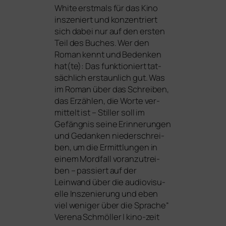
White erst­mals für das Kino
insze­niert und kon­zen­triert
sich dabei nur auf den ers­ten
Teil des Buches. Wer den
Roman kennt und Bedenken
hat(te): Das funk­tio­niert tat­
säch­lich erstaun­lich gut. Was
im Roman über das Schreiben,
das Erzählen, die Worte ver­
mit­telt ist – Stiller soll im
Gefängnis sei­ne Erinnerungen
und Gedanken nie­der­schrei­
ben, um die Ermittlungen in
einem Mordfall vor­an­zu­trei­
ben – pas­siert auf der
Leinwand über die audio­vi­su­
el­le Inszenierung und eben
viel weni­ger über die Sprache“
Verena Schmöller | kino-zeit