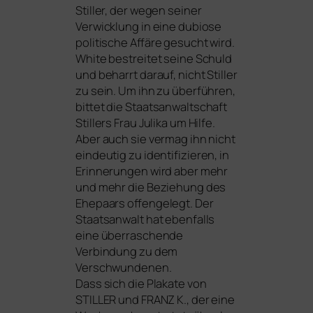
Stiller, der wegen sei­ner
Verwicklung in eine dubio­se
poli­ti­sche Affäre gesucht wird.
White bestrei­tet sei­ne Schuld
und beharrt dar­auf, nicht Stiller
zu sein. Um ihn zu über­füh­ren,
bit­tet die Staatsanwaltschaft
Stillers Frau Julika um Hilfe.
Aber auch sie ver­mag ihn nicht
ein­deu­tig zu iden­ti­fi­zie­ren, in
Erinnerungen wird aber mehr
und mehr die Beziehung des
Ehepaars offen­ge­legt. Der
Staatsanwalt hat eben­falls
eine über­ra­schen­de
Verbindung zu dem
Verschwundenen.
Dass sich die Plakate von
STILLER
und
FRANZ
K., der eine