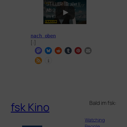
STILLER
| Trailer |
Ab 30. Oktober
im Kino!
nach oben
[:]
Bald im fsk:
fsk Kino
Watching
People