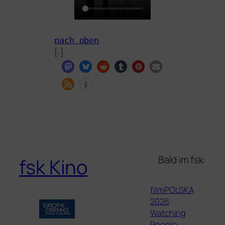
nach oben
[:]
Bald im fsk:
fsk Kino
filmPOLSKA
2026
Watching
People