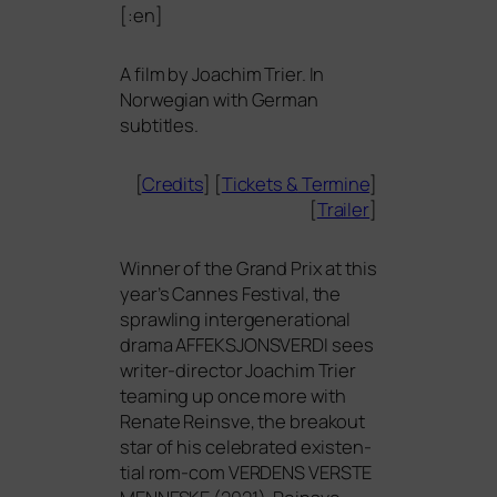
[:en]
A film by Joachim Trier. In
Norwegian with German
subtitles.
[
Credits
] [
Tickets
&
Termine
]
[
Trailer
]
Winner of the Grand Prix at this
year’s Cannes Festival, the
spraw­ling inter­ge­ne­ra­tio­nal
dra­ma
AFFEKSJONSVERDI
sees
wri­ter-direc­tor Joachim Trier
team­ing up once more with
Renate Reinsve, the brea­kout
star of his cele­bra­ted exis­ten­
ti­al rom-com
VERDENS
VERSTE