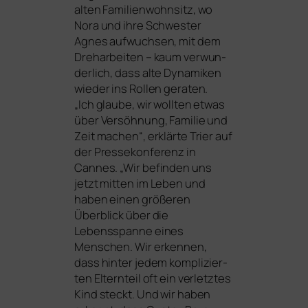
alten Familienwohnsitz, wo
Nora und ihre Schwester
Agnes auf­wuch­sen, mit dem
Dreharbeiten – kaum ver­wun­
der­lich, dass alte Dynamiken
wie­der ins Rollen gera­ten.
„Ich glau­be, wir woll­ten etwas
über Versöhnung, Familie und
Zeit machen“, erklär­te Trier auf
der Pressekonferenz in
Cannes. „Wir befin­den uns
jetzt mit­ten im Leben und
haben einen grö­ße­ren
Überblick über die
Lebensspanne eines
Menschen. Wir erken­nen,
dass hin­ter jedem kom­pli­zier­
ten Elternteil oft ein ver­letz­tes
Kind steckt. Und wir haben