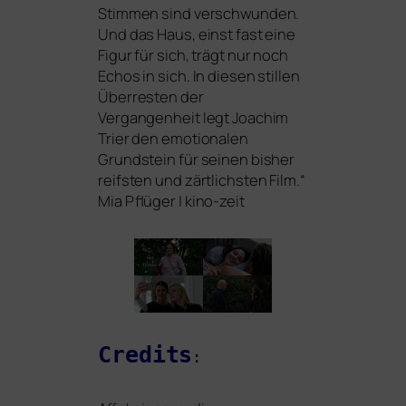
Stimmen sind ver­schwun­den.
Und das Haus, einst fast eine
Figur für sich, trägt nur noch
Echos in sich. In die­sen stil­len
Überresten der
Vergangenheit legt Joachim
Trier den emo­tio­na­len
Grundstein für sei­nen bis­her
reifs­ten und zärt­lichs­ten Film.“
Mia Pflüger | kino-zeit
Credits
: