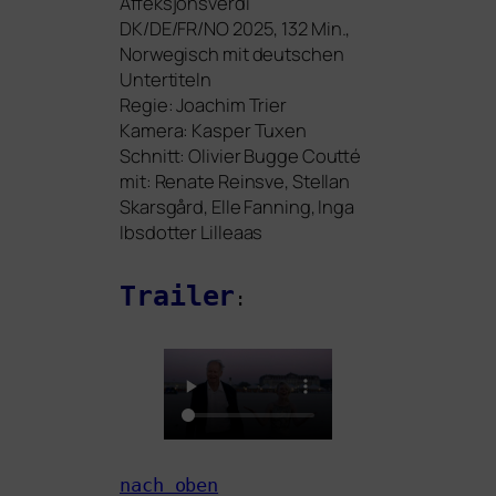
Affeksjonsverdi
DK
/
DE
/
FR
/
NO
2025, 132 Min.,
Norwegisch mit deut­schen
Untertiteln
Regie: Joachim Trier
Kamera: Kasper Tuxen
Schnitt: Olivier Bugge Coutté
mit: Renate Reinsve, Stellan
Skarsgård, Elle Fanning, Inga
Ibsdotter Lilleaas
Trailer
:
nach oben