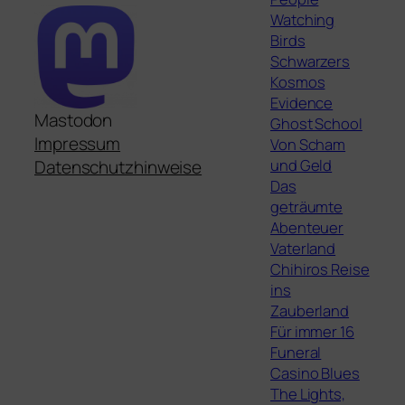
Watching
Birds
Schwarzers
Kosmos
Evidence
Mastodon
Ghost School
Impressum
Von Scham
und Geld
Datenschutzhinweise
Das
geträumte
Abenteuer
Vaterland
Chihiros Reise
ins
Zauberland
Für immer 16
Funeral
Casino Blues
The Lights,