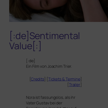
[:de]Sentimental
Value[:]
[:de]
Ein Film von Joachim Trier.
[
Credits
] [
Tickets
&
Termine
]
[
Trailer
]
Nora ist fas­sungs­los, als ihr
Vater Gustav bei der