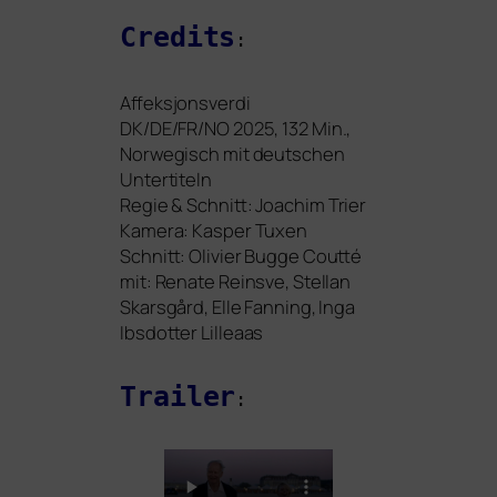
Credits
:
Affeksjonsverdi
DK
/
DE
/
FR
/
NO
2025, 132 Min.,
Norwegisch mit deut­schen
Untertiteln
Regie
&
Schnitt: Joachim Trier
Kamera: Kasper Tuxen
Schnitt: Olivier Bugge Coutté
mit: Renate Reinsve, Stellan
Skarsgård, Elle Fanning, Inga
Ibsdotter Lilleaas
Trailer
: