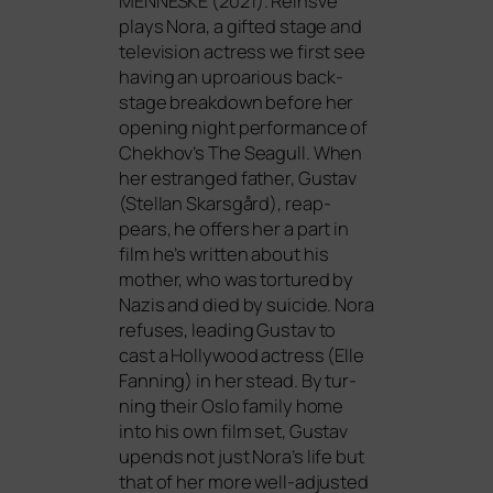
MENNESKE
(2021). Reinsve
plays Nora, a gifted stage and
tele­vi­si­on actress we first see
having an uproa­rious back­
stage break­down befo­re her
ope­ning night per­for­mance of
Chekhov’s The Seagull. When
her estran­ged father, Gustav
(Stellan Skarsgård), reap­
pears, he offers her a part in
film he’s writ­ten about his
mother, who was tor­tu­red by
Nazis and died by sui­ci­de. Nora
refu­ses, lea­ding Gustav to
cast a Hollywood actress (Elle
Fanning) in her stead. By tur­
ning their Oslo fami­ly home
into his own film set, Gustav
upen­ds not just Nora’s life but
that of her more well-adjus­ted