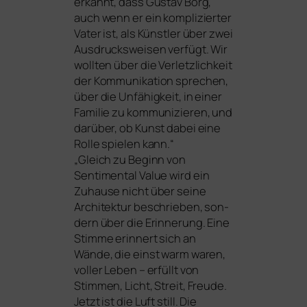
erkannt, dass Gustav Borg,
auch wenn er ein kom­pli­zier­ter
Vater ist, als Künstler über zwei
Ausdrucksweisen ver­fügt. Wir
woll­ten über die Verletzlichkeit
der Kommunikation spre­chen,
über die Unfähigkeit, in einer
Familie zu kom­mu­ni­zie­ren, und
dar­über, ob Kunst dabei eine
Rolle spie­len kann.“
„Gleich zu Beginn von
Sentimental Value
wird ein
Zuhause nicht über sei­ne
Architektur beschrie­ben, son­
dern über die Erinnerung. Eine
Stimme erin­nert sich an
Wände, die einst warm waren,
vol­ler Leben – erfüllt von
Stimmen, Licht, Streit, Freude.
Jetzt ist die Luft still. Die