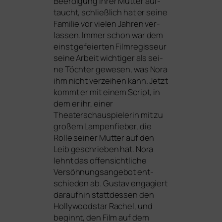
Beerdigung ihrer Mutter auf­
taucht, schließ­lich hat er sei­ne
Familie vor vie­len Jahren ver­
las­sen. Immer schon war dem
einst gefei­er­ten Filmregisseur
sei­ne Arbeit wich­ti­ger als sei­
ne Töchter gewe­sen, was Nora
ihm nicht ver­zei­hen kann. Jetzt
kommt er mit einem Script, in
dem er ihr, einer
Theaterschauspielerin mit zu
gro­ßem Lampenfieber, die
Rolle sei­ner Mutter auf den
Leib geschrie­ben hat. Nora
lehnt das offen­sicht­li­che
Versöhnungsangebot ent­
schie­den ab. Gustav enga­giert
dar­auf­hin statt­des­sen den
Hollywoodstar Rachel, und
beginnt, den Film auf dem