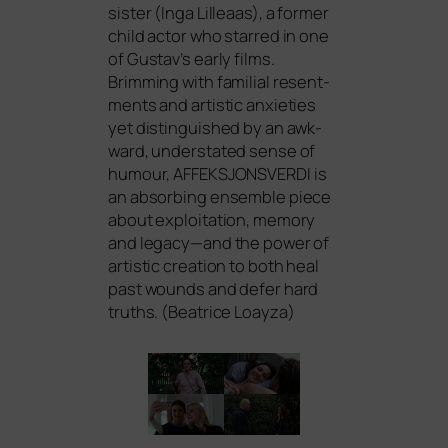
sis­ter (Inga Lilleaas), a for­mer
child actor who star­red in one
of Gustav’s ear­ly films.
Brimming with fami­li­al resent­
ments and artis­tic anxie­ties
yet distin­gu­is­hed by an awk­
ward, under­sta­ted sen­se of
humour,
AFFEKSJONSVERDI
is
an absor­bing ensem­ble pie­ce
about explo­ita­ti­on, memo­ry
and legacy—and the power of
artis­tic crea­ti­on to both heal
past wounds and defer hard
truths. (Beatrice Loayza)