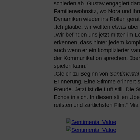
schie­den ab. Gustav enga­giert dar
Familienwohnsitz, wo Nora und ihre
Dynamiken wie­der ins Rollen gera­
„Ich glau­be, wir woll­ten etwas üb
„Wir befin­den uns jetzt mit­ten i
erken­nen, dass hin­ter jedem kom­pli
auch wenn er ein kom­pli­zier­ter Vat
der Kommunikation spre­chen, über d
spie­len kann.“
„Gleich zu Beginn von
Sentimental
Erinnerung. Eine Stimme erin­nert s
Freude. Jetzt ist die Luft still. Di
Echos in sich. In die­sen stil­len Ü
reifs­ten und zärt­lichs­ten Film.“ Mia