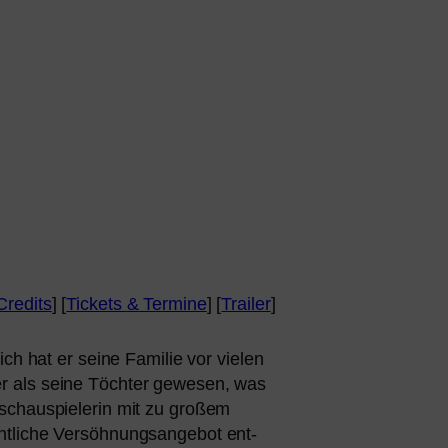
Credits
] [
Tickets
&
Termine
] [
Trailer
]
ich hat er sei­ne Familie vor vie­len
ger als sei­ne Töchter gewe­sen, was
rschauspielerin mit zu gro­ßem
cht­li­che Versöhnungsangebot ent­