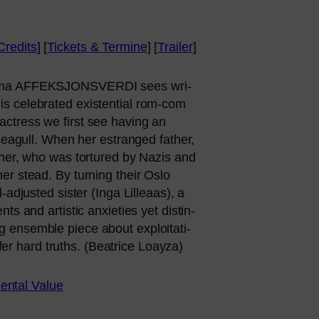
Credits
] [
Tickets
&
Termine
] [
Trailer
]
­ma
AFFEKSJONSVERDI
sees wri­
cele­bra­ted exis­ten­ti­al rom-com
 actress we first see having an
Seagull. When her estran­ged father,
ther, who was tor­tu­red by Nazis and
her stead. By tur­ning their Oslo
adjus­ted sis­ter (Inga Lilleaas), a
ts and artis­tic anxie­ties yet distin­
 ensem­ble pie­ce about explo­ita­ti­
fer hard truths. (Beatrice Loayza)