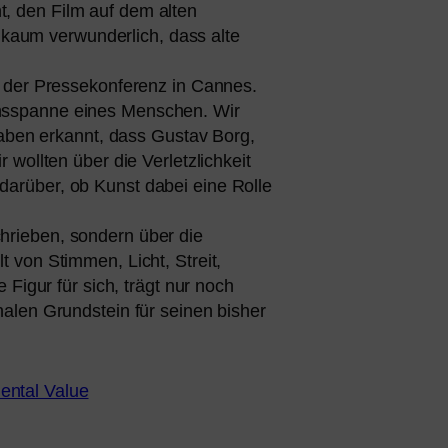
nt, den Film auf dem alten
um ver­wun­der­lich, dass alte
auf der Pressekonferenz in Cannes.
bensspanne eines Menschen. Wir
ir haben erkannt, dass Gustav Borg,
 woll­ten über die Verletzlichkeit
 dar­über, ob Kunst dabei eine Rolle
hrie­ben, son­dern über die
t von Stimmen, Licht, Streit,
e Figur für sich, trägt nur noch
a­len Grundstein für sei­nen bis­her