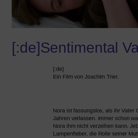
[:de]Sentimental Va
[:de]
Ein Film von Joachim Trier.
Nora ist fas­sungs­los, als ihr Vater
Jahren ver­las­sen. Immer schon war 
Nora ihm nicht ver­zei­hen kann. Je
Lampenfieber, die Rolle sei­ner Mut