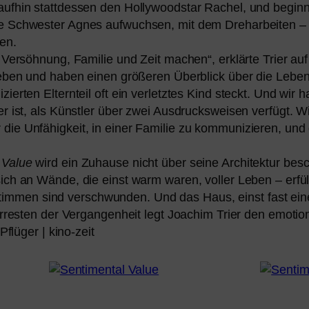
­auf­hin statt­des­sen den Hollywoodstar Rachel, und begin
 Schwester Agnes auf­wuch­sen, mit dem Dreharbeiten – ka
ten.
er Versöhnung, Familie und Zeit machen“, erklär­te Trier 
m Leben und haben einen grö­ße­ren Überblick über die Le
­zier­ten Elternteil oft ein ver­letz­tes Kind steckt. Und w
er ist, als Künstler über zwei Ausdrucksweisen ver­fügt. Wir
ie Unfähigkeit, in einer Familie zu kom­mu­ni­zie­ren, und
 Value
wird ein Zuhause nicht über sei­ne Architektur besc
ich an Wände, die einst warm waren, vol­ler Leben – erfüll
e Stimmen sind ver­schwun­den. Und das Haus, einst fast ein
berresten der Vergangenheit legt Joachim Trier den emo­tio­n
 Pflüger | kino-zeit