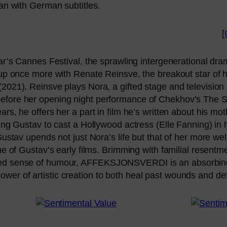
ian with German subtitles.
[
’s Cannes Festival, the spraw­ling inter­ge­ne­ra­tio­nal dra
 up once more with Renate Reinsve, the brea­kout star of his 
2021). Reinsve plays Nora, a gifted stage and tele­vi­si­on
efo­re her ope­ning night per­for­mance of Chekhov’s The 
rs, he offers her a part in film he’s writ­ten about his mo
a­ding Gustav to cast a Hollywood actress (Elle Fanning) in 
ustav upen­ds not just Nora’s life but that of her more well-
e of Gustav’s ear­ly films. Brimming with fami­li­al resent­men
ted sen­se of humour,
AFFEKSJONSVERDI
is an absor­bing
r of artis­tic crea­ti­on to both heal past wounds and de