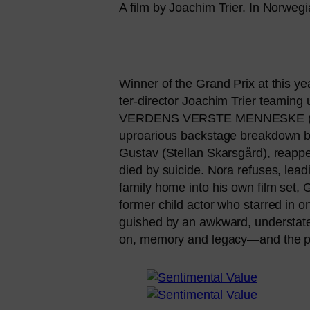
A film by Joachim Trier. In Norweg
Winner of the Grand Prix at this year
ter-direc­tor Joachim Trier team­ing
VERDENS
VERSTE
MENNESKE
(
uproa­rious back­stage break­down b
Gustav (Stellan Skarsgård), reap­pea
died by sui­ci­de. Nora refu­ses, le
fami­ly home into his own film set, G
for­mer child actor who star­red in on
gu­is­hed by an awk­ward, under­sta­
on, memo­ry and legacy—and the powe