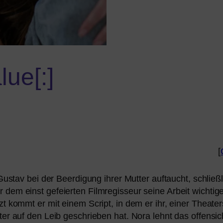
lue[:]
[
 Gustav bei der Beerdigung ihrer Mutter auf­taucht, schließ­l
dem einst gefei­er­ten Filmregisseur sei­ne Arbeit wich­ti­
tzt kommt er mit einem Script, in dem er ihr, einer Theate
ter auf den Leib geschrie­ben hat. Nora lehnt das offen­si