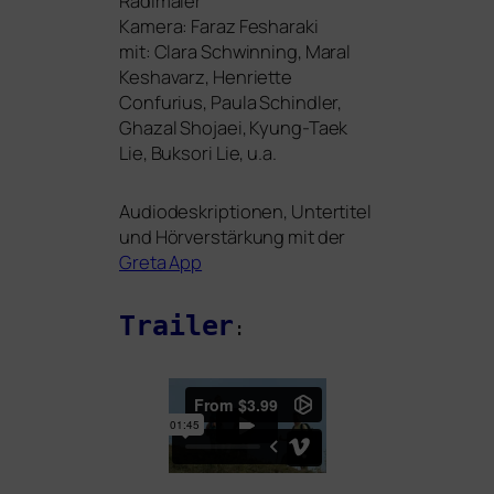
Radlmaier
Kamera: Faraz Fesharaki
mit: Clara Schwinning, Maral
Keshavarz, Henriette
Confurius, Paula Schindler,
Ghazal Shojaei, Kyung-Taek
Lie, Buksori Lie, u.a.
Audiodeskriptionen, Untertitel
und Hörverstärkung mit der
Greta App
Trailer
: