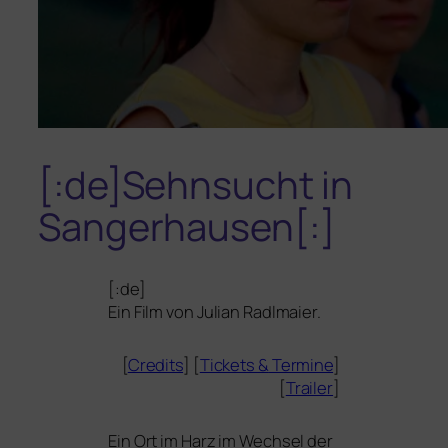
[:de]Sehnsucht in
Sangerhausen[:]
[:de]
Ein Film von Julian Radlmaier.
[
Credits
] [
Tickets
&
Termine
]
[
Trailer
]
Ein Ort im Harz im Wechsel der