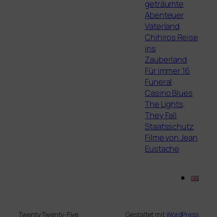
geträumte
Abenteuer
Vaterland
Chihiros Reise
ins
Zauberland
Für immer 16
Funeral
Casino Blues
The Lights,
They Fall
Staatsschutz
Filme von Jean
Eustache
Twenty Twenty-Five
Gestaltet mit
WordPress