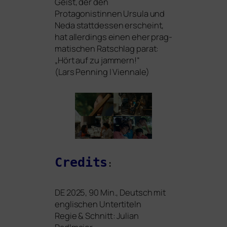
Geist, der den
Protagonistinnen Ursula und
Neda statt­des­sen erscheint,
hat aller­dings einen eher prag­
ma­ti­schen Ratschlag parat:
„Hört auf zu jam­mern!“
(Lars Penning | Viennale)
Credits
:
DE
2025, 90 Min., Deutsch mit
eng­li­schen Untertiteln
Regie
&
Schnitt: Julian