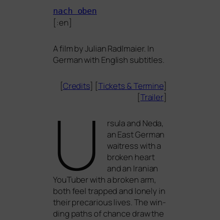
nach oben
[:en]
A film by Julian Radlmaier. In
German with English subtitles.
[
Credits
] [
Tickets
&
Termine
]
[
Trailer
]
U
rsula and Neda,
an East German
wai­tress with a
bro­ken heart
and an Iranian
YouTuber with a bro­ken arm,
both feel trap­ped and lonely in
their pre­ca­rious lives. The win­
ding paths of chan­ce draw the