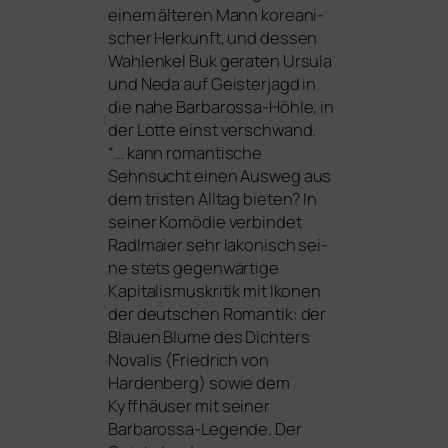
einem älte­ren Mann korea­ni­
scher Herkunft, und des­sen
Wahlenkel Buk gera­ten Ursula
und Neda auf Geisterjagd in
die nahe Barbarossa-Höhle, in
der Lotte einst ver­schwand.
“… kann roman­ti­sche
Sehnsucht einen Ausweg aus
dem tris­ten Alltag bie­ten? In
sei­ner Komödie ver­bin­det
Radlmaier sehr lako­nisch sei­
ne stets gegen­wär­ti­ge
Kapitalismuskritik mit Ikonen
der deut­schen Romantik: der
Blauen Blume des Dichters
Novalis (Friedrich von
Hardenberg) sowie dem
Kyffhäuser mit sei­ner
Barbarossa-Legende. Der