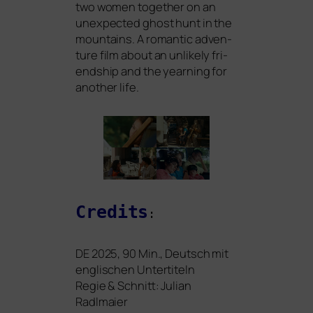
two women tog­e­ther on an
unex­pec­ted ghost hunt in the
moun­ta­ins. A roman­tic adven­
ture film about an unli­kely fri­
end­ship and the year­ning for
ano­ther life.
Credits
:
DE
2025, 90 Min., Deutsch mit
eng­li­schen Untertiteln
Regie
&
Schnitt: Julian
Radlmaier