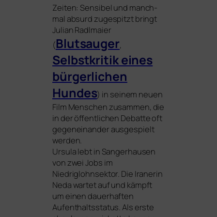
Zeiten: Sensibel und manch­
mal absurd zuge­spitzt bringt
Julian Radlmaier
Blutsauger
(
,
Selbstkritik eines
bür­ger­li­chen
Hundes
) in sei­nem neu­en
Film Menschen zusam­men, die
in der öffent­li­chen Debatte oft
gegen­ein­an­der aus­ge­spielt
wer­den.
Ursula lebt in Sangerhausen
von zwei Jobs im
Niedriglohnsektor. Die Iranerin
Neda war­tet auf und kämpft
um einen dau­er­haf­ten
Aufenthaltssta­tus. Als ers­te