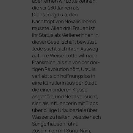
aber ler­nen wir Lotte ken­nen,
die vor 230 Jahren als
Dienstmagd u.a. den
Nachttopf von Novalis lee­ren
muss­te. Allen drei Frauen ist
ihr Status als Verliererinnen in
die­ser Gesellschaft bewusst.
Jede sucht sich ihren Ausweg
auf ihre Weise. Lotte will nach
Frankreich, als sie von der dor­
ti­gen Revolution hört, Ursula
ver­liebt sich hoff­nungs­los in
eine Künstlerin aus der Stadt,
die einer ande­ren Klasse
ange­hört, und Neda ver­sucht,
sich als Influencerin mit Tipps
über bil­li­ge Urlaubsziele über
Wasser zu hal­ten, was sie nach
Sangerhausen führt.
Zusammen mit Sung-Nam,