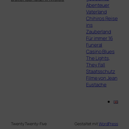
Abenteuer
Vaterland
Chihiros Reise
ins
Zauberland
Für immer 16
Funeral
Casino Blues
The Lights,
They Fall
Staatsschutz
Filme von Jean
Eustache
Twenty Twenty-Five
Gestaltet mit
WordPress