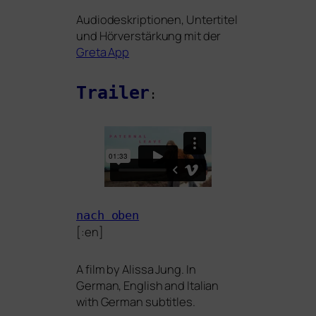
Audiodeskriptionen, Untertitel
und Hörverstärkung mit der
Greta App
Trailer
:
nach oben
[:en]
A film by Alissa Jung. In
German, English and Italian
with German subtitles.