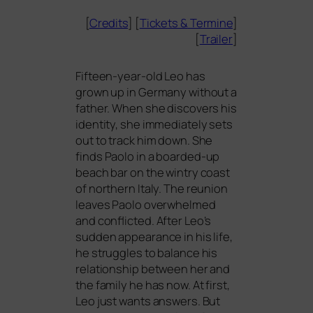
[
Credits
] [
Tickets
&
Termine
]
[
Trailer
]
Fifteen-year-old Leo has
grown up in Germany wit­hout a
father. When she dis­co­vers his
iden­ti­ty, she imme­dia­te­ly sets
out to track him down. She
finds Paolo in a board­ed-up
beach bar on the win­try coast
of nor­t­hern Italy. The reuni­on
lea­ves Paolo over­whel­med
and con­flic­ted. After Leo’s
sud­den appearance in his life,
he strug­gles to balan­ce his
rela­ti­onship bet­ween her and
the fami­ly he has now. At first,
Leo just wants ans­wers. But