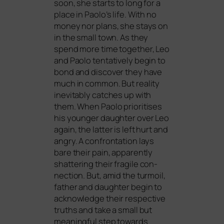
soon, she starts to long for a
place in Paolo’s life. With no
money nor plans, she stays on
in the small town. As they
spend more time tog­e­ther, Leo
and Paolo ten­ta­tively begin to
bond and dis­co­ver they have
much in com­mon. But rea­li­ty
ine­vi­ta­b­ly cat­ches up with
them. When Paolo prio­ri­ti­ses
his youn­ger daugh­ter over Leo
again, the lat­ter is left hurt and
angry. A con­fron­ta­ti­on lays
bare their pain, appar­ent­ly
shat­te­ring their fra­gi­le con­
nec­tion. But, amid the turm­oil,
father and daugh­ter begin to
ack­now­ledge their respec­ti­ve
truths and take a small but
meaningful step towards