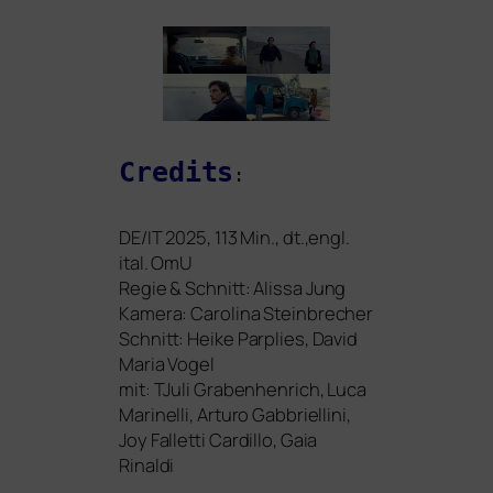
Credits
:
DE
/
IT
2025, 113 Min., dt.,engl.
ital. OmU
Regie
&
Schnitt: Alissa Jung
Kamera:
Carolina Steinbrecher
Schnitt: Heike Parplies, David
Maria Vogel
mit: TJuli Grabenhenrich, Luca
Marinelli, Arturo Gabbriellini,
Joy Falletti Cardillo, Gaia
Rinaldi