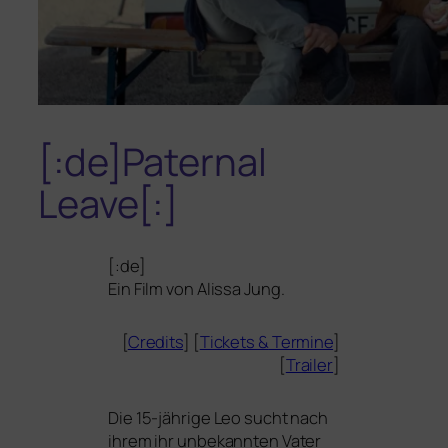
[:de]Paternal
Leave[:]
[:de]
Ein Film von Alissa Jung.
[
Credits
] [
Tickets
&
Termine
]
[
Trailer
]
Die 15-jäh­ri­ge Leo sucht nach
ihrem ihr unbe­kann­ten Vater