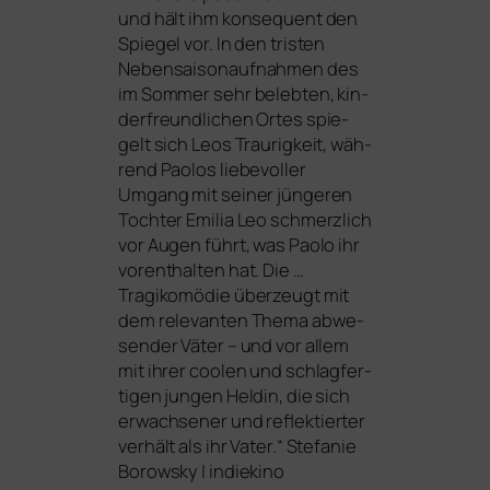
und hält ihm kon­se­quent den
Spiegel vor. In den tris­ten
Nebensaisonaufnahmen des
im Sommer sehr beleb­ten, kin­
der­freund­li­chen Ortes spie­
gelt sich Leos Traurigkeit, wäh­
rend Paolos lie­be­vol­ler
Umgang mit sei­ner jün­ge­ren
Tochter Emilia Leo schmerz­lich
vor Augen führt, was Paolo ihr
vor­ent­hal­ten hat. Die …
Tragikomödie über­zeugt mit
dem rele­van­ten Thema abwe­
sen­der Väter – und vor allem
mit ihrer coo­len und schlag­fer­
ti­gen jun­gen Heldin, die sich
erwach­se­ner und reflek­tier­ter
ver­hält als ihr Vater.“ Stefanie
Borowsky | indiekino