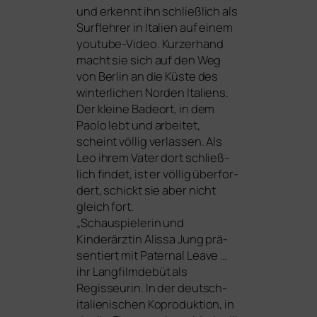
und erkennt ihn schließ­lich als
Surflehrer in Italien auf einem
you­tube-Video. Kurzerhand
macht sie sich auf den Weg
von Berlin an die Küste des
win­ter­li­chen Norden Italiens.
Der klei­ne Badeort, in dem
Paolo lebt und arbei­tet,
scheint völ­lig ver­las­sen. Als
Leo ihrem Vater dort schließ­
lich fin­det, ist er völ­lig über­for­
dert, schickt sie aber nicht
gleich fort.
„Schauspielerin und
Kinderärztin Alissa Jung prä­
sen­tiert mit
Paternal Leave
…
ihr Langfilmdebüt als
Regisseurin. In der deutsch-
ita­lie­ni­schen Koproduktion, in