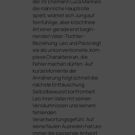
der ihr Ehemann Luca Marinelli
die männ­li­che Hauptrolle
spielt, wid­met sich Jung auf
fein­füh­li­ge, aber kitsch­freie
Art einer gera­de erst begin­
nen­den Vater-Tochter-
Beziehung. Leo und Paolo legt
sie als unkon­ven­tio­nel­le, kom­
ple­xe Charaktere an, die
Fehler machen dür­fen: Auf
kur­ze Momente der
Annäherung folgt schnell die
nächs­te Enttäuschung.
Selbstbewusst kon­fron­tiert
Leo ihren Vater mit sei­nen
Versäumnissen und sei­nem
feh­len­den
Verantwortungsgefühl. Auf
sei­ne fau­len Ausreden hat Leo
immer die pas­sen­de Antwort