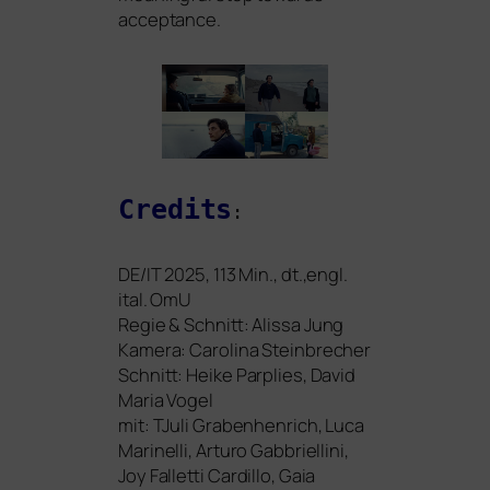
acceptance.
Credits
:
DE
/
IT
2025, 113 Min., dt.,engl.
ital. OmU
Regie
&
Schnitt: Alissa Jung
Kamera:
Carolina Steinbrecher
Schnitt: Heike Parplies, David
Maria Vogel
mit: TJuli Grabenhenrich, Luca
Marinelli, Arturo Gabbriellini,
Joy Falletti Cardillo, Gaia