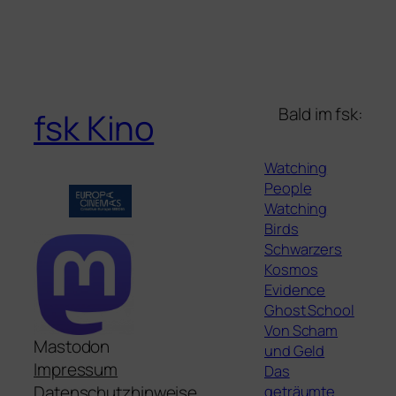
Bald im fsk:
fsk Kino
Watching
People
Watching
Birds
Schwarzers
Kosmos
Evidence
Ghost School
Von Scham
Mastodon
und Geld
Impressum
Das
geträumte
Datenschutzhinweise