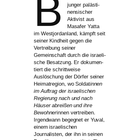
B
jun­ger paläs­ti­
nen­si­scher
Aktivist aus
Masafer Yatta
im Westjordanland, kämpft seit
sei­ner Kindheit gegen die
Vertreibung sei­ner
Gemeinschaft durch die israe­li­
sche Besatzung. Er doku­men­
tiert die schritt­wei­se
Auslöschung der Dörfer sei­ner
Heimatregion, wo Soldat
innen
im Auftrag der israe­li­schen
Regierung nach und nach
Häuser abrei­ßen und ihre
Bewohner
innen ver­trei­ben.
Irgendwann begeg­net er Yuval,
einem israe­li­schen
Journalisten, der ihn in sei­nen