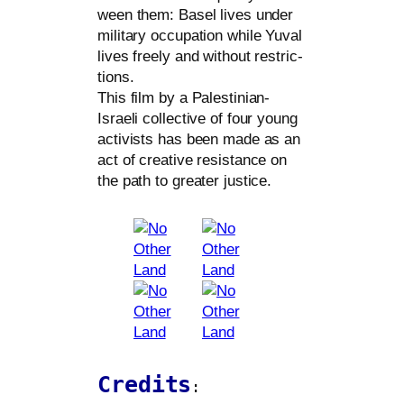
ween them: Basel lives under
mili­ta­ry occu­pa­ti­on while Yuval
lives free­ly and wit­hout rest­ric­
tions.
This film by a Palestinian-
Israeli coll­ec­ti­ve of four young
acti­vists has been made as an
act of crea­ti­ve resis­tance on
the path to grea­ter justice.
Credits
: