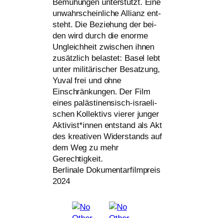
Bemühungen unter­stützt. Eine
unwahr­schein­li­che Allianz ent­
steht. Die Beziehung der bei­
den wird durch die enor­me
Ungleichheit zwi­schen ihnen
zusätz­lich belas­tet: Basel lebt
unter mili­tä­ri­scher Besatzung,
Yuval frei und ohne
Einschränkungen. Der Film
eines paläs­ti­nen­sisch-israe­li­
schen Kollektivs vie­rer jun­ger
Aktivist*innen ent­stand als Akt
des krea­ti­ven Widerstands auf
dem Weg zu mehr
Gerechtigkeit.
Berlinale Dokumentarfilmpreis
2024