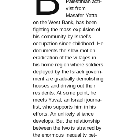
Palestinian acti­
vist from
Masafer Yatta
on the West Bank, has been
fight­ing the mass expul­si­on of
his com­mu­ni­ty by Israel’s
occu­pa­ti­on sin­ce child­hood. He
docu­ments the slow-moti­on
era­di­ca­ti­on of the vil­la­ges in
his home regi­on whe­re sol­diers
deploy­ed by the Israeli govern­
ment are gra­du­al­ly demo­li­shing
hou­ses and dri­ving out their
resi­dents. At some point, he
meets Yuval, an Israeli jour­na­
list, who sup­ports him in his
efforts. An unli­kely alli­ance
deve­lo­ps. But the rela­ti­onship
bet­ween the two is strai­ned by
the enorm­ous ine­qua­li­ty bet­