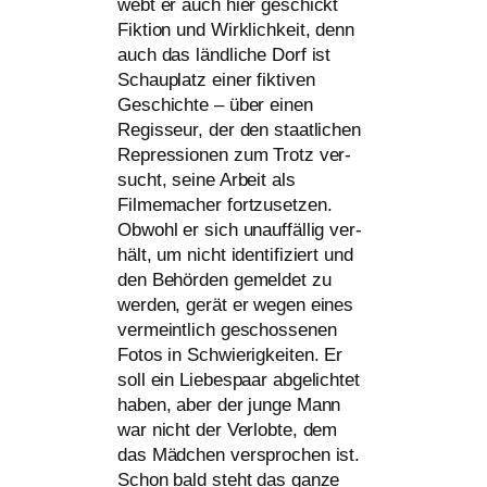
webt er auch hier geschickt
Fiktion und Wirklichkeit, denn
auch das länd­li­che Dorf ist
Schauplatz einer fik­ti­ven
Geschichte – über einen
Regisseur, der den staat­li­chen
Repressionen zum Trotz ver­
sucht, sei­ne Arbeit als
Filmemacher fort­zu­set­zen.
Obwohl er sich unauf­fäl­lig ver­
hält, um nicht iden­ti­fi­ziert und
den Behörden gemel­det zu
wer­den, gerät er wegen eines
ver­meint­lich geschos­se­nen
Fotos in Schwierigkeiten. Er
soll ein Liebespaar abge­lich­tet
haben, aber der jun­ge Mann
war nicht der Verlobte, dem
das Mädchen ver­spro­chen ist.
Schon bald steht das gan­ze