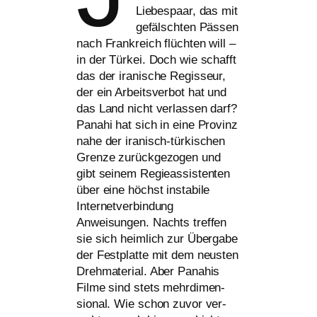
Liebespaar, das mit
gefälsch­ten Pässen
nach Frankreich flüch­ten will –
in der Türkei. Doch wie schafft
das der ira­ni­sche Regisseur,
der ein Arbeitsverbot hat und
das Land nicht ver­las­sen darf?
Panahi hat sich in eine Provinz
nahe der ira­nisch-tür­ki­schen
Grenze zurück­ge­zo­gen und
gibt sei­nem Regieassistenten
über eine höchst insta­bi­le
Internetverbindung
Anweisungen. Nachts tref­fen
sie sich heim­lich zur Übergabe
der Festplatte mit dem neus­ten
Drehmaterial. Aber Panahis
Filme sind stets mehr­di­men­
sio­nal. Wie schon zuvor ver­