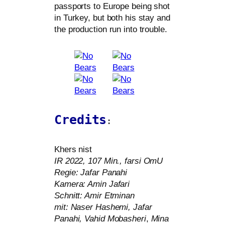
pass­ports to Europe being shot
in Turkey, but both his stay and
the pro­duc­tion run into trouble.
Credits
:
Khers nist
IR
2022, 107 Min., far­si OmU
Regie: Jafar Panahi
Kamera: Amin Jafari
Schnitt: Amir Etminan
mit: Naser Hashemi, Jafar
Panahi, Vahid Mobasheri
,
Mina