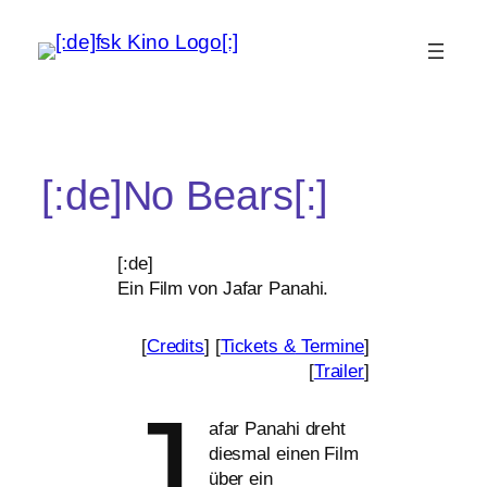
[:de]No Bears[:]
[:de]
Ein Film von Jafar Panahi.
[
Credits
] [
Tickets
&
Termine
]
[
Trailer
]
J
afar Panahi dreht
dies­mal einen Film
über ein