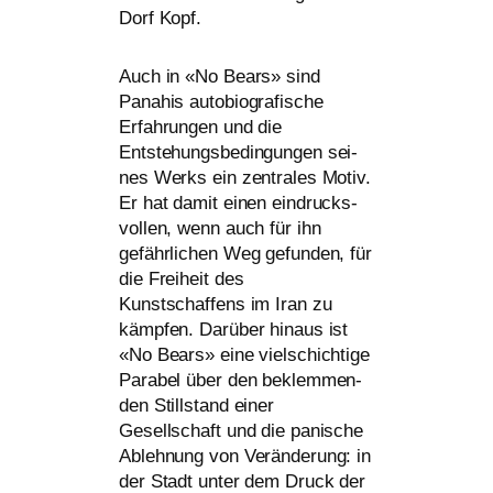
Dorf Kopf.
Auch in «No Bears» sind
Panahis auto­bio­gra­fi­sche
Erfahrungen und die
Entstehungsbedingungen sei­
nes Werks ein zen­tra­les Motiv.
Er hat damit einen ein­drucks­
vol­len, wenn auch für ihn
gefähr­li­chen Weg gefun­den, für
die Freiheit des
Kunstschaffens im Iran zu
kämp­fen. Darüber hin­aus ist
«No Bears» eine viel­schich­ti­ge
Parabel über den beklem­men­
den Stillstand einer
Gesellschaft und die pani­sche
Ablehnung von Veränderung: in
der Stadt unter dem Druck der