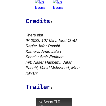
Credits
:
Khers nist
IR
2022, 107 Min., far­si OmU
Regie: Jafar Panahi
Kamera: Amin Jafari
Schnitt: Amir Etminan
mit: Naser Hashemi, Jafar
Panahi, Vahid Mobasheri
,
Mina
Kavani
Trailer
:
NoBears
TLR