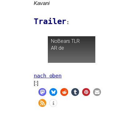
Kavani
Trailer
:
NoBears
TLR
AR
de
nach oben
[:]