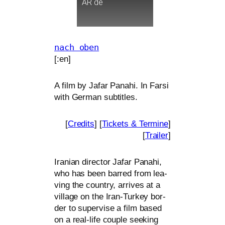
AR
de
nach oben
[:en]
A film by Jafar Panahi. In Farsi
with German subtitles.
[
Credits
] [
Tickets
&
Termine
]
[
Trailer
]
Iranian direc­tor Jafar Panahi,
who has been bar­red from lea­
ving the coun­try, arri­ves at a
vil­la­ge on the Iran-Turkey bor­
der to super­vi­se a film based
on a real-life cou­ple see­king