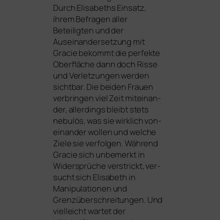
Durch Elisabeths Einsatz,
ihrem Befragen aller
Beteiligten und der
Auseinandersetzung mit
Gracie bekommt die per­fek­te
Oberfläche dann doch Risse
und Verletzungen wer­den
sicht­bar. Die bei­den Frauen
ver­brin­gen viel Zeit mit­ein­an­
der, aller­dings bleibt stets
nebu­lös, was sie wirk­lich von­
ein­an­der wol­len und wel­che
Ziele sie ver­fol­gen. Während
Gracie sich unbe­merkt in
Widersprüche ver­strickt, ver­
sucht sich Elisabeth in
Manipulationen und
Grenzüberschreitungen. Und
viel­leicht war­tet der