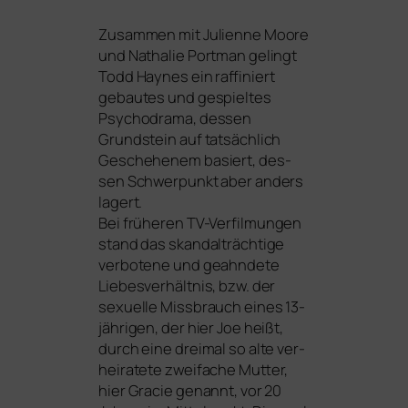
Zusammen mit Julienne Moore
und Nathalie Portman gelingt
Todd Haynes ein raf­fi­niert
gebau­tes und gespiel­tes
Psychodrama, des­sen
Grundstein auf tat­säch­lich
Geschehenem basiert, des­
sen Schwerpunkt aber anders
lagert.
Bei frü­he­ren TV-Verfilmungen
stand das skan­dal­träch­ti­ge
ver­bo­te­ne und geahn­de­te
Liebesverhältnis, bzw. der
sexu­el­le Missbrauch eines 13-
jäh­ri­gen, der hier Joe heißt,
durch eine drei­mal so alte ver­
hei­ra­te­te zwei­fa­che Mutter,
hier Gracie genannt, vor 20