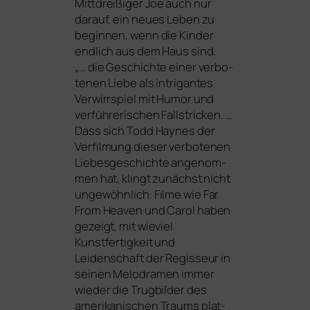
Mittdreißiger Joe auch nur
dar­auf, ein neu­es Leben zu
begin­nen, wenn die Kinder
end­lich aus dem Haus sind.
„… die Geschichte einer ver­bo­
te­nen Liebe als intri­gan­tes
Verwirrspiel mit Humor und
ver­füh­re­ri­schen Fallstricken. …
Dass sich Todd Haynes der
Verfilmung die­ser ver­bo­te­nen
Liebesgeschichte ange­nom­
men hat, klingt zunächst nicht
unge­wöhn­lich. Filme wie
Far
From Heaven
und
Carol
haben
gezeigt, mit wie­viel
Kunstfertigkeit und
Leidenschaft der Regisseur in
sei­nen Melodramen immer
wie­der die Trugbilder des
ame­ri­ka­ni­schen Traums plat­