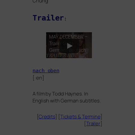
Chung
Trailer
:
MAY
DECEMBER
–
Trailer OmU
German | Deutsch
nach oben
[:en]
A film by Todd Haynes. In
English with German subtitles.
[
Credits
] [
Tickets
&
Termine
]
[
Trailer
]