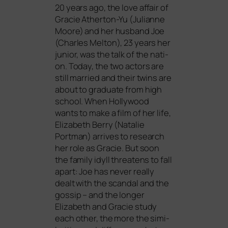
20 years ago, the love affair of
Gracie Atherton-Yu (Julianne
Moore) and her hus­band Joe
(Charles Melton), 23 years her
juni­or, was the talk of the nati­
on. Today, the two actors are
still mar­ried and their twins are
about to gra­dua­te from high
school. When Hollywood
wants to make a film of her life,
Elizabeth Berry (Natalie
Portman) arri­ves to rese­arch
her role as Gracie. But soon
the fami­ly idyll threa­tens to fall
apart: Joe has never real­ly
dealt with the scan­dal and the
gos­sip – and the lon­ger
Elizabeth and Gracie stu­dy
each other, the more the simi­