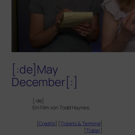
[:de]May
December[:]
[:de]
Ein Film von Todd Haynes.
[
Credits
] [
Tickets
&
Termine
]
[
Trailer
]