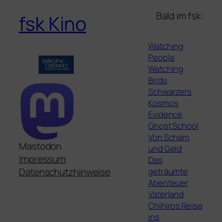
Bald im fsk:
fsk Kino
Watching
People
Watching
Birds
Schwarzers
Kosmos
Evidence
Ghost School
Von Scham
Mastodon
und Geld
Impressum
Das
geträumte
Datenschutzhinweise
Abenteuer
Vaterland
Chihiros Reise
ins