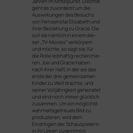
Jahren im Mittelpunkt. Diesmal
geht es zuvor­derst um die
Auswirkungen des Besuchs
von Fernsehstar Elisabeth und
ihrer Beziehung zu Gracie. Die
soll sie näm­lich in einem die­
ser „TV-Movies“ ver­kör­pern
und möch­te, so sagt sie, für
die Rolle leib­haf­tig recher­chie­
ren. Joe und Gracie haben
nach ihrer Haft, in der sie das
ers­te der drei gemein­sa­men
Kinder zu Welt brach­te, und
sei­ner Volljährigkeit gehei­ra­tet
und sind noch immer glück­lich
zusam­men. Um ein mög­lichst
wahr­heits­ge­treu­es Bild zu
pro­du­zie­ren, wird dem
Eindringen der Schauspielerin
in ihr Leben zuge­stimmt.