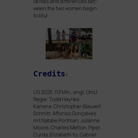
la­ri­ties and dif­fe­ren­ces bet­
ween the two women begin
to blur.
Credits
:
US
2023
, 113
Min., engl. OmU
Regie: Todd Haynes
Kamera: Christopher Blauvelt
Schnitt: Affonso Gonçalves
mit Natalie Portman, Julianne
Moore, Charles Melton, Piper
Curda, Elizabeth Yu, Gabriel