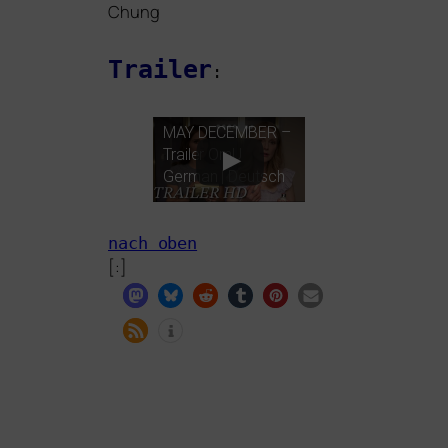
Chung
Trailer
:
MAY
DECEMBER
–
Trailer OmU
German | Deutsch
nach oben
[:]