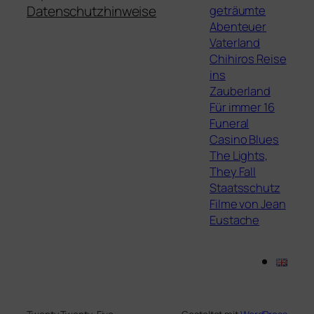
geträumte
Datenschutzhinweise
Abenteuer
Vaterland
Chihiros Reise
ins
Zauberland
Für immer 16
Funeral
Casino Blues
The Lights,
They Fall
Staatsschutz
Filme von Jean
Eustache