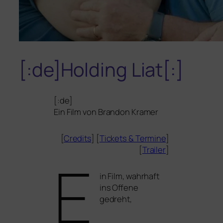
[:de]Holding Liat[:]
[:de]
Ein Film von Brandon Kramer
[
Credits
] [
Tickets
&
Termine
]
[
Trailer
]
E
in Film, wahr­haft
ins Offene
gedreht,