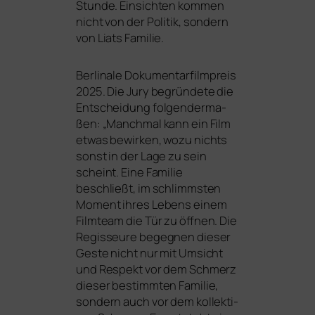
Stunde. Einsichten kom­men
nicht von der Politik, son­dern
von Liats Familie.
Berlinale Dokumentarfilmpreis
2025. Die Jury begrün­de­te die
Entscheidung fol­gen­der­ma­
ßen: „Manchmal kann ein Film
etwas bewir­ken, wozu nichts
sonst in der Lage zu sein
scheint. Eine Familie
beschließt, im schlimms­ten
Moment ihres Lebens einem
Filmteam die Tür zu öff­nen. Die
Regisseure begeg­nen die­ser
Geste nicht nur mit Umsicht
und Respekt vor dem Schmerz
die­ser bestimm­ten Familie,
son­dern auch vor dem kol­lek­ti­