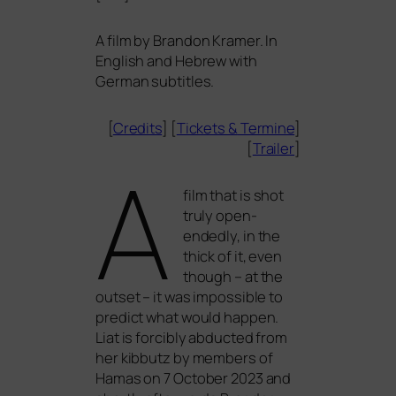
A film by Brandon Kramer. In
English and Hebrew with
German subtitles.
[
Credits
] [
Tickets
&
Termine
]
[
Trailer
]
A
film that is shot
tru­ly open-
endedly, in the
thick of it, even
though – at the
out­set – it was impos­si­ble to
pre­dict what would hap­pen.
Liat is for­ci­b­ly abduc­ted from
her kib­butz by mem­bers of
Hamas on 7 October 2023 and