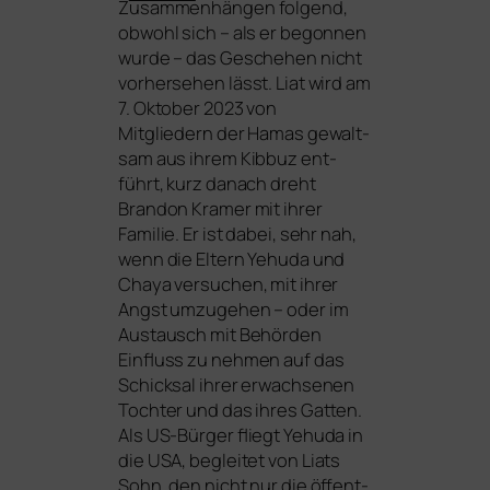
Zusammenhängen fol­gend,
obwohl sich – als er begon­nen
wur­de – das Geschehen nicht
vor­her­se­hen lässt. Liat wird am
7. Oktober 2023 von
Mitgliedern der Hamas gewalt­
sam aus ihrem Kibbuz ent­
führt, kurz danach dreht
Brandon Kramer mit ihrer
Familie. Er ist dabei, sehr nah,
wenn die Eltern Yehuda und
Chaya ver­su­chen, mit ihrer
Angst umzu­ge­hen – oder im
Austausch mit Behörden
Einfluss zu neh­men auf das
Schicksal ihrer erwach­se­nen
Tochter und das ihres Gatten.
Als US-Bürger fliegt Yehuda in
die
USA
, beglei­tet von Liats
Sohn, den nicht nur die öffent­