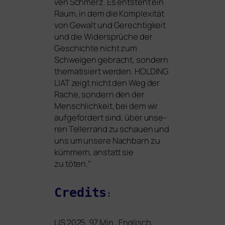
ven Schmerz. Es ent­steht ein
Raum, in dem die Komplexität
von Gewalt und Gerechtigkeit
und die Widersprüche der
Geschichte nicht zum
Schweigen gebracht, son­dern
the­ma­ti­siert wer­den.
HOLDING
LIAT
zeigt nicht den Weg der
Rache, son­dern den der
Menschlichkeit, bei dem wir
auf­ge­for­dert sind, über unse­
ren Tellerrand zu schau­en und
uns um unse­re Nachbarn zu
küm­mern, anstatt sie
zu töten.“
Credits
:
US
2025, 97 Min., Englisch,