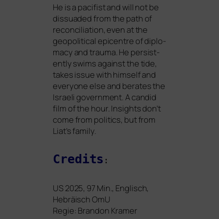
He is a paci­fist and will not be
dis­sua­ded from the path of
recon­ci­lia­ti­on, even at the
geo­po­li­ti­cal epi­cent­re of diplo­
ma­cy and trau­ma. He per­sis­t­
ent­ly swims against the tide,
takes issue with hims­elf and
ever­yo­ne else and bera­tes the
Israeli govern­ment. A can­did
film of the hour. Insights don’t
come from poli­tics, but from
Liat’s family.
Credits
:
US
2025, 97 Min., Englisch,
Hebräisch OmU
Regie: Brandon Kramer