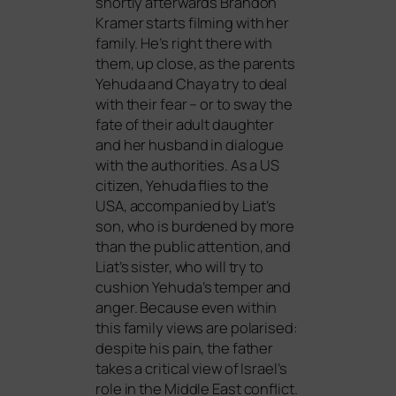
short­ly after­wards Brandon
Kramer starts film­ing with her
fami­ly. He’s right the­re with
them, up clo­se, as the par­ents
Yehuda and Chaya try to deal
with their fear – or to sway the
fate of their adult daugh­ter
and her hus­band in dia­lo­gue
with the aut­ho­ri­ties. As a
US
citi­zen, Yehuda flies to the
USA
, accom­pa­nied by Liat’s
son, who is bur­den­ed by more
than the public atten­ti­on, and
Liat’s sis­ter, who will try to
cushion Yehuda’s tem­per and
anger. Because even within
this fami­ly views are pola­ri­sed:
despi­te his pain, the father
takes a cri­ti­cal view of Israel’s
role in the Middle East con­flict.