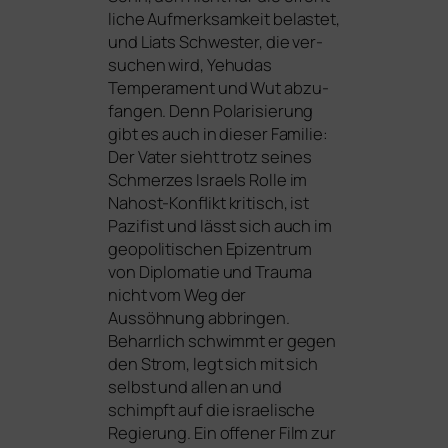
li­che Aufmerksamkeit belas­tet,
und Liats Schwester, die ver­
su­chen wird, Yehudas
Temperament und Wut abzu­
fan­gen. Denn Polarisierung
gibt es auch in die­ser Familie:
Der Vater sieht trotz sei­nes
Schmerzes Israels Rolle im
Nahost-Konflikt kri­tisch, ist
Pazifist und lässt sich auch im
geo­po­li­ti­schen Epizentrum
von Diplomatie und Trauma
nicht vom Weg der
Aussöhnung abbrin­gen.
Beharrlich schwimmt er gegen
den Strom, legt sich mit sich
selbst und allen an und
schimpft auf die israe­li­sche
Regierung. Ein offe­ner Film zur