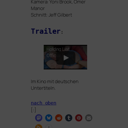
Kamera: Yoni Brook, Omer
Manor
Schnitt: Jeff Gilbert
Trailer
:
Holding Liat
Official Trailer
Im Kino mit deut­schen
Untertiteln.
nach oben
[:]