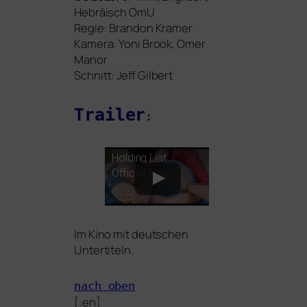
Hebräisch OmU
Regie: Brandon Kramer
Kamera: Yoni Brook, Omer
Manor
Schnitt: Jeff Gilbert
Trailer
:
Holding Liat
Official Trailer
Im Kino mit deut­schen
Untertiteln.
nach oben
[:en]