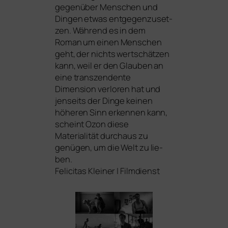
gegen­über Menschen und
Dingen etwas ent­ge­gen­zu­set­
zen. Während es in dem
Roman um einen Menschen
geht, der nichts wert­schät­zen
kann, weil er den Glauben an
eine tran­szen­den­te
Dimension ver­lo­ren hat und
jen­seits der Dinge kei­nen
höhe­ren Sinn erken­nen kann,
scheint Ozon die­se
Materialität durch­aus zu
genü­gen, um die Welt zu lie­
ben.
Felicitas Kleiner | Filmdienst