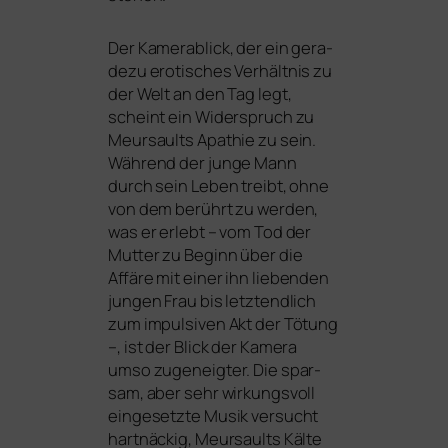
Der Kamerablick, der ein gera­
de­zu ero­ti­sches Verhältnis zu
der Welt an den Tag legt,
scheint ein Widerspruch zu
Meursaults Apathie zu sein.
Während der jun­ge Mann
durch sein Leben treibt, ohne
von dem berührt zu wer­den,
was er erlebt – vom Tod der
Mutter zu Beginn über die
Affäre mit einer ihn lie­ben­den
jun­gen Frau bis letzt­end­lich
zum impul­si­ven Akt der Tötung
–, ist der Blick der Kamera
umso zuge­neig­ter. Die spar­
sam, aber sehr wir­kungs­voll
ein­ge­setz­te Musik ver­sucht
hart­nä­ckig, Meursaults Kälte