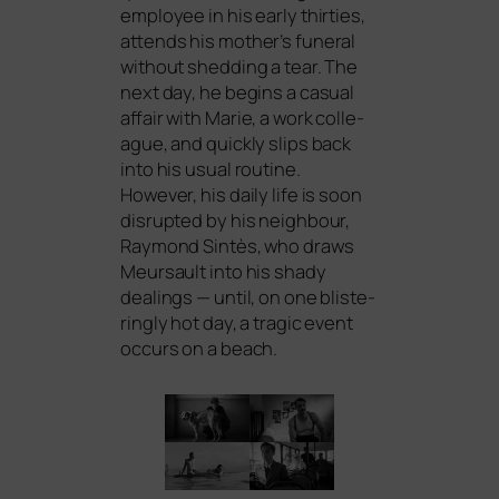
employee in his ear­ly thir­ties,
attends his mother’s fun­e­ral
wit­hout shed­ding a tear. The
next day, he beg­ins a casu­al
affair with Marie, a work col­le­
ague, and quick­ly slips back
into his usu­al rou­ti­ne.
However, his dai­ly life is soon
dis­rupt­ed by his neigh­bour,
Raymond Sintès, who draws
Meursault into his shady
dealings — until, on one blis­te­
rin­gly hot day, a tra­gic event
occurs on a beach.