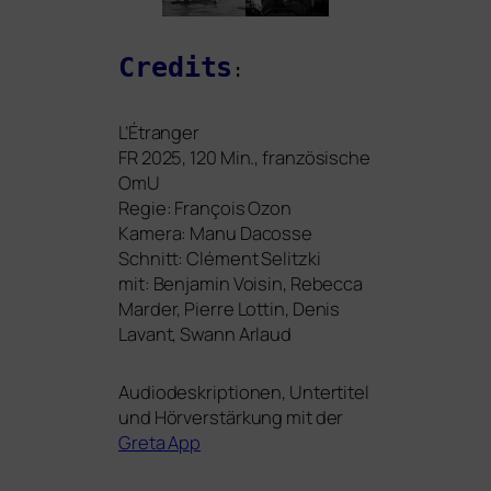
Credits
:
L’Étranger
FR
2025, 120 Min., fran­zö­si­sche
OmU
Regie: François Ozon
Kamera: Manu Dacosse
Schnitt: Clément Selitzki
mit: Benjamin Voisin, Rebecca
Marder, Pierre Lottin, Denis
Lavant, Swann Arlaud
Audiodeskriptionen, Untertitel
und Hörverstärkung mit der
Greta App