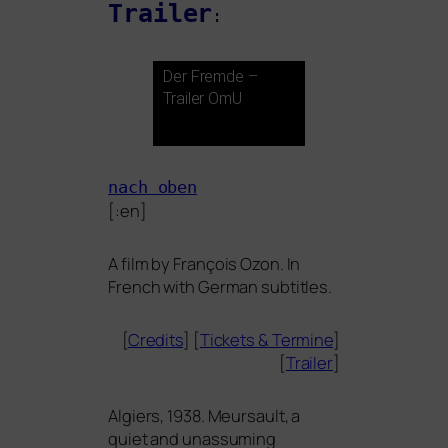
Trailer
:
Der Fremde –
Trailer OmU
nach oben
[:en]
A film by François Ozon. In
French with German subtitles.
[
Credits
] [
Tickets
&
Termine
]
[
Trailer
]
Algiers, 1938. Meursault, a
quiet and unas­sum­ing