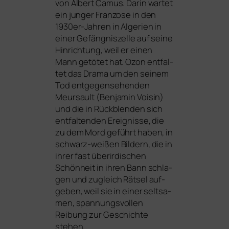
von Albert Camus. Darin war­tet
ein jun­ger Franzose in den
1930er-Jahren in Algerien in
einer Gefängniszelle auf sei­ne
Hinrichtung, weil er einen
Mann getö­tet hat. Ozon ent­fal­
tet das Drama um den sei­nem
Tod ent­ge­gen­se­hen­den
Meursault (Benjamin Voisin)
und die in Rückblenden sich
ent­fal­ten­den Ereignisse, die
zu dem Mord geführt haben, in
schwarz-wei­ßen Bildern, die in
ihrer fast über­ir­di­schen
Schönheit in ihren Bann schla­
gen und zugleich Rätsel auf­
ge­ben, weil sie in einer selt­sa­
men, span­nungs­vol­len
Reibung zur Geschichte
stehen.