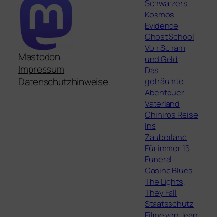
Schwarzers
Kosmos
Evidence
Ghost School
Von Scham
Mastodon
und Geld
Impressum
Das
geträumte
Datenschutzhinweise
Abenteuer
Vaterland
Chihiros Reise
ins
Zauberland
Für immer 16
Funeral
Casino Blues
The Lights,
They Fall
Staatsschutz
Filme von Jean