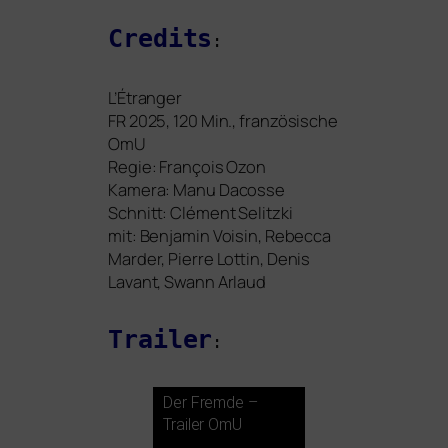
Credits
:
L’Étranger
FR
2025, 120 Min., fran­zö­si­sche
OmU
Regie: François Ozon
Kamera: Manu Dacosse
Schnitt: Clément Selitzki
mit: Benjamin Voisin, Rebecca
Marder, Pierre Lottin, Denis
Lavant, Swann Arlaud
Trailer
:
Der Fremde –
Trailer OmU