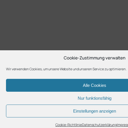
Cookie-Zustimmung verwalten
Wir verwenden Cookies, um unsere Website und unseren Service zu optimieren.
Alle Cookies
Nur funktionsfähig
Einstellungen anzeigen
Cookie-Richtlinie
Datenschutzerklärung
Impre