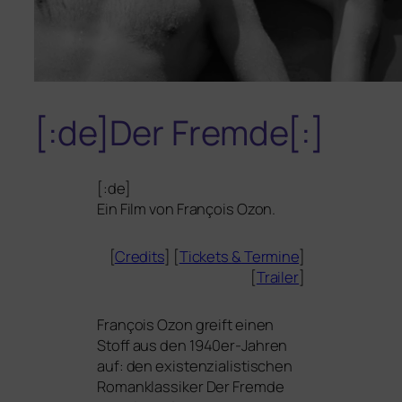
[:de]Der Fremde[:]
[:de]
Ein Film von François Ozon.
[
Credits
] [
Tickets
&
Termine
]
[
Trailer
]
François Ozon greift einen
Stoff aus den 1940er-Jahren
auf: den exis­ten­zia­lis­ti­schen
Romanklassiker
Der Fremde