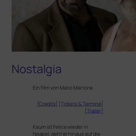
Nostalgia
Ein Film von Mario Martone.
[
Credits
] [
Tickets
&
Termine
]
[
Trailer
]
Kaum ist Felice wie­der in
Neapel, geht er hin­aus auf die