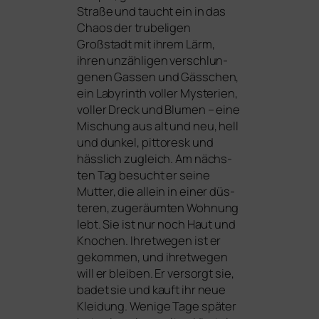
Straße und taucht ein in das
Chaos der tru­beli­gen
Großstadt mit ihrem Lärm,
ihren unzäh­li­gen ver­schlun­
ge­nen Gassen und Gässchen,
ein Labyrinth vol­ler Mysterien,
vol­ler Dreck und Blumen – eine
Mischung aus alt und neu, hell
und dun­kel, pit­to­resk und
häss­lich zugleich. Am nächs­
ten Tag besucht er sei­ne
Mutter, die allein in einer düs­
te­ren, zuge­räum­ten Wohnung
lebt. Sie ist nur noch Haut und
Knochen. Ihretwegen ist er
gekom­men, und ihret­we­gen
will er blei­ben. Er ver­sorgt sie,
badet sie und kauft ihr neue
Kleidung. Wenige Tage spä­ter