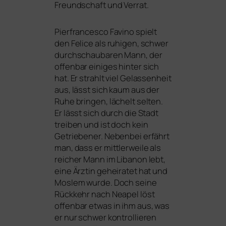
Freundschaft und Verrat.
Pierfrancesco Favino spielt
den Felice als ruhi­gen, schwer
durch­schau­ba­ren Mann, der
offen­bar eini­ges hin­ter sich
hat. Er strahlt viel Gelassenheit
aus, lässt sich kaum aus der
Ruhe brin­gen, lächelt sel­ten.
Er lässt sich durch die Stadt
trei­ben und ist doch kein
Getriebener. Nebenbei erfährt
man, dass er mitt­ler­wei­le als
rei­cher Mann im Libanon lebt,
eine Ärztin gehei­ra­tet hat und
Moslem wur­de. Doch sei­ne
Rückkehr nach Neapel löst
offen­bar etwas in ihm aus, was
er nur schwer kon­trol­lie­ren