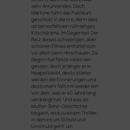
sehr Anrührendes. Doch
Martone führt das Publikum
geschickt in die Irre, denn dies
ist kei­nes­falls ein rühr­se­li­ges
Kitschdrama. Im Gegenteil: Der
Reiz die­ses schwie­ri­gen, aber
schö­nen Filmes ent­fal­tet sich
vor allem beim Hinschauen. Zu
Beginn hat Felice vie­les ver­
ges­sen, doch je län­ger er in
Neapel bleibt, des­to stär­ker
wer­den die Erinnerungen und
des­to mehr fällt ihm wie­der ein
von dem, was er 40 Jahre lang
ver­drängt hat. Und was als
Mutter-Sohn-Geschichte
begann, wird zu einem Thriller,
in dem es um Schuld und
Unschuld geht, um