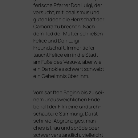
fe­ri­sche Pfarrer Don Luigi, der
ver­sucht, mit Idealismus und
guten Ideen die Herrschaft der
Camorra zu bre­chen. Nach
dem Tod der Mutter schlie­ßen
Felice und Don Luigi
Freundschaft. Immer tie­fer
taucht Felice ein in die Stadt
am Fuße des Vesuvs, aber wie
ein Damoklesschwert schwebt
ein Geheimnis über ihm.
Vom sanf­ten Beginn bis zu sei­
nem unaus­weich­li­chen Ende
behält der Film eine undurch­
schau­ba­re Stimmung. Da ist
sehr viel Abgründiges, man­
ches ist rau und sprö­de oder
schwer ver­ständ­lich, viel­leicht