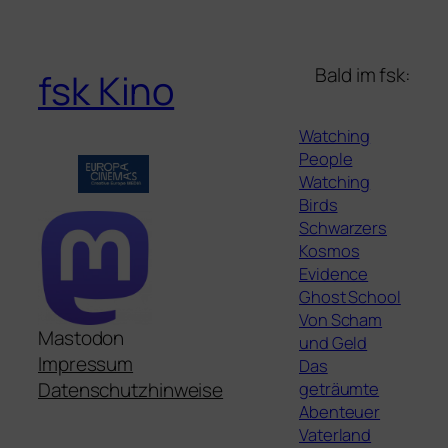
Bald im fsk:
fsk Kino
Watching
People
Watching
Birds
Schwarzers
Kosmos
Evidence
Ghost School
Von Scham
Mastodon
und Geld
Impressum
Das
geträumte
Datenschutzhinweise
Abenteuer
Vaterland