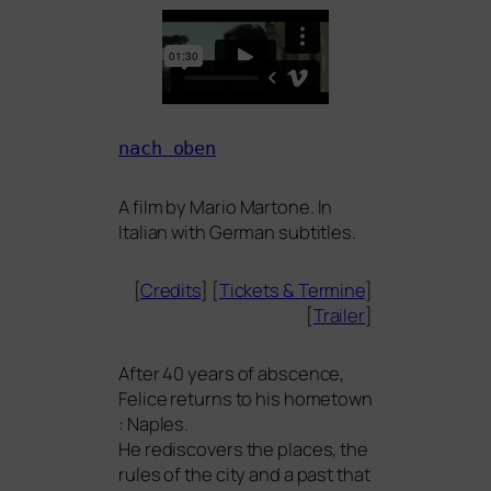
nach oben
A film by Mario Martone. In
Italian with German subtitles.
[
Credits
] [
Tickets
&
Termine
]
[
Trailer
]
After 40 years of abs­cence,
Felice returns to his home­town
: Naples.
He redis­co­vers the places, the
rules of the city and a past that