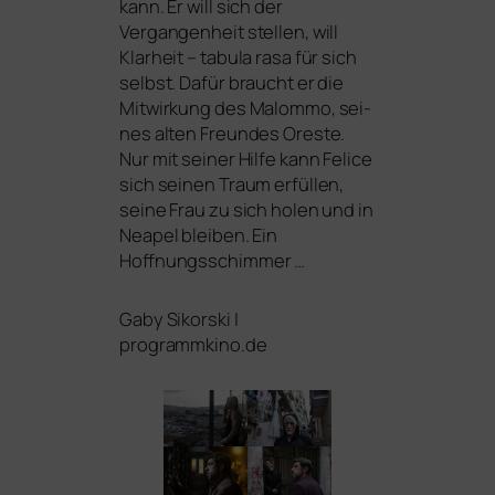
kann. Er will sich der
Vergangenheit stel­len, will
Klarheit – tabu­la rasa für sich
selbst. Dafür braucht er die
Mitwirkung des Malommo, sei­
nes alten Freundes Oreste.
Nur mit sei­ner Hilfe kann Felice
sich sei­nen Traum erfül­len,
sei­ne Frau zu sich holen und in
Neapel blei­ben. Ein
Hoffnungsschimmer …
Gaby Sikorski |
programmkino.de