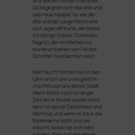
und wer­den immer inten­si­ver.
Da begeg­nen sich das alte und
das neue Neapel, so wie der
alte und der jun­ge Felice und
sein Jugendfreund, der blond­
schöp­fi­ge Oreste (Tommaso
Ragno), der ein Mafiaboss
wur­de und jeden von Felices
Schritten beob­ach­ten lässt.
Man taucht förm­lich ein in den
Lärm und in die unver­gleich­li­
che Atmosphäre die­ser Stadt.
Wenn Felice nach so lan­ger
Zeit sei­ne Mutter wie­der­sieht,
dann ist da viel Zärtlichkeit und
Wehmut, und wenn er sie in die
Badewanne setzt und sie
wäscht, wobei sie sich sehr
schämt, dann hat das etwas