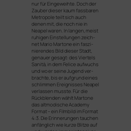
nur für Eingeweihte. Doch der
Zauber die­ser kaum fass­ba­ren
Metropole teilt sich auch
denen mit, die noch nie in
Neapel waren. In lan­gen, meist
ruhi­gen Einstellungen zeich­
net Mario Martone ein fas­zi­
nie­ren­des Bild die­ser Stadt,
genau­er gesagt: des Viertels
Sanità, in dem Felice auf­wuchs
und wo er sei­ne Jugend ver­
brach­te, bis er auf­grund eines
schlim­men Ereignisses Neapel
ver­las­sen muss­te. Für die
Rückblenden wählt Martone
das alt­mo­di­sche Academy
Format – ein Filmbild im Format
4:3. Die Erinnerungen tau­chen
anfäng­lich wie kur­ze Blitze auf