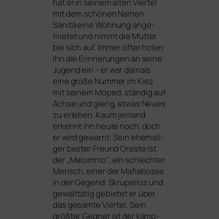
hat er in sei­nem alten Viertel
mit dem schö­nen Namen
Sanità eine Wohnung ange­
mie­tet und nimmt die Mutter
bei sich auf. Immer öfter holen
ihn die Erinnerungen an sei­ne
Jugend ein – er war damals
eine gro­ße Nummer im Kiez
mit sei­nem Moped, stän­dig auf
Achse und gie­rig, etwas Neues
zu erle­ben. Kaum jemand
erkennt ihn heu­te noch, doch
er wird gewarnt: Sein ehe­ma­li­
ger bes­ter Freund Oreste ist
der „Malommo“, ein schlech­ter
Mensch, einer der Mafiabosse
in der Gegend. Skrupellos und
gewalt­tä­tig gebie­tet er über
das gesam­te Viertel. Sein
größ­ter Gegner ist der kämp­