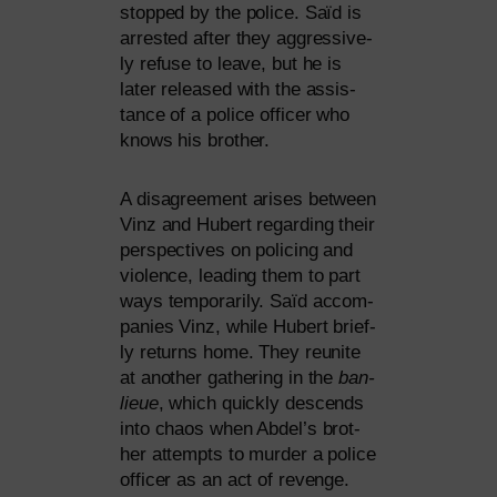
stop­ped by the poli­ce. Saïd is
arres­ted after they aggres­si­ve­
ly refu­se to lea­ve, but he is
later released with the assis­
tance of a poli­ce offi­cer who
knows his brother.
A dis­agree­ment ari­ses bet­ween
Vinz and Hubert regar­ding their
per­spec­ti­ves on poli­cing and
vio­lence, lea­ding them to part
ways tem­po­r­a­ri­ly. Saïd accom­
pa­nies Vinz, while Hubert brief­
ly returns home. They reu­ni­te
at ano­ther gathe­ring in the
ban­
lieue
, which quick­ly des­cends
into cha­os when Abdel’s brot­
her attempts to mur­der a poli­ce
offi­cer as an act of reven­ge.