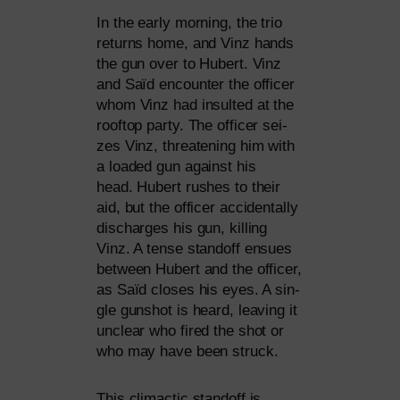
In the ear­ly mor­ning, the trio
returns home, and Vinz hands
the gun over to Hubert. Vinz
and Saïd encoun­ter the offi­cer
whom Vinz had insul­ted at the
roof­top par­ty. The offi­cer sei­
zes Vinz, threa­tening him with
a loa­ded gun against his
head. Hubert rus­hes to their
aid, but the offi­cer acci­den­tal­ly
dischar­ges his gun, kil­ling
Vinz. A ten­se stand­off ensues
bet­ween Hubert and the offi­cer,
as Saïd clo­ses his eyes. A sin­
gle gunshot is heard, lea­ving it
unclear who fired the shot or
who may have been struck.
This cli­ma­c­tic stand­off is