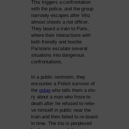
This trig­gers a con­fron­ta­ti­on
with the poli­ce, and the group
nar­row­ly escapes after Vinz
almost shoots a riot offi­cer.
They board a train to Paris,
whe­re their inter­ac­tions with
both fri­end­ly and hosti­le
Parisians esca­la­te seve­ral
situa­tions into dan­ge­rous
confrontations.
In a public rest­room, they
encoun­ter a Polish sur­vi­vor of
the
gulag
who tells them a sto­
ry about a man who fro­ze to
death after he refu­sed to reli­e­
ve hims­elf in public near the
train and then fai­led to re-board
in time. The trio is per­ple­xed