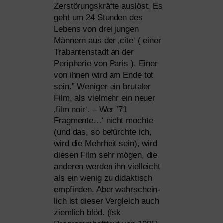
Zerstörungskräfte aus­löst. Es
geht um 24 Stunden des
Lebens von drei jun­gen
Männern aus der ‚cite‘ ( einer
Trabantenstadt an der
Peripherie von Paris ). Einer
von ihnen wird am Ende tot
sein.” Weniger ein bru­ta­ler
Film, als viel­mehr ein neu­er
‚film noir‘. – Wer ’71
Fragmente…‘ nicht moch­te
(und das, so befürch­te ich,
wird die Mehrheit sein), wird
die­sen Film sehr mögen, die
ande­ren wer­den ihn viel­leicht
als ein wenig zu didak­tisch
emp­fin­den. Aber wahr­schein­
lich ist die­ser Vergleich auch
ziem­lich blöd. (fsk