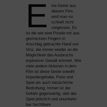
E
ine Geste aus
die­sem Film
wird man so
schnell nicht
ver­ges­sen. Es
ist die wie eine Pistole mit aus­
ge­streck­ten Fingern in
Anschlag gebrach­te Hand von
Vinz, die immer wie­der an die
Möglichkeit des Ausbruchs
explo­si­ver Gewalt erin­nert. Wie
vie­le ande­re Aktionen in dem
Film ist die­se Geste sowohl
Imponiergehabe, Pose und
Spiel als auch tat­säch­li­che
Bedrohung. Immer ist die
Gefahr gegen­wär­tig, daß das
Spiel plötz­lich und unum­kehr­
bar furcht­ba­re