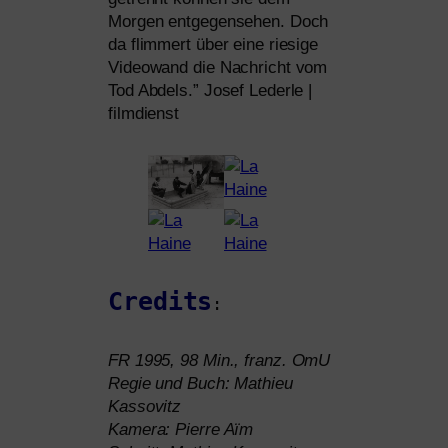
Morgen ent­ge­gen­se­hen. Doch
da flim­mert über eine rie­si­ge
Videowand die Nachricht vom
Tod Abdels.” Josef Lederle |
filmdienst
Credits
:
FR
1995, 98 Min., franz. OmU
Regie und Buch: Mathieu
Kassovitz
Kamera: Pierre Aïm