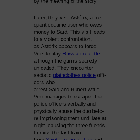
by the mea­ning of the story.
Later, they visit Astérix, a fre­
quent coca­i­ne user who owes
money to Saïd. This visit leads
to a vio­lent con­fron­ta­ti­on,
as Astérix appears to force
Vinz to play
Russian rou­lette
,
alt­hough the gun is secret­ly
unloa­ded. They encoun­ter
sadi­stic
plain­clo­thes poli­ce
offi­
cers who
arrest Saïd and Hubert while
Vinz mana­ges to escape. The
poli­ce offi­cers ver­bal­ly and
phy­si­cal­ly abu­se the duo befo­
re impri­so­ning them until late at
night, caus­ing the three fri­ends
to miss the last train
from
Saint-Lazare sta­ti­on
and