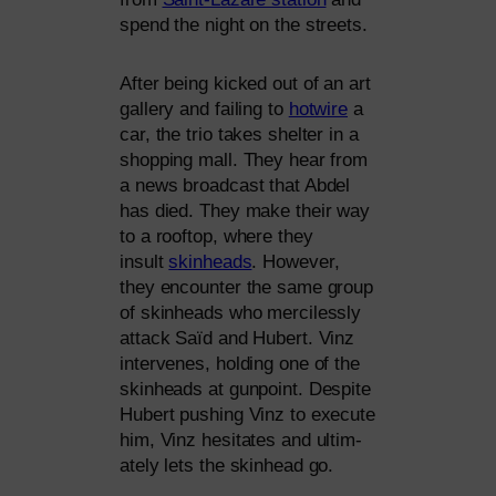
spend the night on the streets.
After being kicked out of an art
gal­lery and fai­ling to
hot­wire
a
car, the trio takes shel­ter in a
shop­ping mall. They hear from
a news broad­cast that Abdel
has died. They make their way
to a roof­top, whe­re they
insult
skin­heads
. However,
they encoun­ter the same group
of skin­heads who mer­ci­less­ly
attack Saïd and Hubert. Vinz
inter­ven­es, hol­ding one of the
skin­heads at gun­point. Despite
Hubert pushing Vinz to exe­cu­te
him, Vinz hesi­ta­tes and ulti­m­
ate­ly lets the skin­head go.