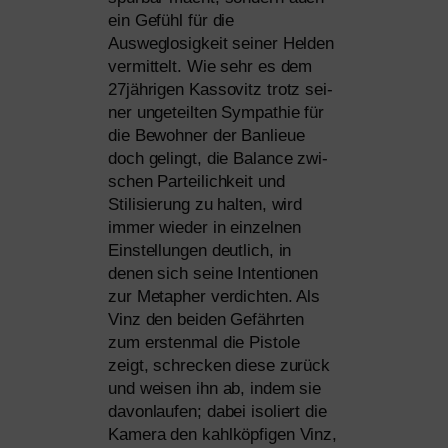
ein Gefühl für die
Ausweglosigkeit sei­ner Helden
ver­mit­telt. Wie sehr es dem
27jährigen Kassovitz trotz sei­
ner unge­teil­ten Sympathie für
die Bewohner der Banlieue
doch gelingt, die Balance zwi­
schen Parteilichkeit und
Stilisierung zu hal­ten, wird
immer wie­der in ein­zel­nen
Einstellungen deut­lich, in
denen sich sei­ne Intentionen
zur Metapher ver­dich­ten. Als
Vinz den bei­den Gefährten
zum ersten­mal die Pistole
zeigt, schre­cken die­se zurück
und wei­sen ihn ab, indem sie
davon­lau­fen; dabei iso­liert die
Kamera den kahl­köp­fi­gen Vinz,