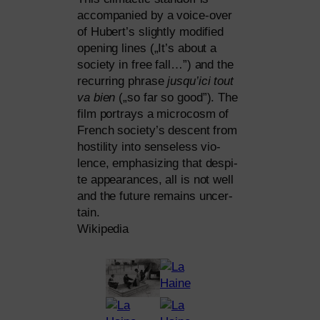
accom­pa­nied by a voice-over
of Hubert’s slight­ly modi­fied
ope­ning lines („It’s about a
socie­ty in free fall…”) and the
recur­ring phra­se
jus­qu’i­ci tout
va bien
(„so far so good”). The
film por­trays a micro­c­osm of
French society’s des­cent from
hosti­li­ty into sen­se­l­ess vio­
lence, empha­si­zing that despi­
te appearan­ces, all is not well
and the future remains uncer­
tain.
Wikipedia