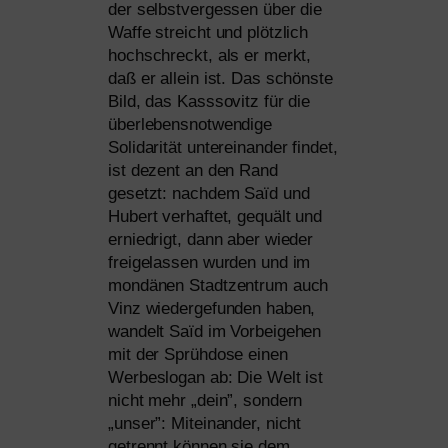
der selbst­ver­ges­sen über die
Waffe streicht und plötz­lich
hoch­schreckt, als er merkt,
daß er allein ist. Das schöns­te
Bild, das Kasssovitz für die
über­le­bens­not­wen­di­ge
Solidarität unter­ein­an­der fin­det,
ist dezent an den Rand
gesetzt: nach­dem Saïd und
Hubert ver­haf­tet, gequält und
ernied­rigt, dann aber wie­der
frei­ge­las­sen wur­den und im
mon­dä­nen Stadtzentrum auch
Vinz wie­der­ge­fun­den haben,
wan­delt Saïd im Vorbeigehen
mit der Sprühdose einen
Werbeslogan ab: Die Welt ist
nicht mehr „dein”, son­dern
„unser”: Miteinander, nicht
getrennt kön­nen sie dem