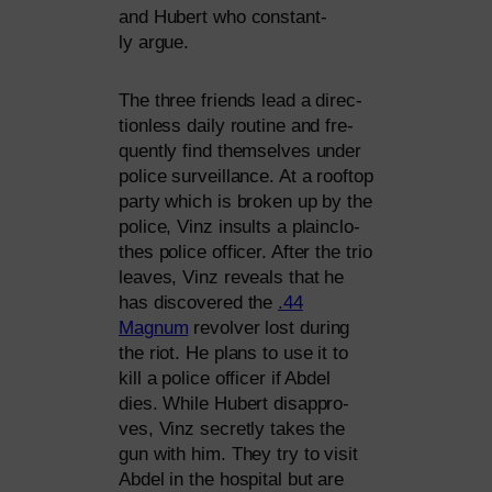
and Hubert who con­stant­
ly argue.
The three fri­ends lead a direc­
tion­less dai­ly rou­ti­ne and fre­
quent­ly find them­sel­ves under
poli­ce sur­veil­lan­ce. At a roof­top
par­ty which is bro­ken up by the
poli­ce, Vinz insults a plain­clo­
thes poli­ce offi­cer. After the trio
lea­ves, Vinz reve­als that he
has dis­co­ver­ed the
.44
Magnum
revol­ver lost during
the riot. He plans to use it to
kill a poli­ce offi­cer if Abdel
dies. While Hubert dis­ap­pro­
ves, Vinz secret­ly takes the
gun with him. They try to visit
Abdel in the hos­pi­tal but are