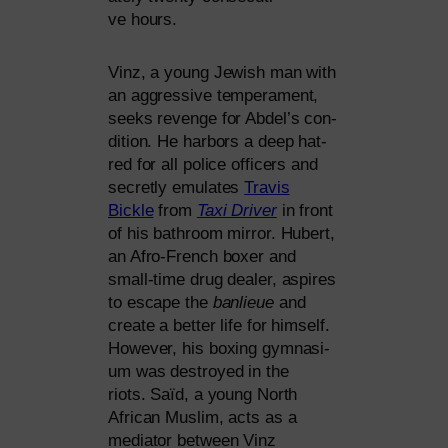
ve hours.
Vinz, a young Jewish man with
an aggres­si­ve tem­pe­ra­ment,
seeks reven­ge for Abdel’s con­
di­ti­on. He har­bors a deep hat­
red for all poli­ce offi­cers and
secret­ly emu­la­tes
Travis
Bickle
from
Taxi Driver
in front
of his bath­room mir­ror. Hubert,
an Afro-French boxer and
small-time drug dea­ler, aspi­res
to escape the
ban­lieue
and
crea­te a bet­ter life for hims­elf.
However, his boxing gym­na­si­
um was des­troy­ed in the
riots. Saïd, a young North
African Muslim, acts as a
media­tor bet­ween Vinz