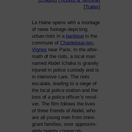
[
Credits
] [
Tickets
&
Termine
]
[
Trailer
]
La Haine
opens with a mon­ta­ge
of news foo­ta­ge depic­ting
urban riots in a
ban­lieue
in the
com­mu­ne of
Chanteloup-les-
Vignes
near Paris. In the after­
math of the riots, a local man
named Abdel Ichaha is gra­ve­ly
inju­red in poli­ce cus­t­ody and is
in inten­si­ve care. The riots
esca­la­te, lea­ding to a sie­ge of
the local poli­ce sta­ti­on and the
loss of a poli­ce officer’s revol­
ver. The film fol­lows the lives
of three fri­ends of Abdel, who
are all young men from immi­
grant fami­lies, over appro­xi­m­
ate­ly twen­ty con­se­cu­ti­