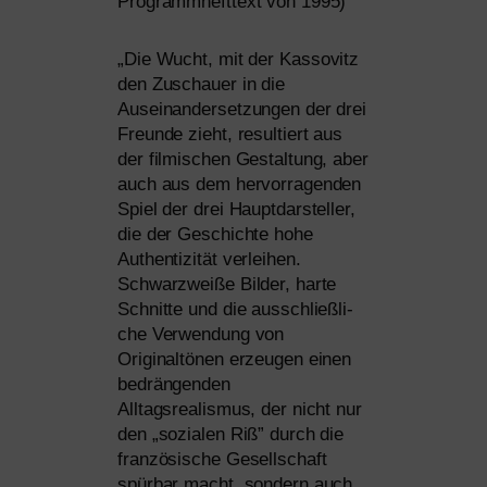
Programmhefttext von 1995)
„
Die Wucht, mit der Kassovitz
den Zuschauer in die
Auseinandersetzungen der drei
Freunde zieht, resul­tiert aus
der fil­mi­schen Gestaltung, aber
auch aus dem her­vor­ra­gen­den
Spiel der drei Hauptdarsteller,
die der Geschichte hohe
Authentizität ver­lei­hen.
Schwarzweiße Bilder, har­te
Schnitte und die aus­schließ­li­
che Verwendung von
Originaltönen erzeu­gen einen
bedrän­gen­den
Alltagsrealismus, der nicht nur
den „sozia­len Riß” durch die
fran­zö­si­sche Gesellschaft
spür­bar macht, son­dern auch