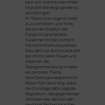
kann sich und ihre zwei Kinder
finan­zi­ell aller­dings gera­de so
durch­brin­gen.
Ihr Traum ist es, eige­ne Lieder
zu zu schrei­ben, und Texte,
die von der Situation der
Frauen im Land han­deln,
zusam­men mit der Dichterin
Gennet in Musik umzu­set­zen.
Dazu fährt sie durchs Land und
spricht mit vie­len Frauen und
Mädchen, die
Zwangsverheiratung ist dabei
ein zen­tra­les Thema.
Heidi Specogna beglei­tet ihre
Reisen fünf Jahre lang, wobei
die Grundlage dafür, sagt die
Regisseurin, das gegen­sei­ti­ge
Vertrauen war, das sich wäh­
rend ihrer Recherche auf­ge­