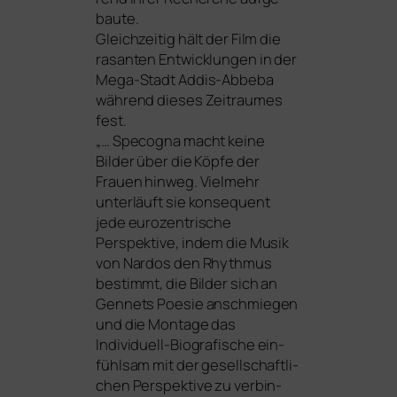
bau­te.
Gleichzeitig hält der Film die
rasan­ten Entwicklungen in der
Mega-Stadt Addis-Abbeba
wäh­rend die­ses Zeitraumes
fest.
„… Specogna macht kei­ne
Bilder über die Köpfe der
Frauen hin­weg. Vielmehr
unter­läuft sie kon­se­quent
jede euro­zen­tri­sche
Perspektive, indem die Musik
von Nardos den Rhythmus
bestimmt, die Bilder sich an
Gennets Poesie anschmie­gen
und die Montage das
Individuell-Biografische ein­
fühl­sam mit der gesell­schaft­li­
chen Perspektive zu ver­bin­