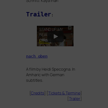
Schnitt: Kaya Inan
Trailer
:
STAND
UP
MY
BEAUTY
–
Offizieller Trailer
(
OV
/d)
nach oben
A film by
Heidi Specogna
. In
Amharic with German
subtitles.
[
Credits
] [
Tickets
&
Termine
]
[
Trailer
]