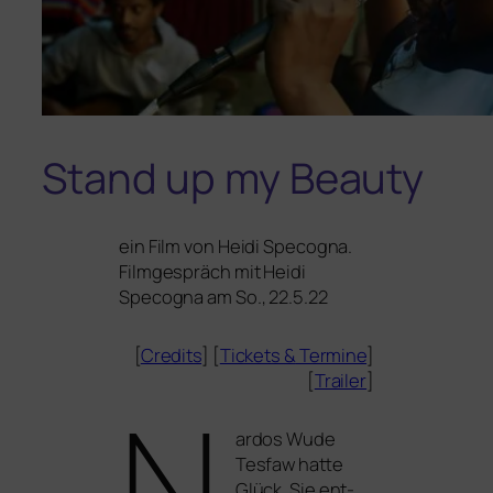
Stand up my Beauty
ein Film von
Heidi Specogna
.
Filmgespräch mit Heidi
Specogna am So., 22.5.22
[
Credits
] [
Tickets
&
Termine
]
[
Trailer
]
N
ardos Wude
Tesfaw hat­te
Glück. Sie ent­