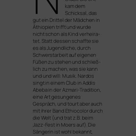
kam dem
Schicksal, das
gut ein Drittel der Mädchen in
Äthiopien trifft und wur­de
nicht schon als Kind ver­hei­ra­
tet. Statt des­sen schaff­te sie
es als Jugendliche, durch
Schwerstarbeit auf eige­nen
Füßen zu ste­hen und schließ­
lich zu machen, was sie kann
und und will: Musik. Nardos
singt in einem Club in Addis
Abeba in der Azmari-Tradition,
eine Art gesun­ge­nes
Gespräch, und tourt aber auch
mit ihrer Band Ethiocolor durch
die Welt (und trat z.B. beim
Jazz-Fest in Moers auf). Die
Sängerin ist wohl bekannt,