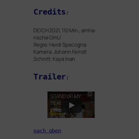
Credits
:
DE
/
CH
2021, 110 Min., amha­
risch
e
OmU
Regie: Heidi Specogna
Kamera: Johann Feindt
Schnitt: Kaya Inan
Trailer
:
STAND
UP
MY
BEAUTY
–
Offizieller Trailer
(
OV
/d)
nach oben