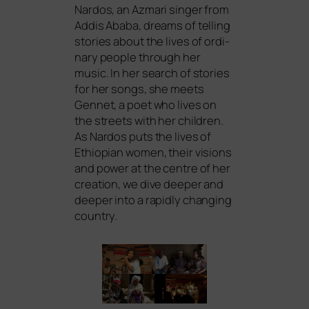
Nardos, an Azmari sin­ger from
Addis Ababa, dreams of tel­ling
sto­ries about the lives of ordi­
na­ry peo­p­le through her
music. In her search of sto­ries
for her songs, she meets
Gennet, a poet who lives on
the streets with her child­ren.
As Nardos puts the lives of
Ethiopian women, their visi­ons
and power at the cent­re of her
crea­ti­on, we dive deeper and
deeper into a rapidly chan­ging
country.