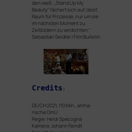
den weiß. „Stand Up My
Beauty“ fächert sich auf, lässt
Raum für Prozesse, nur um sie
im nächs­ten Moment zu
Zeitbildern zu ver­dich­ten.“
Sebastian Seidler | Film Bulletin
Credits
:
DE
/
CH
2021, 110 Min., amha­
risch
e
OmU
Regie: Heidi Specogna
Kamera: Johann Feindt