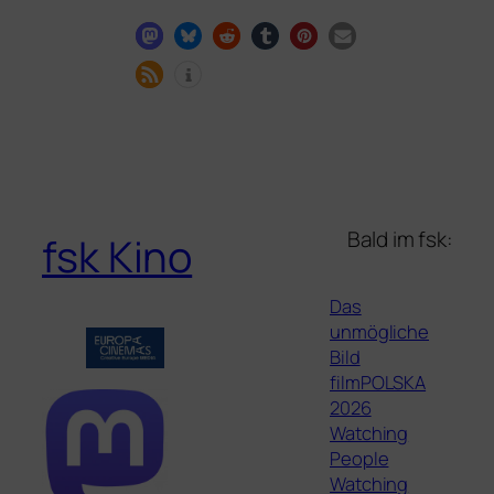
Bald im fsk:
fsk Kino
Das
unmögliche
Bild
filmPOLSKA
2026
Watching
People
Watching