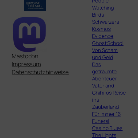
People
Watching
Birds
Schwarzers
Kosmos
Evidence
Ghost School
Von Scham
Mastodon
und Geld
Impressum
Das
geträumte
Datenschutzhinweise
Abenteuer
Vaterland
Chihiros Reise
ins
Zauberland
Für immer 16
Funeral
Casino Blues
The Lights,