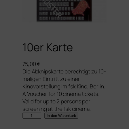
10er Karte
75,00
€
Die Abknipskarte berechtigt zu 10-
maligen Eintritt zu einer
Kinovorstellung im fsk Kino, Berlin.
A Voucher for 10 cinema tickets.
Valid for up to 2 persons per
screening at the fsk cinema.
1
In den Warenkorb
0