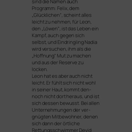
sind die Namen auch
Programm: Felix, dem
„Glücklichen“, scheint alles
leicht zu neh­men, für Leon,
den „Löwen“, ist das Leben ein
Kampf, auch gegen sich
selbst, und Eindringling Nadia
wird ver­su­chen, ihm als die
„Hoffnung“ Mut zu machen
und aus der Reserve zu
locken.
Leon hat es aber auch nicht
leicht. Er fühlt sich nicht wohl
in sei­ner Haut, kommt den­
noch nicht dort her­aus, und ist
sich des­sen bewusst. Bei allen
Unternehmungen der ver­
gnüg­ten Mitbewohner, denen
sich dann der ört­li­che
Rettungsschwimmer Devid