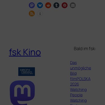
Bald im fsk:
fsk Kino
Das
unmögliche
Bild
filmPOLSKA
2026
Watching
People
Watching