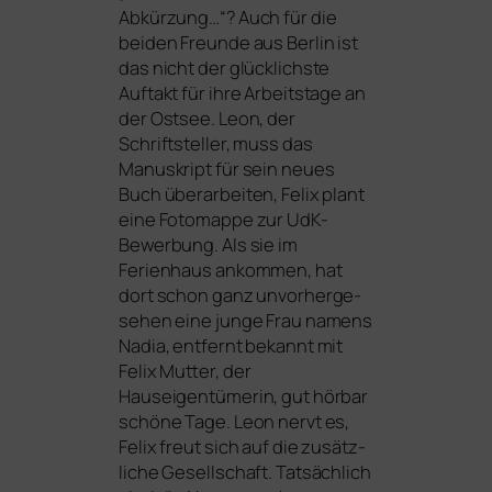
Abkürzung…“? Auch für die
bei­den Freunde aus Berlin ist
das nicht der glück­lichs­te
Auftakt für ihre Arbeitstage an
der Ostsee. Leon, der
Schriftsteller, muss das
Manuskript für sein neu­es
Buch über­ar­bei­ten, Felix plant
eine Fotomappe zur UdK-
Bewerbung. Als sie im
Ferienhaus ankom­men, hat
dort schon ganz unvor­her­ge­
se­hen eine jun­ge Frau namens
Nadia, ent­fernt bekannt mit
Felix Mutter, der
Hauseigentümerin, gut hör­bar
schö­ne Tage. Leon nervt es,
Felix freut sich auf die zusätz­
li­che Gesellschaft. Tatsächlich