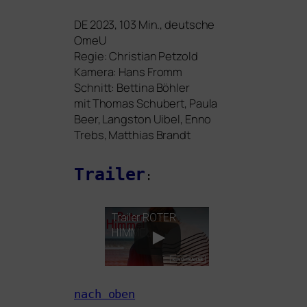
DE
2023, 103 Min., deut­sche
OmeU
Regie: Christian Petzold
Kamera: Hans Fromm
Schnitt: Bettina Böhler
mit Thomas Schubert, Paula
Beer, Langston Uibel, Enno
Trebs, Matthias Brandt
Trailer
:
Trailer
ROTER
HIMMEL
nach oben