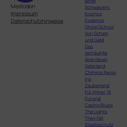
Birds
Mastodon
Schwarzers
Impressum
Kosmos
Evidence
Datenschutzhinweise
Ghost School
Von Scham
und Geld
Das
geträumte
Abenteuer
Vaterland
Chihiros Reise
ins
Zauberland
Für immer 16
Funeral
Casino Blues
The Lights,
They Fall
Staatsschutz