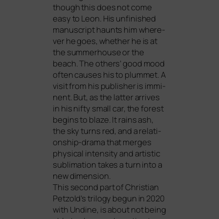
though this does not come
easy to Leon. His unfi­nis­hed
manu­script haunts him whe­re­
ver he goes, whe­ther he is at
the sum­mer­house or the
beach. The others’ good mood
often cau­ses his to plum­met. A
visit from his publisher is immi­
nent. But, as the lat­ter arri­ves
in his nif­ty small car, the forest
beg­ins to bla­ze. It rains ash,
the sky turns red, and a rela­ti­
onship-dra­ma that mer­ges
phy­si­cal inten­si­ty and artis­tic
sub­li­ma­ti­on takes a turn into a
new dimen­si­on.
This second part of Christian
Petzold’s tri­lo­gy begun in 2020
with
Undine
, is about not being