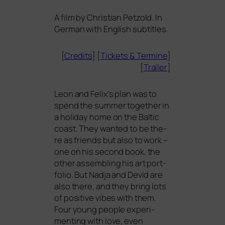
A film by Christian Petzold. In
German with English subtitles.
[
Credits
] [
Tickets
&
Termine
]
[
Trailer
]
Leon and Felix’s plan was to
spend the sum­mer tog­e­ther in
a holi­day home on the Baltic
coast. They wan­ted to be the­
re as fri­ends but also to work –
one on his second book, the
other assembling his art port­
fo­lio. But Nadja and Devid are
also the­re, and they bring lots
of posi­ti­ve vibes with them.
Four young peo­p­le expe­ri­
men­ting with love, even