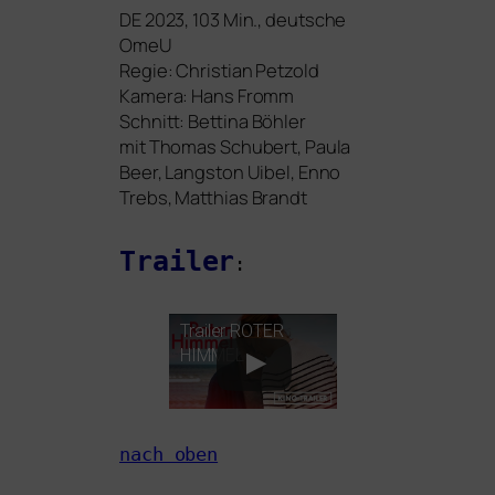
DE
2023, 103 Min., deut­sche
OmeU
Regie: Christian Petzold
Kamera: Hans Fromm
Schnitt: Bettina Böhler
mit Thomas Schubert, Paula
Beer, Langston Uibel, Enno
Trebs, Matthias Brandt
Trailer
:
Trailer
ROTER
HIMMEL
nach oben