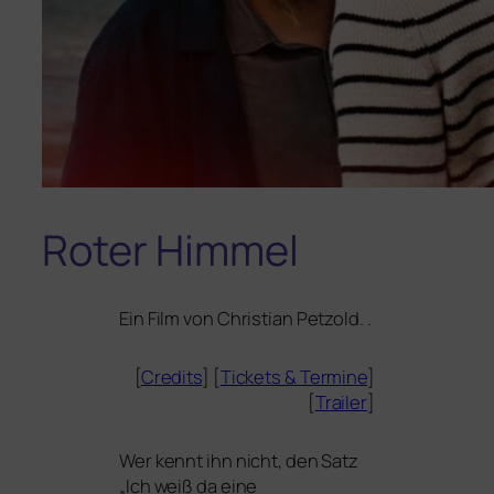
Roter Himmel
Ein Film von Christian Petzold. .
[
Credits
] [
Tickets
&
Termine
]
[
Trailer
]
Wer kennt ihn nicht, den Satz
„Ich weiß da eine