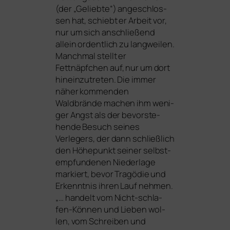
(der „Geliebte“) ange­schlos­
sen hat, schiebt er Arbeit vor,
nur um sich anschlie­ßend
allein ordent­lich zu lang­wei­len.
Manchmal stellt er
Fettnäpfchen auf, nur um dort
hin­ein­zu­tre­ten. Die immer
näher kom­men­den
Waldbrände machen ihm weni­
ger Angst als der bevor­ste­
hen­de Besuch sei­nes
Verlegers, der dann schließ­lich
den Höhepunkt sei­ner selbst­
emp­fun­de­nen Niederlage
mar­kiert, bevor Tragödie und
Erkenntnis ihren Lauf neh­men.
„… han­delt vom Nicht-schla­
fen-Können und Lieben wol­
len, vom Schreiben und