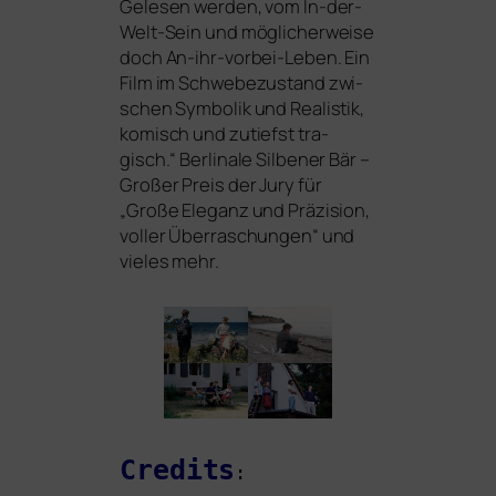
Gelesen wer­den, vom In-der-
Welt-Sein und mög­li­cher­wei­se
doch An-ihr-vor­bei-Leben. Ein
Film im Schwebezustand zwi­
schen Symbolik und Realistik,
komisch und zutiefst tra­
gisch.“ Berlinale Silbener Bär –
Großer Preis der Jury für
„Große Eleganz und Präzision,
vol­ler Überraschungen“ und
vie­les mehr.
Credits
: