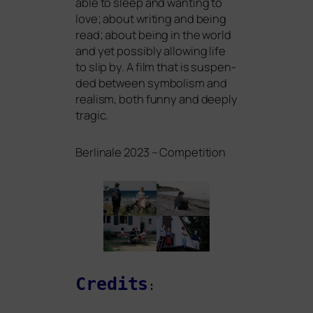
able to sleep and wan­ting to
love; about wri­ting and being
read; about being in the world
and yet pos­si­bly allo­wing life
to slip by. A film that is sus­pen­
ded bet­ween sym­bo­lism and
rea­lism, both fun­ny and deep­ly
tragic.
Berlinale 2023 – Competition
Credits
: