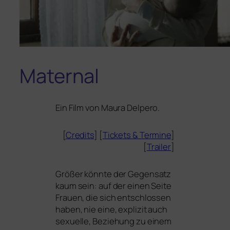
Maternal
Ein Film von Maura Delpero.
[
Credits
] [
Tickets
&
Termine
]
[
Trailer
]
Größer könn­te der Gegensatz
kaum sein: auf der einen Seite
Frauen, die sich ent­schlos­sen
haben, nie eine, expli­zit auch
sexu­el­le, Beziehung zu einem