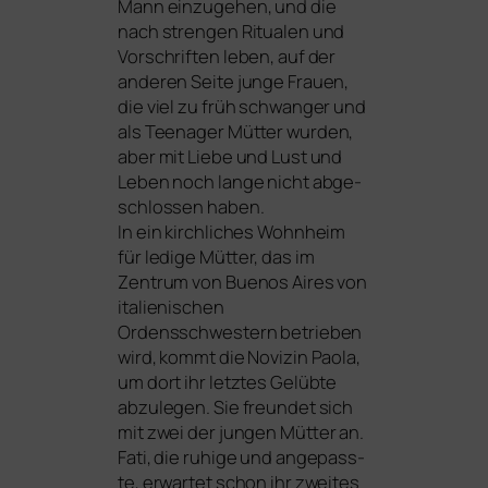
Mann ein­zu­ge­hen, und die
nach stren­gen Ritualen und
Vorschriften leben, auf der
ande­ren Seite jun­ge Frauen,
die viel zu früh schwan­ger und
als Teenager Mütter wur­den,
aber mit Liebe und Lust und
Leben noch lan­ge nicht abge­
schlos­sen haben.
In ein kirch­li­ches Wohnheim
für ledi­ge Mütter, das im
Zentrum von Buenos Aires von
ita­lie­ni­schen
Ordensschwestern betrie­ben
wird, kommt die Novizin Paola,
um dort ihr letz­tes Gelübte
abzu­le­gen. Sie freun­det sich
mit zwei der jun­gen Mütter an.
Fati, die ruhi­ge und ange­pass­
te, erwar­tet schon ihr zwei­tes