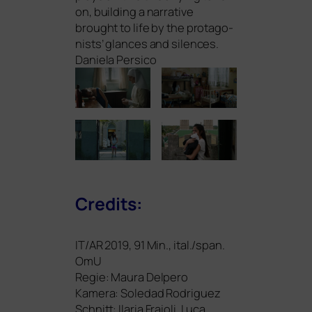
on, buil­ding a nar­ra­ti­ve
brought to life by the prot­ago­
nists’ glan­ces and silen­ces.
Daniela Persico
Credits:
IT
/
AR
2019, 91 Min., ital./span.
OmU
Regie: Maura Delpero
Kamera: Soledad Rodriguez
Schnitt: Ilaria Fraioli, Luca