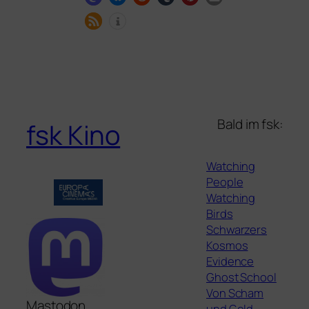
Bald im fsk:
fsk Kino
Watching
People
Watching
Birds
Schwarzers
Kosmos
Evidence
Ghost School
Von Scham
Mastodon
und Geld