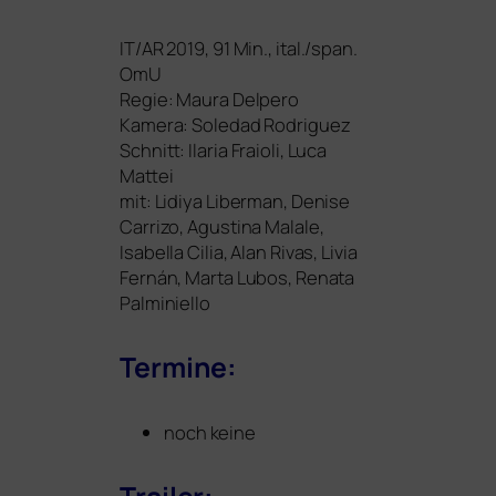
IT
/
AR
2019, 91 Min., ital./span.
OmU
Regie: Maura Delpero
Kamera: Soledad Rodriguez
Schnitt: Ilaria Fraioli, Luca
Mattei
mit: Lidiya Liberman, Denise
Carrizo, Agustina Malale,
Isabella Cilia, Alan Rivas, Livia
Fernán, Marta Lubos, Renata
Palminiello
Termine:
noch keine