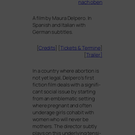
nach oben
A film by Maura Delpero. In
Spanish and Italian with
German subtitles.
[
Credits
] [
Tickets
&
Termine
]
[
Trailer]
In a coun­try whe­re abor­ti­on is
not yet legal, Delpero’s first
fic­tion film deals with a signi­fi­
cant social issue by start­ing
from an emble­ma­tic set­ting
whe­re pregnant and often
underage girls coha­bit with
women who will never be
mothers. The direc­tor subt­ly
plays on this under­ly­ing ten­si­