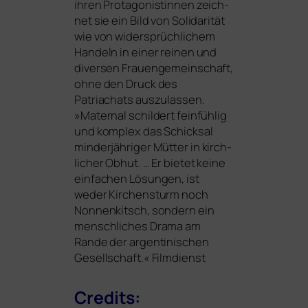
ihren Protagonistinnen zeich­
net sie ein Bild von Solidarität
wie von wider­sprüch­li­chem
Handeln in einer rei­nen und
diver­sen Frauengemeinschaft,
ohne den Druck des
Patriachats aus­zu­las­sen.
»Maternal schil­dert fein­füh­lig
und kom­plex das Schicksal
min­der­jäh­ri­ger Mütter in kirch­
li­cher Obhut. … Er bie­tet kei­ne
ein­fa­chen Lösungen, ist
weder Kirchensturm noch
Nonnenkitsch, son­dern ein
mensch­li­ches Drama am
Rande der argen­ti­ni­schen
Gesellschaft.« Filmdienst
Credits: