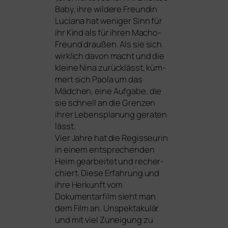
Baby, ihre wil­de­re Freundin
Luciana hat weni­ger Sinn für
ihr Kind als für ihren Macho-
Freund drau­ßen. Als sie sich
wirk­lich davon macht und die
klei­ne Nina zurück­lässt, küm­
mert sich Paola um das
Mädchen, eine Aufgabe, die
sie schnell an die Grenzen
ihrer Lebensplanung gera­ten
lässt.
Vier Jahre hat die Regisseurin
in einem ent­spre­chen­den
Heim gear­bei­tet und recher­
chiert. Diese Erfahrung und
ihre Herkunft vom
Dokumentarfilm sieht man
dem Film an. Unspektakulär
und mit viel Zuneigung zu