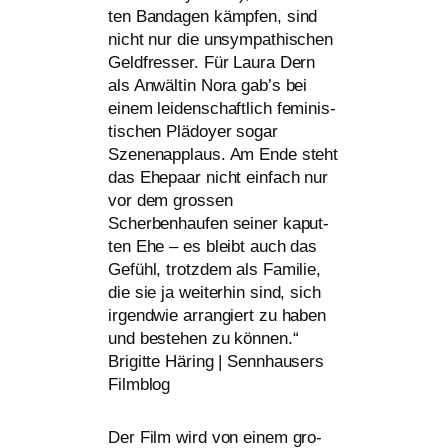
ten Bandagen kämp­fen, sind
nicht nur die unsym­pa­thi­schen
Geldfresser. Für Laura Dern
als Anwältin Nora gab’s bei
einem lei­den­schaft­lich femi­nis­
ti­schen Plädoyer sogar
Szenenapplaus. Am Ende steht
das Ehepaar nicht ein­fach nur
vor dem gros­sen
Scherbenhaufen sei­ner kaput­
ten Ehe – es bleibt auch das
Gefühl, trotz­dem als Familie,
die sie ja wei­ter­hin sind, sich
irgend­wie arran­giert zu haben
und bestehen zu kön­nen.“
Brigitte Häring | Sennhausers
Filmblog
Der Film wird von einem gro­