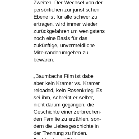
Zweiten. Der Wechsel von der
per­sön­li­chen zur juris­ti­schen
Ebene ist für alle schwer zu
ertra­gen, wird immer wie­der
zurück­ge­fah­ren um wenigs­tens
noch eine Basis für das
zukünf­ti­ge, unver­meid­li­che
Miteinanderumgehen zu
bewaren.
„
Baumbachs Film ist dabei
aber kein Kramer vs. Kramer
rel­oa­ded, kein Rosenkrieg. Es
sei ihm, schreibt er sel­ber,
nicht dar­um gegan­gen, die
Geschichte einer zer­bre­chen­
den Familie zu erzäh­len, son­
dern die Liebesgeschichte in
der Trennung zu fin­den.