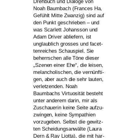
Drehbuch und Dialoge von
Noah Baumbach (Frances Ha,
Gefühlt Mitte Zwanzig) sind auf
den Punkt geschrie­ben – und
was Scarlett Johansson und
Adam Driver ablie­fern, ist
unglaub­lich gros­ses und facet­
ten­rei­ches Schauspiel. Sie
beherr­schen alle Töne die­ser
„Szenen einer Ehe“, die lei­sen,
melan­cho­li­schen, die ver­nünf­ti­
gen, aber auch die sehr lau­ten,
ver­let­zen­den. Noah
Baumbachs Virtuosität besteht
unter ande­rem dar­in, mir als
Zuschauerin kei­ne Seite auf­zu­
zwin­gen, kei­ne Sympathien
vor­zu­ge­ben. Selbst die gewitz­
ten Scheidungsanwälte (Laura
Dern
&
Ray Liotta), die mit har­