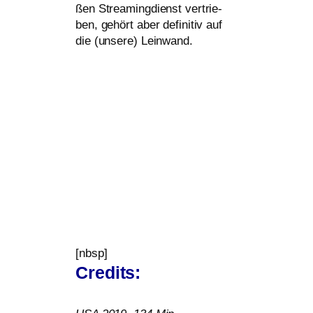
ßen Streamingdienst ver­trie­
ben, gehört aber defi­ni­tiv auf
die (unse­re) Leinwand.
[nbsp]
Credits: