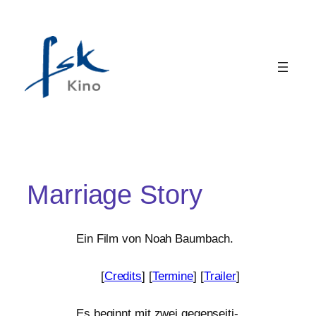
Marriage Story
Ein Film von Noah Baumbach.
[
Credits
] [
Termine
] [
Trailer
]
Es beginnt mit zwei gegen­sei­ti­