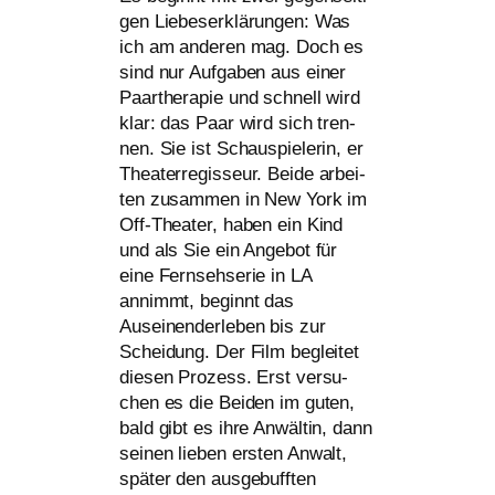
gen Liebeserklärungen: Was
ich am ande­ren mag. Doch es
sind nur Aufgaben aus einer
Paartherapie und schnell wird
klar: das Paar wird sich tren­
nen. Sie ist Schauspielerin, er
Theaterregisseur. Beide arbei­
ten zusam­men in New York im
Off-Theater, haben ein Kind
und als Sie ein Angebot für
eine Fernsehserie in
LA
annimmt, beginnt das
Auseinenderleben bis zur
Scheidung. Der Film beglei­tet
die­sen Prozess. Erst ver­su­
chen es die Beiden im guten,
bald gibt es ihre Anwältin, dann
sei­nen lie­ben ers­ten Anwalt,
spä­ter den aus­ge­buff­ten