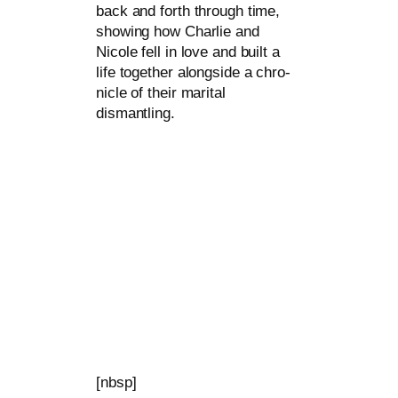
back and forth through time,
show­ing how Charlie and
Nicole fell in love and built a
life tog­e­ther along­side a chro­
nic­le of their marital
dismantling.
[nbsp]