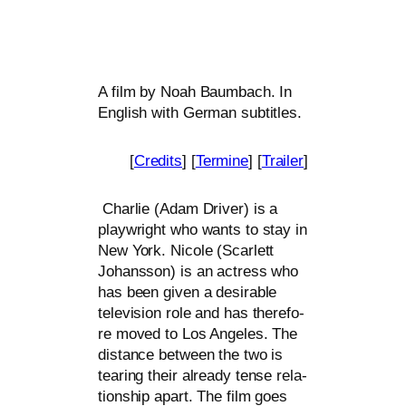
A film by Noah Baumbach. In
English with German subtitles.
[
Credits
] [
Termine
] [
Trailer
]
Charlie (Adam Driver) is a
play­w­right who wants to stay in
New York. Nicole (Scarlett
Johansson) is an actress who
has been given a desi­ra­ble
tele­vi­si­on role and has the­r­e­fo­
re moved to Los Angeles. The
distance bet­ween the two is
tearing their alre­a­dy ten­se rela­
ti­onship apart. The film goes