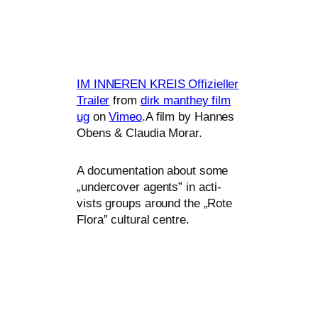
IM
INNEREN
KREIS
Offizieller
Trailer
from
dirk man­they film
ug
on
Vimeo
.A film by Hannes
Obens
&
Claudia Morar.
A docu­men­ta­ti­on about some
„under­co­ver agents” in acti­
vists groups around the „Rote
Flora” cul­tu­ral centre.