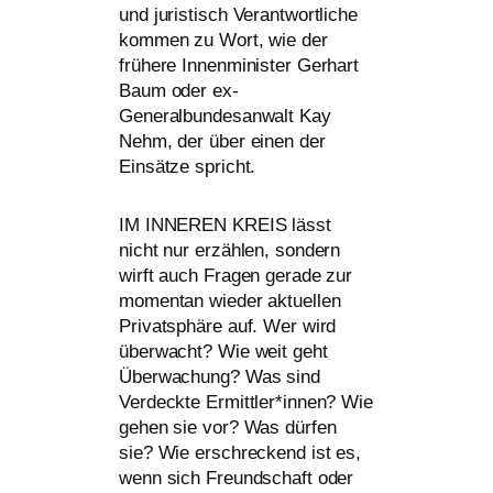
und juris­tisch Verantwortliche
kom­men zu Wort, wie der
frühere Innenminister Gerhart
Baum oder ex-
Generalbundesanwalt Kay
Nehm, der über einen der
Einsätze spricht.
IM
INNEREN
KREIS
lässt
nicht nur erzäh­len, son­dern
wirft auch Fragen gera­de zur
momen­tan wie­der aktu­el­len
Privatsphäre auf. Wer wird
überwacht? Wie weit geht
Überwachung? Was sind
Verdeckte Ermittler*innen? Wie
gehen sie vor? Was dür­fen
sie? Wie erschre­ckend ist es,
wenn sich Freundschaft oder