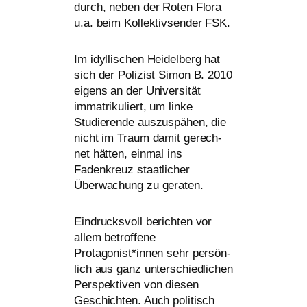
durch, neben der Roten Flora
u.a. beim Kollektivsender
FSK
.
Im idyl­li­schen Heidelberg hat
sich der Polizist Simon B. 2010
eigens an der Universität
imma­tri­ku­liert, um lin­ke
Studierende aus­zu­spä­hen, die
nicht im Traum damit gerech­
net hät­ten, ein­mal ins
Fadenkreuz staat­li­cher
Überwachung zu geraten.
Eindrucksvoll berich­ten vor
allem betrof­fe­ne
Protagonist*innen sehr per­sön­
lich aus ganz unter­schied­li­chen
Perspektiven von die­sen
Geschichten. Auch poli­tisch