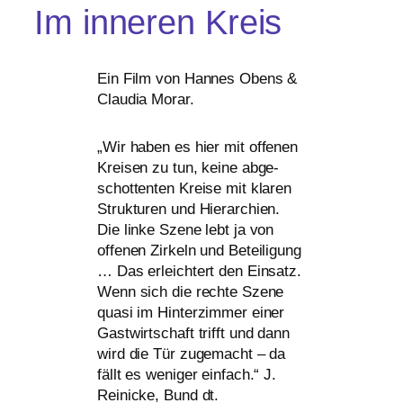
Im inneren Kreis
Ein Film von Hannes Obens
&
Claudia Morar.
„
Wir haben es hier mit offe­nen
Kreisen zu tun, kei­ne abge­
schot­ten­ten Kreise mit kla­ren
Strukturen und Hierarchien.
Die lin­ke Szene lebt ja von
offe­nen Zirkeln und Beteiligung
… Das erleich­tert den Einsatz.
Wenn sich die rech­te Szene
qua­si im Hinterzimmer einer
Gastwirtschaft trifft und dann
wird die Tür zuge­macht – da
fällt es weni­ger ein­fach.“ J.
Reinicke, Bund dt.