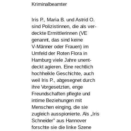
Kriminalbeamter
Iris P., Maria B. und Astrid O.
sind Polizistinnen, die als ver­
deck­te Ermittlerinnen (
VE
genannt, das sind kei­ne
V‑Männer oder Frauen) im
Umfeld der Roten Flora in
Hamburg vie­le Jahre unent­
deckt agie­ren. Eine recht­lich
hoch­heik­le Geschichte, auch
weil Iris P., abge­seg­net durch
ihre Vorgesetzten, enge
Freundschaften pfleg­te und
inti­me Beziehungen mit
Menschen ein­ging, die sie
zugleich aus­spio­nier­te. Als „Iris
Schneider” aus Hannover
forsch­te sie die lin­ke Szene