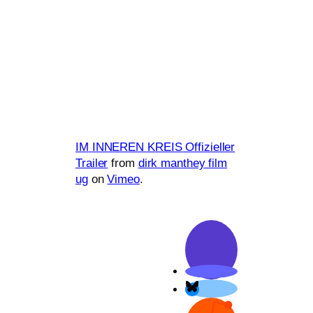
IM
INNEREN
KREIS
Offizieller
Trailer
from
dirk man­they film
ug
on
Vimeo
.