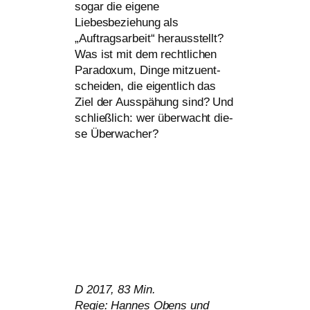
sogar die eige­ne
Liebesbeziehung als
„Auftragsarbeit“ her­aus­stellt?
Was ist mit dem recht­li­chen
Paradoxum, Dinge mit­zu­ent­
schei­den, die eigent­lich das
Ziel der Ausspähung sind? Und
schließ­lich: wer überwacht die­
se Überwacher?
D 2017, 83 Min.
Regie: Hannes Obens und