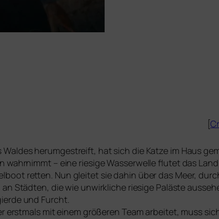
[
Cr
aldes her­um­ge­streift, hat sich die Katze im Haus gemüt
n wahr­nimmt – eine rie­si­ge Wasserwelle flu­tet das La
elboot ret­ten. Nun glei­tet sie dahin über das Meer, dur
an Städten, die wie unwirk­li­che rie­si­ge Paläste aus­se
ierde und Furcht.
r erst­mals mit einem grö­ße­ren Team arbei­tet, muss sich