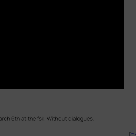
March 6th at the fsk. Without dialogues.
[
Cr