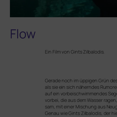
Flow
Ein Film von Gints Zilbalodis.
Gerade noch im üppi­gen Grün des W
als sie ein sich nähern­des Rumore
auf ein vor­bei­schwim­men­des Seg
vor­bei, die aus dem Wasser ragen, 
sam, mit einer Mischung aus Neug
Genau wie Gints Zilbalodis, der hie