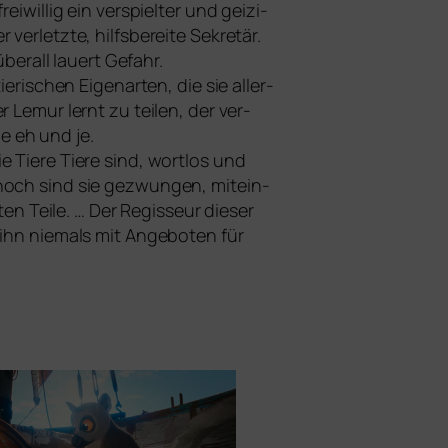
­wil­lig ein ver­spiel­ter und gei­zi­
­letz­te, hilfs­be­rei­te Sekretär.
r­all lau­ert Gefahr.
ie­ri­schen Eigenarten, die sie aller­
er Lemur lernt zu tei­len, der ver­
e eh und je.
e Tiere Tiere sind, wort­los und
nnoch sind sie gezwun­gen, mit­ein­
en Teile. … Der Regisseur die­ser
d ihn nie­mals mit Angeboten für