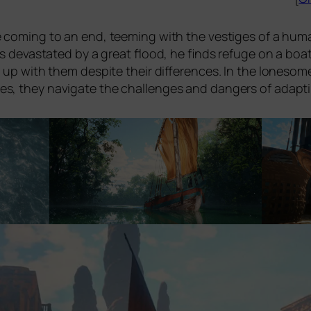
oming to an end, tee­ming with the ves­ti­ges of a human 
s devas­ta­ted by a gre­at flood, he finds refu­ge on a boat
p with them despi­te their dif­fe­ren­ces. In the lone­so­me
es, they navi­ga­te the chal­lenges and dan­gers of adap­t