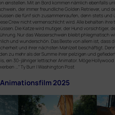
on ein­stel­len. Mit an Bord kom­men näm­lich eben­falls unfrei
chwein, der immer freund­li­che Golden Retriever, und der ver
sen die fünf sich zusam­men­rau­fen, denn stets und übe
ie­se Crew nicht ver­mensch­licht wird. Alle behal­ten ihre t
üs­sen. Die Katze wird muti­ger, der Hund vor­sich­ti­ger, d
Führung. Nur das Wasserschwein bleibt phleg­ma­tisch wi
h­lich und wun­der­schön. Das Beste von allem ist, dass di
 Sicherheit und ihrer nächs­ten Mahlzeit beschäf­tigt. De
den zu mehr als der Summe ihrer pel­zi­gen und gefie­der­t
is, ein 30-jäh­ri­ger let­ti­scher Animator. Möge Hollywoo
r­ben …“ Ty Burr | Washington Post
n Animationsfilm 2025