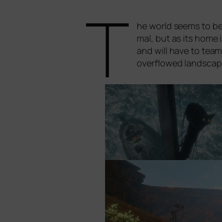
T
he world seems to be c
mal, but as its home i
and will have to team u
over­flowed land­scap