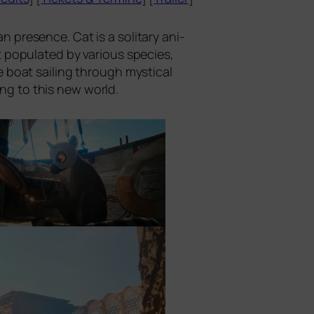
pre­sence. Cat is a soli­ta­ry ani­
 popu­la­ted by various spe­ci­es,
 boat sai­ling through mys­ti­cal
ing to this new world.