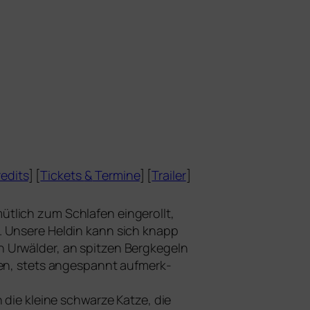
edits
] [
Tickets
&
Termine
] [
Trailer
]
­lich zum Schlafen ein­ge­rollt,
nd. Unsere Heldin kann sich knapp
ch Urwälder, an spit­zen Bergkegeln
­hen, stets ange­spannt auf­merk­
 die klei­ne schwar­ze Katze, die