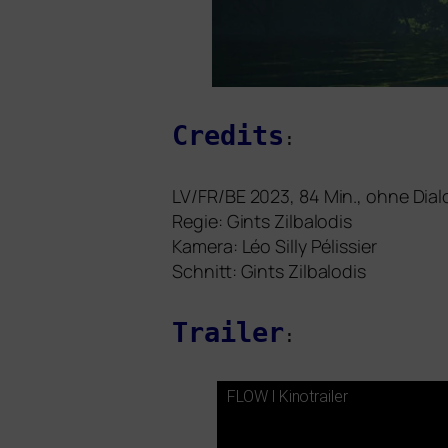
Credits
:
LV
/
FR
/
BE
2023, 84 Min., ohne Dial
Regie: Gints Zilbalodis
Kamera: Léo Silly Pélissier
Schnitt:
Gints Zilbalodis
Trailer
:
FLOW
l Kinotrailer