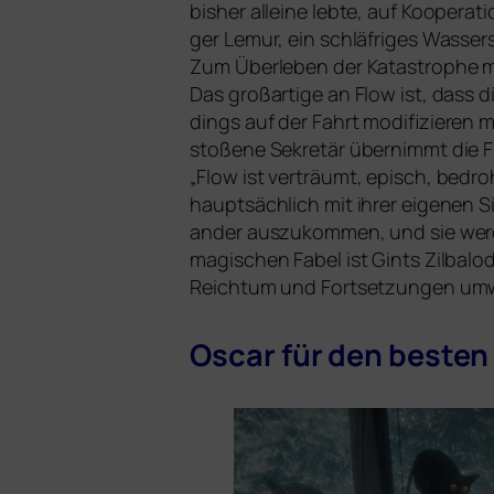
bis­her allei­ne leb­te, auf Kooperati
ger Lemur, ein schläf­ri­ges Wassers
Zum Überleben der Katastrophe müs­
Das groß­ar­ti­ge an Flow ist, dass d
dings auf der Fahrt modi­fi­zie­ren m
sto­ße­ne Sekretär über­nimmt die 
„
Flow
ist ver­träumt, episch, bedro
haupt­säch­lich mit ihrer eige­nen
an­der aus­zu­kom­men, und sie wer­
magi­schen Fabel ist Gints Zilbalod
Reichtum und Fortsetzungen umwe
Oscar
für den bes­te