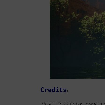
Credits
:
LV
/
FR
/
BE
2023, 84 Min., ohne Dial