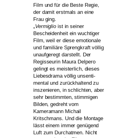
Film und für die Beste Regie,
der damit erst­mals an eine
Frau ging.
„
Vermiglio
ist in sei­ner
Bescheidenheit ein wuch­ti­ger
Film, weil er die­se emo­tio­na­le
und fami­liä­re Sprengkraft völ­lig
unauf­ge­regt dar­stellt. Der
Regisseurin Maura Delpero
gelingt es meis­ter­lich, die­ses
Liebesdrama völ­lig unsen­ti­
men­tal und zurück­hal­tend zu
insze­nie­ren, in schlich­ten, aber
sehr bestimm­ten, stim­mi­gen
Bilden, gedreht vom
Kameramann Michail
Kritschmans. Und die Montage
lässt einem immer genü­gend
Luft zum Durchatmen. Nicht