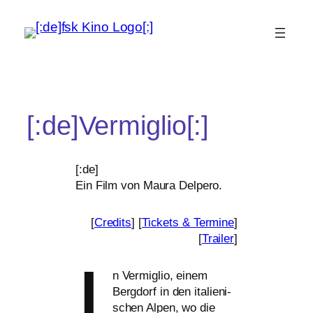
[:de]Vermiglio[:]
[:de]
Ein Film von Maura Delpero.
[
Credits
] [
Tickets
&
Termine
]
[
Trailer
]
I
n Vermiglio, einem
Bergdorf in den ita­lie­ni­
schen Alpen, wo die