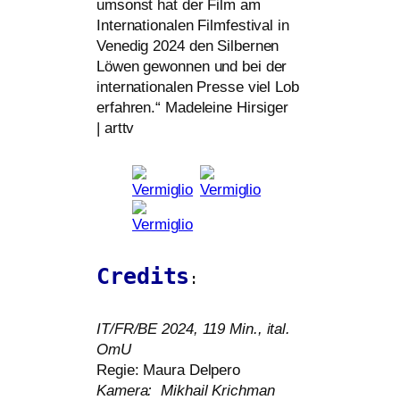
umsonst hat der Film am
Internationalen Filmfestival in
Venedig 2024 den Silbernen
Löwen gewon­nen und bei der
inter­na­tio­na­len Presse viel Lob
erfah­ren.“ Madeleine Hirsiger
| arttv
Credits
:
IT
/
FR
/
BE
2024, 119 Min., ital.
OmU
Regie: Maura Delpero
Kamera: Mikhail Krichman