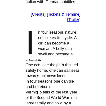
Italian with German subtitles.
[
Credits
] [
Tickets
&
Termine
]
[
Trailer
]
I
n four sea­sons natu­re
com­ple­tes its cycle. A
girl can beco­me a
woman. A bel­ly can
swell and beco­me a
crea­tu­re.
One can lose the path that led
safe­ly home, one can sail seas
towards unknown lands.
In four sea­sons one can die
and be reborn.
Vermiglio tells of the last year
of the Second World War in a
lar­ge fami­ly and how, by a