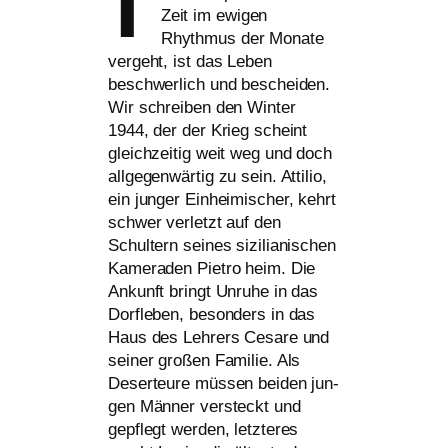
Zeit im ewi­gen
Rhythmus der Monate
ver­geht, ist das Leben
beschwer­lich und beschei­den.
Wir schrei­ben den Winter
1944, der der Krieg scheint
gleich­zei­tig weit weg und doch
all­ge­gen­wär­tig zu sein. Attilio,
ein jun­ger Einheimischer, kehrt
schwer ver­letzt auf den
Schultern sei­nes sizi­lia­ni­schen
Kameraden Pietro heim. Die
Ankunft bringt Unruhe in das
Dorfleben, beson­ders in das
Haus des Lehrers Cesare und
sei­ner gro­ßen Familie. Als
Deserteure müs­sen bei­den jun­
gen Männer ver­steckt und
gepflegt wer­den, letz­te­res