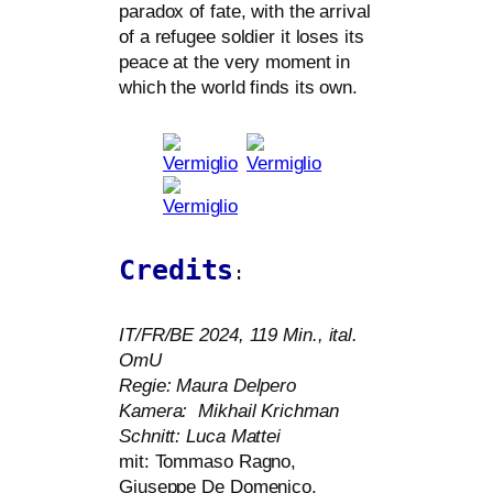
para­dox of fate, with the arri­val
of a refu­gee sol­dier it loses its
peace at the very moment in
which the world finds its own.
Credits
:
IT
/
FR
/
BE
2024, 119 Min., ital.
OmU
Regie: Maura Delpero
Kamera: Mikhail Krichman
Schnitt: Luca Mattei
mit: Tommaso Ragno,
Giuseppe De Domenico,