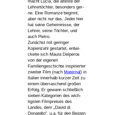
macht Lucia, die ältes­te der
Lehrertöchter, beson­ders ger­
ne. Eine Romanze beginnt,
aber nicht nur das. Jeder hier
hat sei­ne Geheimnisse, der
Lehrer, sei­ne Töchter, und
auch Pietro.
Zunächst mit gerin­ger
Kopienzahl gestar­tet, ent­wi­
ckel­te sich Maura Delperos
von der eige­nen
Familiengeschichte inspi­rier­ter
zwei­ter Film (nach
Maternal
) in
Italien inner­halb kur­zer Zeit zu
einem über­ra­schend gro­ßen
Erfolg. Er gewann schließ­lich
sie­ben Kategorien des wich­
tigs­ten Filmpreises des
Landes, dem „David di
Donatello“, u.a. für den Besten