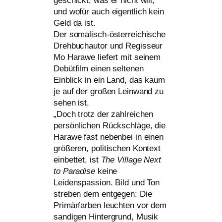
geschickt, was er nicht will,
und wofür auch eigent­lich kein
Geld da ist.
Der soma­lisch-öster­rei­chi­sche
Drehbuchautor und Regisseur
Mo Harawe lie­fert mit sei­nem
Debütfilm einen sel­te­nen
Einblick in ein Land, das kaum
je auf der gro­ßen Leinwand zu
sehen ist.
„Doch trotz der zahl­rei­chen
per­sön­li­chen Rückschläge, die
Harawe fast neben­bei in einen
grö­ße­ren, poli­ti­schen Kontext
ein­bet­tet, ist
The Village Next
to Paradise
kei­ne
Leidenspassion. Bild und Ton
stre­ben dem ent­ge­gen: Die
Primärfarben leuch­ten vor dem
san­di­gen Hintergrund, Musik