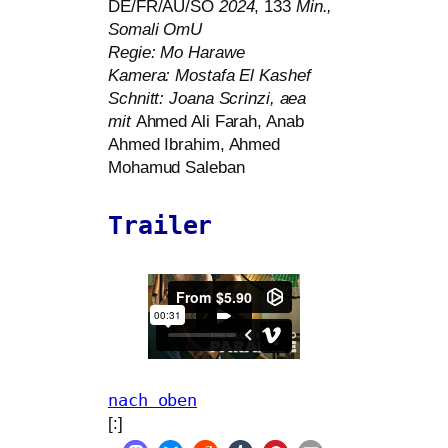
DE
/
FR
/
AU
/
SO
2024
, 133
Min.,
Somali OmU
Regie: Mo Harawe
Kamera: Mostafa El Kashef
Schnitt: Joana Scrinzi, aea
mit
Ahmed Ali Farah, Anab
Ahmed Ibrahim, Ahmed
Mohamud Saleban
Trailer
nach oben
[:]