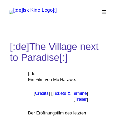
[:de]The Village next
to Paradise[:]
[:de]
Ein Film von Mo Harawe.
[
Credits
] [
Tickets
&
Termine
]
[
Trailer
]
Der Eröffnungsfilm des letz­ten