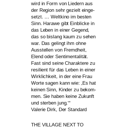
wird in Form von Liedern aus
der Region sehr gezielt ein­ge­
setzt. … Weltkino im bes­ten
Sinn. Harawe gibt Einblicke in
das Leben in einer Gegend,
das so bis­lang kaum zu sehen
war. Das gelingt ihm ohne
Ausstellen von Fremdheit,
Elend oder Sentimentalität.
Fast sind sei­ne Charaktere zu
resi­li­ent für das Leben in einer
Wirklichkeit, in der eine Frau
Worte sagen kann wie: ‚Es hat
kei­nen Sinn, Kinder zu bekom­
men. Sie haben kei­ne Zukunft
und ster­ben jung.‘“
Valerie Dirk, Der Standard
​THE
VILLAGE
NEXT
TO