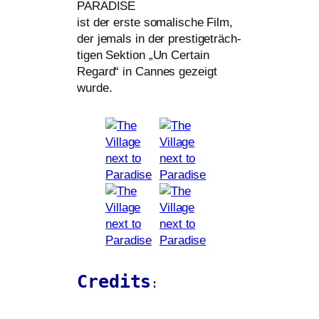
PARADISE
ist der ers­te soma­li­sche Film,
der jemals in der pres­ti­ge­träch­
ti­gen Sektion „Un Certain
Regard“ in Cannes gezeigt
wurde.
Credits
: