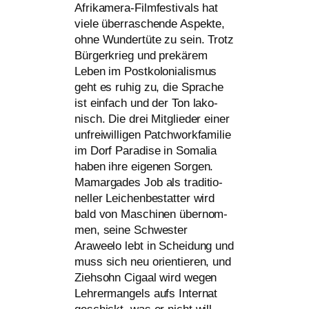
Afrikamera-Filmfestivals hat
vie­le über­ra­schen­de Aspekte,
ohne Wundertüte zu sein. Trotz
Bürgerkrieg und pre­kä­rem
Leben im Postkolonialismus
geht es ruhig zu, die Sprache
ist ein­fach und der Ton lako­
nisch. Die drei Mitglieder einer
unfrei­wil­li­gen Patchworkfamilie
im Dorf Paradise in Somalia
haben ihre eige­nen Sorgen.
Mamargades Job als tra­di­tio­
nel­ler Leichenbestatter wird
bald von Maschinen über­nom­
men, sei­ne Schwester
Araweelo lebt in Scheidung und
muss sich neu ori­en­tie­ren, und
Ziehsohn Cigaal wird wegen
Lehrermangels aufs Internat