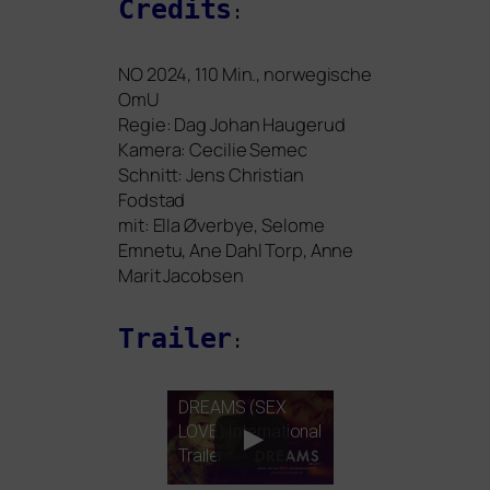
Credits
:
NO
2024, 110 Min., nor­we­gi­sche
OmU
Regie: Dag Johan Haugerud
Kamera: Cecilie Semec
Schnitt: Jens Christian
Fodstad
mit: Ella Øverbye, Selome
Emnetu, Ane Dahl Torp, Anne
Marit Jacobsen
Trailer
:
DREAMS
(
SEX
LOVE
) International
Trailer