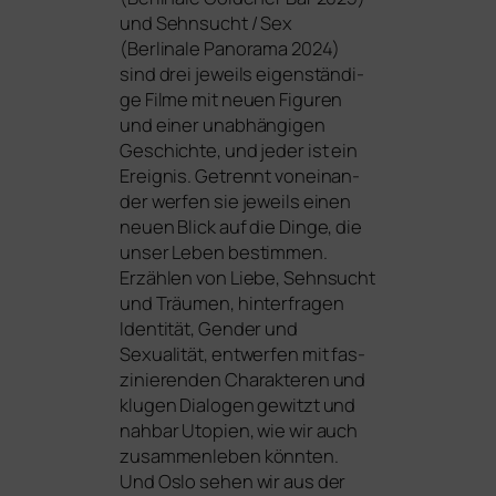
und
Sehnsucht / Sex
(Berlinale Panorama 2024)
sind drei jeweils eigen­stän­di­
ge Filme mit neu­en Figuren
und einer unab­hän­gi­gen
Geschichte, und jeder ist ein
Ereignis. Getrennt von­ein­an­
der wer­fen sie jeweils einen
neu­en Blick auf die Dinge, die
unser Leben bestim­men.
Erzählen von Liebe, Sehnsucht
und Träumen, hin­ter­fra­gen
Identität, Gender und
Sexualität, ent­wer­fen mit fas­
zi­nie­ren­den Charakteren und
klu­gen Dialogen gewitzt und
nah­bar Utopien, wie wir auch
zusam­men­le­ben könn­ten.
Und Oslo sehen wir aus der