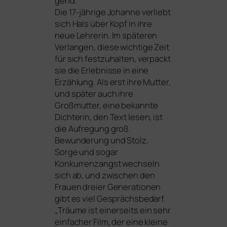
gend.
Die 17-jäh­ri­ge Johanne ver­liebt
sich Hals über Kopf in ihre
neue Lehrerin. Im spä­te­ren
Verlangen, die­se wich­ti­ge Zeit
für sich fest­zu­hal­ten, ver­packt
sie die Erlebnisse in eine
Erzählung. Als erst ihre Mutter,
und spä­ter auch ihre
Großmutter, eine bekann­te
Dichterin, den Text lesen, ist
die Aufregung groß.
Bewunderung und Stolz,
Sorge und sogar
Konkurrenzangst wech­seln
sich ab, und zwi­schen den
Frauen drei­er Generationen
gibt es viel Gesprächsbedarf.
„
Träume
ist einer­seits ein sehr
ein­fa­cher Film, der eine klei­ne