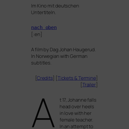
Im Kino mit deut­schen
Untertiteln.
nach oben
[:en]
A film by Dag Johan Haugerud.
In Norwegian with German
subtitles.
[
Credits
] [
Tickets
&
Termine
]
[
Trailer
]
A
t 17, Johanne falls
head over heels
in love with her
fema­le tea­cher.
In an attempt to