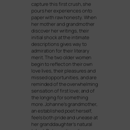
cap­tu­re this first crush, she
pours her expe­ri­en­ces onto
paper with raw hones­ty. When
her mother and grand­mo­ther
dis­co­ver her wri­tin­gs, their
initi­al shock at the inti­ma­te
descrip­ti­ons gives way to
admi­ra­ti­on for their lite­ra­ry
merit. The two older women
begin to reflect on their own
love lives, their plea­su­res and
missed oppor­tu­ni­ties, and are
remin­ded of the over­whel­ming
sen­sa­ti­on of first love; and of
the lon­ging for some­thing
more. Johanne’s grand­mo­ther,
an estab­lished poet hers­elf,
feels both pri­de and unea­se at
her granddaughter’s natu­ral