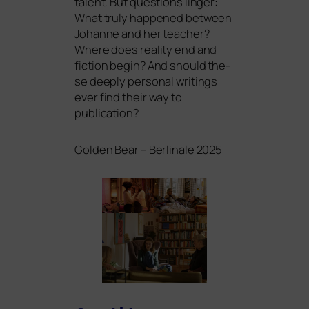
talent. But ques­ti­ons lin­ger:
What tru­ly hap­pen­ed bet­ween
Johanne and her tea­cher?
Where does rea­li­ty end and
fic­tion begin? And should the­
se deep­ly per­so­nal wri­tin­gs
ever find their way to
publication?
Golden Bear – Berlinale 2025