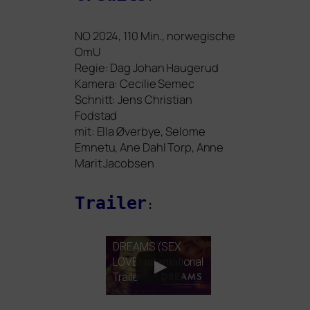
NO
2024, 110 Min., nor­we­gi­sche
OmU
Regie: Dag Johan Haugerud
Kamera: Cecilie Semec
Schnitt: Jens Christian
Fodstad
mit: Ella Øverbye, Selome
Emnetu, Ane Dahl Torp, Anne
Marit Jacobsen
Trailer
:
DREAMS
(
SEX
LOVE
) International
Trailer