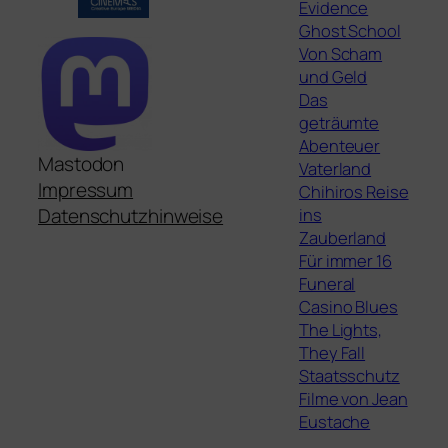
Evidence
Ghost School
Von Scham
und Geld
Das
geträumte
Abenteuer
Mastodon
Vaterland
Impressum
Chihiros Reise
ins
Datenschutzhinweise
Zauberland
Für immer 16
Funeral
Casino Blues
The Lights,
They Fall
Staatsschutz
Filme von Jean
Eustache