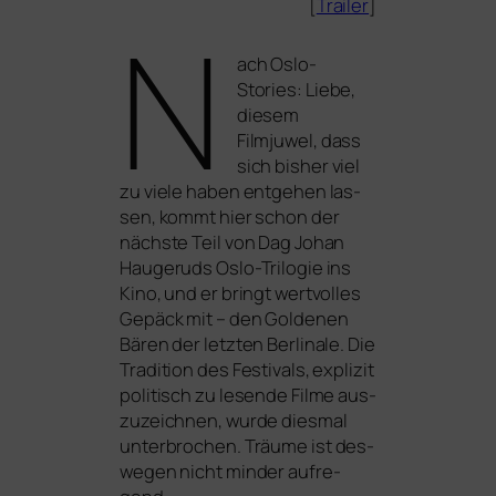
[
Trailer
]
N
ach
Oslo-
Stories: Liebe
,
die­sem
Filmjuwel, dass
sich bis­her viel
zu vie­le haben ent­ge­hen las­
sen, kommt hier schon der
nächs­te Teil von Dag Johan
Haugeruds Oslo-Trilogie ins
Kino, und er bringt wert­vol­les
Gepäck mit – den Goldenen
Bären der letz­ten Berlinale. Die
Tradition des Festivals, expli­zit
poli­tisch zu lesen­de Filme aus­
zu­zeich­nen, wur­de dies­mal
unter­bro­chen.
Träume
ist des­
we­gen nicht min­der auf­re­