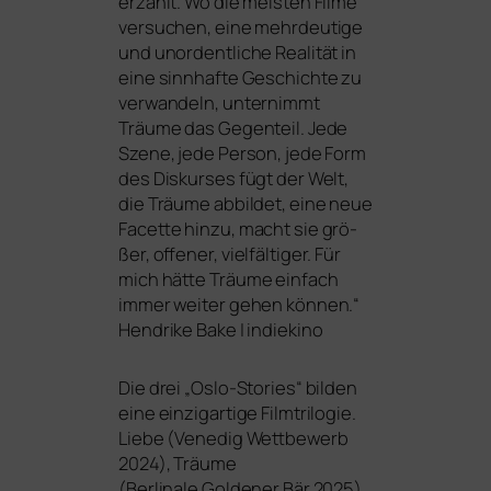
erzählt. Wo die meis­ten Filme
ver­su­chen, eine mehr­deu­ti­ge
und unor­dent­li­che Realität in
eine sinn­haf­te Geschichte zu
ver­wan­deln, unter­nimmt
Träume das Gegenteil. Jede
Szene, jede Person, jede Form
des Diskurses fügt der Welt,
die Träume abbil­det, eine neue
Facette hin­zu, macht sie grö­
ßer, offe­ner, viel­fäl­ti­ger. Für
mich hät­te
Träume
ein­fach
immer wei­ter gehen kön­nen.“
Hendrike Bake | indiekino
Die drei „Oslo-Stories“ bil­den
eine ein­zig­ar­ti­ge Filmtrilogie.
Liebe
(Venedig Wettbewerb
2024),
Träume
(Berlinale Goldener Bär 2025)