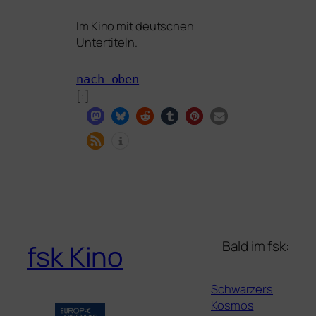
Im Kino mit deut­schen
Untertiteln.
nach oben
[:]
Bald im fsk:
fsk Kino
Schwarzers
Kosmos