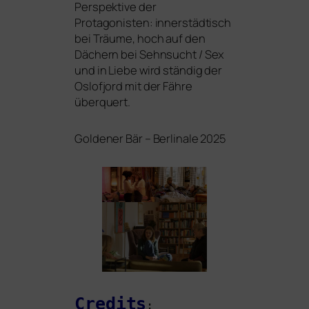
Perspektive der
Protagonisten: inner­städ­tisch
bei
Träume
, hoch auf den
Dächern bei
Sehnsucht / Sex
und in
Liebe
wird stän­dig der
Oslofjord mit der Fähre
überquert.
Goldener Bär – Berlinale 2025
Credits
: