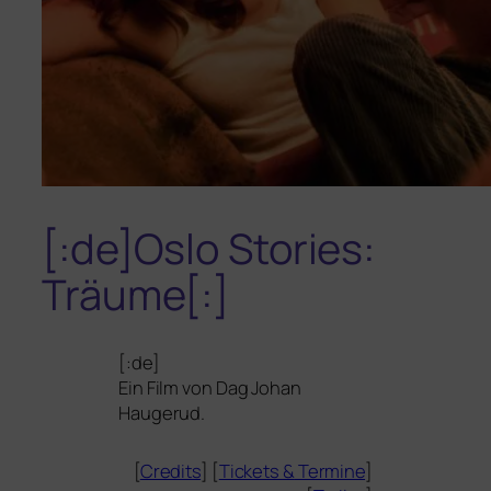
[:de]Oslo Stories:
Träume[:]
[:de]
Ein Film von Dag Johan
Haugerud.
[
Credits
] [
Tickets
&
Termine
]