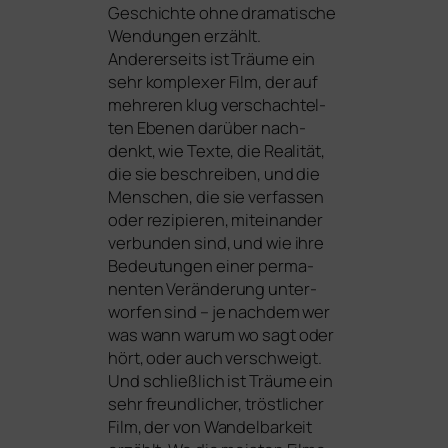
Geschichte ohne dra­ma­ti­sche
Wendungen erzählt.
Andererseits ist
Träume
ein
sehr kom­ple­xer Film, der auf
meh­re­ren klug ver­schach­tel­
ten Ebenen dar­über nach­
denkt, wie Texte, die Realität,
die sie beschrei­ben, und die
Menschen, die sie ver­fas­sen
oder rezi­pie­ren, mit­ein­an­der
ver­bun­den sind, und wie ihre
Bedeutungen einer per­ma­
nen­ten Veränderung unter­
wor­fen sind – je nach­dem wer
was wann war­um wo sagt oder
hört, oder auch ver­schweigt.
Und schließ­lich ist
Träume
ein
sehr freund­li­cher, tröst­li­cher
Film, der von Wandelbarkeit