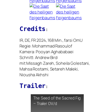
Credits
:
IR
,
DE
,
FR
2024, 168 Min., far­si OmU
Regie: Mohammad Rasoulof
Kamera: Pooyan Aghababaei
Schnitt: Andrew Bird
mit Missagh Zareh, Soheila Golestani,
Mahsa Rostami, Setareh Maleki,
Niousha Akhshi
Trailer
:
The Seed of the Sacred Fig
– Trailer
OV
/d