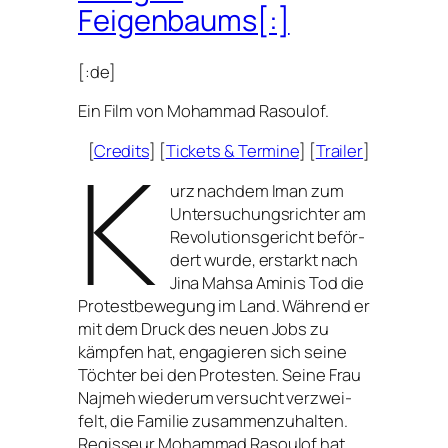
Feigenbaums[:]
[:de]
Ein Film von Mohammad Rasoulof.
K
[
Credits
] [
Tickets
&
Termine
] [
Trailer
]
urz nach­dem Iman zum
Untersuchungsrichter am
Revolutionsgericht beför­
dert wur­de, erstarkt nach
Jina Mahsa Aminis Tod die
Protestbewegung im Land. Während er
mit dem Druck des neu­en Jobs zu
kämp­fen hat, enga­gie­ren sich sei­ne
Töchter bei den Protesten. Seine Frau
Najmeh wie­der­um ver­sucht ver­zwei­
felt, die Familie zusam­men­zu­hal­ten.
Regisseur Mohammad Rasoulof hat