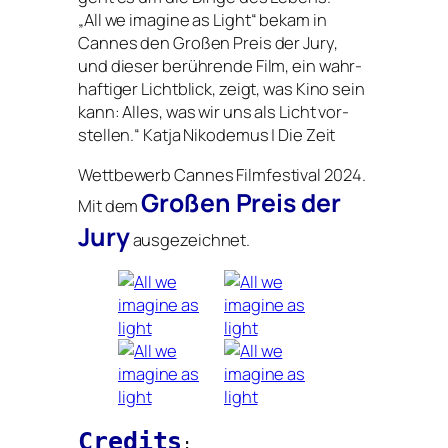
„All we ima­gi­ne as Light“ bekam in
Cannes den Großen Preis der Jury,
und die­ser berüh­ren­de Film, ein wahr­
haf­ti­ger Lichtblick, zeigt, was Kino sein
kann: Alles, was wir uns als Licht vor­
stel­len.“ Katja Nikodemus | Die Zeit
Wettbewerb Cannes Filmfestival 2024.
Großen Preis der
Mit dem
Jury
ausgezeichnet.
Credits
: