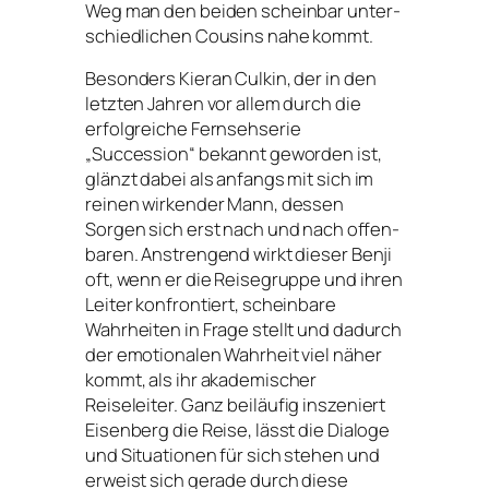
Weg man den bei­den schein­bar unter­
schied­li­chen Cousins nahe kommt.
Besonders Kieran Culkin, der in den
letz­ten Jahren vor allem durch die
erfolg­rei­che Fernsehserie
„Succession“ bekannt gewor­den ist,
glänzt dabei als anfangs mit sich im
rei­nen wir­ken­der Mann, des­sen
Sorgen sich erst nach und nach offen­
ba­ren. Anstrengend wirkt die­ser Benji
oft, wenn er die Reisegruppe und ihren
Leiter kon­fron­tiert, schein­ba­re
Wahrheiten in Frage stellt und dadurch
der emo­tio­na­len Wahrheit viel näher
kommt, als ihr aka­de­mi­scher
Reiseleiter. Ganz bei­läu­fig insze­niert
Eisenberg die Reise, lässt die Dialoge
und Situationen für sich ste­hen und
erweist sich gera­de durch die­se