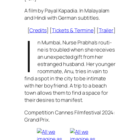
A film by Payal Kapadia. In Malayalam
and Hindi with German subtitles.
I
[
Credits
] [
Tickets
&
Termine
] [
Trailer
]
n Mumbai, Nurse Prabha’s rou­ti­
ne is trou­bled when she recei­ves
an unex­pec­ted gift from her
estran­ged hus­band. Her youn­ger
room­ma­te, Anu, tri­es in vain to
find a spot in the city to be inti­ma­te
with her boy­fri­end. A trip to a beach
town allows them to find a space for
their desi­res to manifest.
Competition Cannes Filmfestival 2024:
Grand Prix.