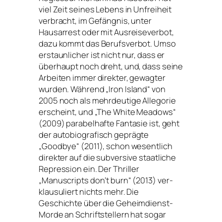
viel Zeit sei­nes Lebens in Unfreiheit
ver­bracht, im Gefängnis, unter
Hausarrest oder mit Ausreiseverbot,
dazu kommt das Berufsverbot. Umso
erstaun­li­cher ist nicht nur, dass er
über­haupt noch dreht, und, dass sei­ne
Arbeiten immer direk­ter, gewag­ter
wur­den. Während „Iron Island“ von
2005 noch als mehr­deu­ti­ge Allegorie
erscheint, und „The White Meadows“
(2009) para­bel­haf­te Fantasie ist, geht
der auto­bio­gra­fisch gepräg­te
„Goodbye“ (2011), schon wesent­lich
direk­ter auf die sub­ver­si­ve staat­li­che
Repression ein. Der Thriller
„Manuscripts don‘t burn“ (2013) ver­
klau­su­liert nichts mehr. Die
Geschichte über die Geheimdienst-
Morde an Schriftstellern hat sogar