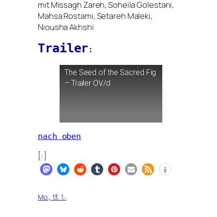
mit Missagh Zareh, Soheila Golestani,
Mahsa Rostami, Setareh Maleki,
Niousha Akhshi
Trailer
:
The Seed of the Sacred Fig
– Trailer
OV
/d
nach oben
[:]
Mo., 13. 1.: