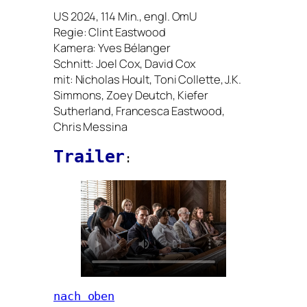
US
2024, 114 Min., engl. OmU
Regie:
Clint Eastwood
Kamera:
Yves Bélanger
Schnitt:
Joel Cox, David Cox
mit: Nicholas Hoult, Toni Collette, J.K.
Simmons, Zoey Deutch, Kiefer
Sutherland, Francesca Eastwood,
Chris Messina
Trailer
:
nach oben