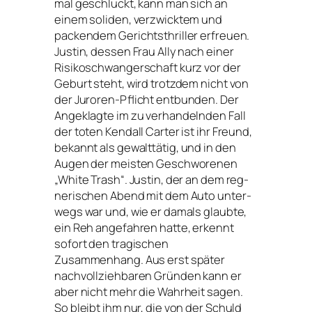
mal geschluckt, kann man sich an
einem soli­den, ver­zwick­tem und
packen­dem Gerichtsthriller erfreu­en.
Justin, des­sen Frau Ally nach einer
Risikoschwangerschaft kurz vor der
Geburt steht, wird trotz­dem nicht von
der Juroren-Pflicht ent­bun­den. Der
Angeklagte im zu ver­han­deln­den Fall
der toten Kendall Carter ist ihr Freund,
bekannt als gewalt­tä­tig, und in den
Augen der meis­ten Geschworenen
„White Trash“. Justin, der an dem reg­
ne­ri­schen Abend mit dem Auto unter­
wegs war und, wie er damals glaub­te,
ein Reh ange­fah­ren hat­te, erkennt
sofort den tra­gi­schen
Zusammenhang. Aus erst spä­ter
nach­voll­zieh­ba­ren Gründen kann er
aber nicht mehr die Wahrheit sagen.
So bleibt ihm nur, die von der Schuld