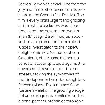
Sacred Fig won a Special Prize from the
jury and three other awards on its pre­
mie­re at the Cannes Film Festival. The
film is every bit as urgent and grip­ping
as its real-life back­story would por­
tend: long­time govern­ment worker
Iman (Missagh Zareh) has just recei­
ved a major pro­mo­ti­on to the role of
judge’s inves­ti­ga­tor, to the hop­eful
delight of his wife Najmeh (Soheila
Golestani); at the same moment, a
series of stu­dent pro­tests against the
govern­ment have explo­ded in the
streets, sto­king the sym­pa­thies of
their inde­pen­dent-min­ded daugh­ters
Rezvan (Mahsa Rostami) and Sana
(Setareh Maleki). The gro­wing wedge
bet­ween pro­gres­si­ve child­ren and tra­
di­tio­nal par­ents inten­si­fies through a