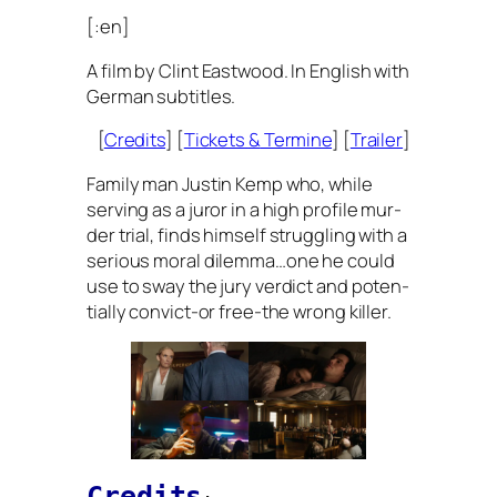
[:en]
A film by Clint Eastwood. In English with
German subtitles.
[
Credits
] [
Tickets
&
Termine
] [
Trailer
]
Family man Justin Kemp who, while
ser­ving as a juror in a high pro­fi­le mur­
der tri­al, finds hims­elf strugg­ling with a
serious moral dilemma…one he could
use to sway the jury ver­dict and poten­
ti­al­ly con­vict-or free-the wrong killer.
Credits