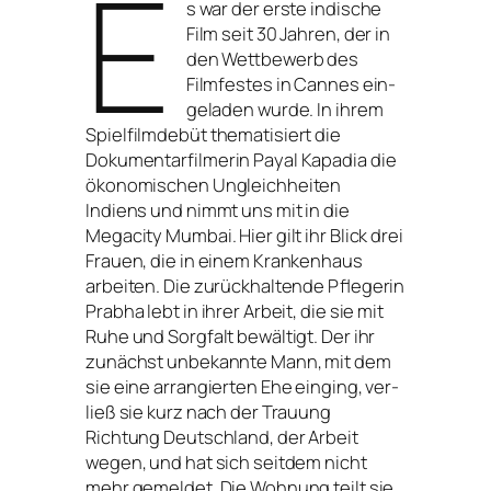
E
s war der ers­te indi­sche
Film seit 30 Jahren, der in
den Wettbewerb des
Filmfestes in Cannes ein­
ge­la­den wur­de. In ihrem
Spielfilmdebüt the­ma­ti­siert die
Dokumentarfilmerin Payal Kapadia die
öko­no­mi­schen Ungleichheiten
Indiens und nimmt uns mit in die
Megacity Mumbai. Hier gilt ihr Blick drei
Frauen, die in einem Krankenhaus
arbei­ten. Die zurück­hal­ten­de Pflegerin
Prabha lebt in ihrer Arbeit, die sie mit
Ruhe und Sorgfalt bewäl­tigt. Der ihr
zunächst unbe­kann­te Mann, mit dem
sie eine arran­gier­ten Ehe ein­ging, ver­
ließ sie kurz nach der Trauung
Richtung Deutschland, der Arbeit
wegen, und hat sich seit­dem nicht
mehr gemel­det. Die Wohnung teilt sie