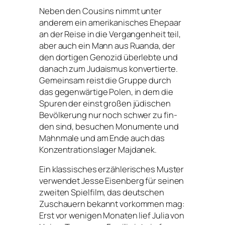
Neben den Cousins nimmt unter
ande­rem ein ame­ri­ka­ni­sches Ehepaar
an der Reise in die Vergangenheit teil,
aber auch ein Mann aus Ruanda, der
den dor­ti­gen Genozid über­leb­te und
danach zum Judaismus kon­ver­tier­te.
Gemeinsam reist die Gruppe durch
das gegen­wär­ti­ge Polen, in dem die
Spuren der einst gro­ßen jüdi­schen
Bevölkerung nur noch schwer zu fin­
den sind, besu­chen Monumente und
Mahnmale und am Ende auch das
Konzentrationslager Majdanek.
Ein klas­si­sches erzäh­le­ri­sches Muster
ver­wen­det Jesse Eisenberg für sei­nen
zwei­ten Spielfilm, das deut­schen
Zuschauern bekannt vor­kom­men mag:
Erst vor weni­gen Monaten lief Julia von