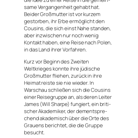
sa­me Vergangenheit gehabt hat.
Beider Großmutter ist vor kur­zem
gestor­ben, ihr Erbe ermög­licht den
Cousins, die sich einst Nahe stan­den,
aber inzwi­schen nur noch wenig
Kontakt haben, eine Reise nach Polen,
in das Land ihrer Vorfahren.
Kurz vor Beginn des Zweiten
Weltkrieges konn­te ihre jüdi­sche
Großmutter flie­hen, zurück in ihre
Heimat reis­te sie nie wie­der. In
Warschau schlie­ßen sich die Cousins
einer Reisegruppe an, als deren Leiter
James (Will Sharpe) fun­giert, ein bri­ti­
scher Akademiker, der dem­entspre­
chend aka­de­misch über die Orte des
Grauens berich­tet, die die Gruppe
besucht.