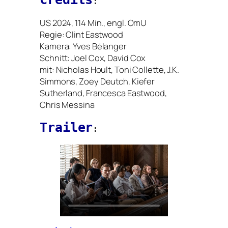
:
US
2024, 114 Min., engl. OmU
Regie:
Clint Eastwood
Kamera:
Yves Bélanger
Schnitt:
Joel Cox, David Cox
mit: Nicholas Hoult, Toni Collette, J.K.
Simmons, Zoey Deutch, Kiefer
Sutherland, Francesca Eastwood,
Chris Messina
Trailer
: