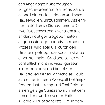
des Angeklagten über­zeug­ten
Mitgeschworenen, die alle das Ganze
schnell hin­ter sich brin­gen und nach
Hause wol­len, umzu­stim­men. Das erin­
nert natür­lich an Sidney Lumets Die
zwölf Geschworenen, vor allem auch
an den, heu­ti­gen Gegebenheiten
ange­pass­ten, grup­pen­dy­na­mi­schem
Prozess, wird aber u.a. durch den
Umstand getoppt, dass Justin sich auf
einen schma­len Grad begibt – er darf
schließ­lich nicht ins Visier gera­ten.
In den her­vor­ra­gend besetz­ten
Hauptrollen sehen wir Nicholas Hoult
als sei­nen inne­ren Zwiespalt bekämp­
fen­den Justin Kemp und Toni Colette
als ehr­gei­zi­ge Staatsanwältin mit dem
bemer­kens­wer­ten Namen Faith
Killebrew. Es ist der ers­te Film, in dem