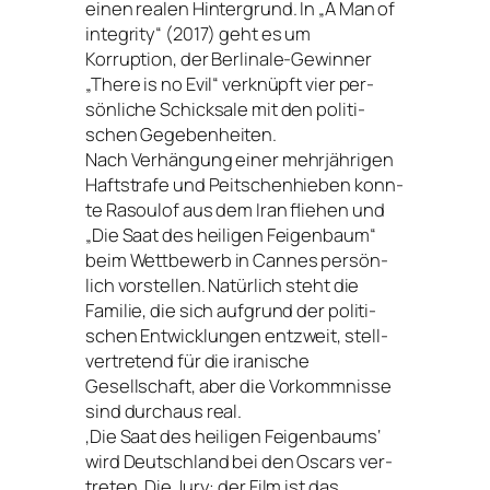
einen rea­len Hintergrund. In „A Man of
inte­gri­ty“ (2017) geht es um
Korruption, der Berlinale-Gewinner
„There is no Evil“ ver­knüpft vier per­
sön­li­che Schicksale mit den poli­ti­
schen Gegebenheiten.
Nach Verhängung einer mehr­jäh­ri­gen
Haftstrafe und Peitschenhieben konn­
te Rasoulof aus dem Iran flie­hen und
„Die Saat des hei­li­gen Feigenbaum“
beim Wettbewerb in Cannes per­sön­
lich vor­stel­len. Natürlich steht die
Familie, die sich auf­grund der poli­ti­
schen Entwicklungen ent­zweit, stell­
ver­tre­tend für die ira­ni­sche
Gesellschaft, aber die Vorkommnisse
sind durch­aus real.
,Die Saat des hei­li­gen Feigenbaums‘
wird Deutschland bei den Oscars ver­
tre­ten. Die Jury: der Film ist das