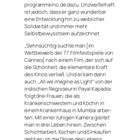
programmkino.de dazu. Unzweifelhaft
ist jedoch, dass er ganz wun­der­bar
eine Entwicklung hin zu weib­li­cher
Solidarität und immer mehr
Selbstbewusstsein aufzeichnet.
„
Sehnsüchtig such­te man [im
Wettbewerb der 77. Filmfestspiele von
Cannes] nach einem Film, der sich auf
die Schönheit, die ele­men­ta­re Kraft
des Kinos ver­ließ. Und er kam dann
auch. „All we ima­gi­ne as Light“ von der
indi­schen Regisseurin Payal Kapadia
folgt drei Frauen, die als
Krankenschwestern und Köchin in
einem Krankenhaus in Mumbai arbei­
ten. Mit einer ruhi­gen Kamera glei­tet
man in drei Leben hin­ein. Zwischen
Schichtarbeit, Kochen und Einkaufen
geht es um die Dinge des Lebens.