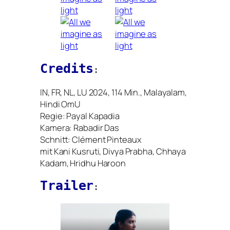
Credits
:
IN
,
FR
,
NL
,
LU
2024, 114 Min., Malayalam,
Hindi OmU
Regie: Payal Kapadia
Kamera: Rabadir Das
Schnitt: Clément Pinteaux
mit Kani Kusruti, Divya Prabha, Chhaya
Kadam, Hridhu Haroon
Trailer
: