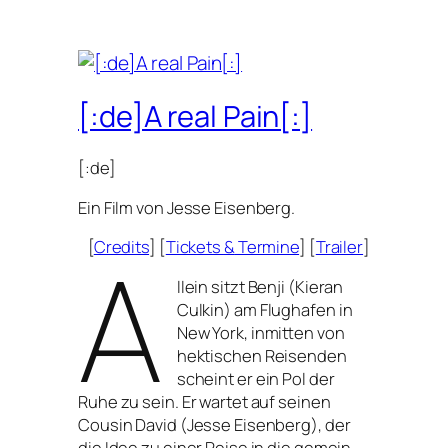
[:de]A real Pain[:]
[:de]
Ein Film von Jesse Eisenberg.
A
[
Credits
] [
Tickets
&
Termine
] [
Trailer
]
llein sitzt Benji (Kieran
Culkin) am Flughafen in
New York, inmit­ten von
hek­ti­schen Reisenden
scheint er ein Pol der
Ruhe zu sein. Er war­tet auf sei­nen
Cousin David (Jesse Eisenberg), der
die Idee zu einer Reise in die gemein­