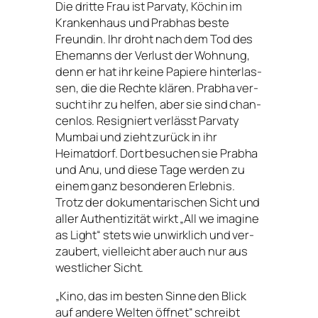
Die drit­te Frau ist Parvaty, Köchin im
Krankenhaus und Prabhas bes­te
Freundin. Ihr droht nach dem Tod des
Ehemanns der Verlust der Wohnung,
denn er hat ihr kei­ne Papiere hin­ter­las­
sen, die die Rechte klä­ren. Prabha ver­
sucht ihr zu hel­fen, aber sie sind chan­
cen­los. Resigniert ver­lässt Parvaty
Mumbai und zieht zurück in ihr
Heimatdorf. Dort besu­chen sie Prabha
und Anu, und die­se Tage wer­den zu
einem ganz beson­de­ren Erlebnis.
Trotz der doku­men­ta­ri­schen Sicht und
aller Authentizität wirkt „All we ima­gi­ne
as Light“ stets wie unwirk­lich und ver­
zau­bert, viel­leicht aber auch nur aus
west­li­cher Sicht.
„
Kino, das im bes­ten Sinne den Blick
auf ande­re Welten öff­net“ schreibt