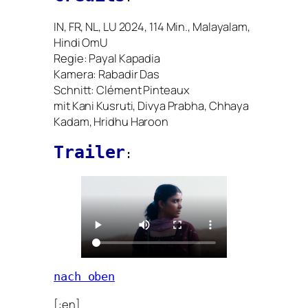
IN
,
FR
,
NL
,
LU
2024, 114 Min., Malayalam,
Hindi OmU
Regie: Payal Kapadia
Kamera: Rabadir Das
Schnitt: Clément Pinteaux
mit Kani Kusruti, Divya Prabha, Chhaya
Kadam, Hridhu Haroon
Trailer
:
nach oben
[:en]