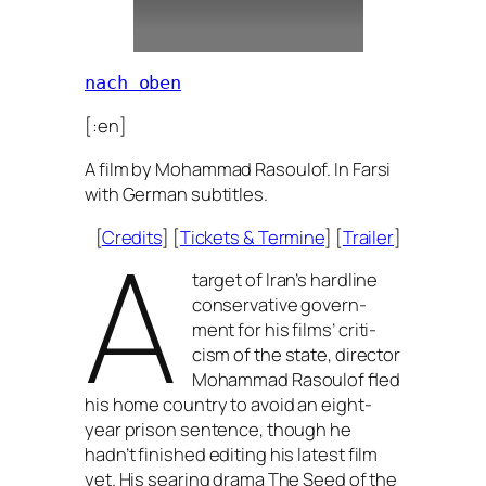
nach oben
[:en]
A film by Mohammad Rasoulof. In Farsi
with German subtitles.
A
[
Credits
] [
Tickets
&
Termine
] [
Trailer
]
tar­get of Iran’s hard­li­ne
con­ser­va­ti­ve govern­
ment for his films’ cri­ti­
cism of the sta­te, direc­tor
Mohammad Rasoulof fled
his home coun­try to avo­id an eight-
year pri­son sen­tence, though he
hadn’t finis­hed editing his latest film
yet. His sea­ring dra­ma The Seed of the