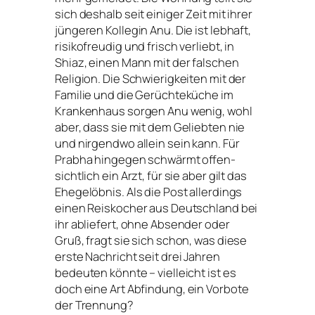
sich des­halb seit eini­ger Zeit mit ihrer
jün­ge­ren Kollegin Anu. Die ist leb­haft,
risi­ko­freu­dig und frisch ver­liebt, in
Shiaz, einen Mann mit der fal­schen
Religion. Die Schwierigkeiten mit der
Familie und die Gerüchteküche im
Krankenhaus sor­gen Anu wenig, wohl
aber, dass sie mit dem Geliebten nie
und nir­gend­wo allein sein kann. Für
Prabha hin­ge­gen schwärmt offen­
sicht­lich ein Arzt, für sie aber gilt das
Ehegelöbnis. Als die Post aller­dings
einen Reiskocher aus Deutschland bei
ihr ablie­fert, ohne Absender oder
Gruß, fragt sie sich schon, was die­se
ers­te Nachricht seit drei Jahren
bedeu­ten könn­te – viel­leicht ist es
doch eine Art Abfindung, ein Vorbote
der Trennung?