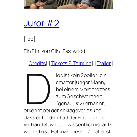
Juror #2
[:de]
Ein Film von Clint Eastwood.
D
[
Credits
] [
Tickets
&
Termine
] [
Trailer
]
ies ist kein Spoiler: ein
smar­ter jun­ger Mann,
bei einem Mordprozess
zum Geschworenen
(genau, #2) ernannt,
erkennt bei der Anklageverlesung,
dass er für den Tod der Frau, der hier
ver­han­delt wird, unwis­sent­lich ver­ant­
wort­lich ist. Hat man die­sen Zufall erst