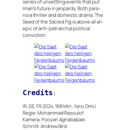
series of unsett­ling events that put
Iman’s future in jeo­par­dy. Both para­
noia thril­ler and dome­stic dra­ma, The
Seed of the Sacred Fig is abo­ve all an
epic of anti-patri­ar­chal poli­ti­cal
conviction.
Credits
:
IR
,
DE
,
FR
2024, 168 Min., far­si OmU
Regie: Mohammad Rasoulof
Kamera: Pooyan Aghababaei
Schnitt: Andrew Bird