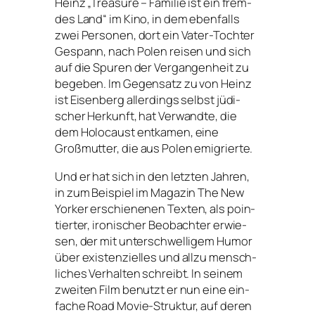
Heinz „Treasure – Familie ist ein frem­
des Land“ im Kino, in dem eben­falls
zwei Personen, dort ein Vater-Tochter
Gespann, nach Polen rei­sen und sich
auf die Spuren der Vergangenheit zu
bege­ben. Im Gegensatz zu von Heinz
ist Eisenberg aller­dings selbst jüdi­
scher Herkunft, hat Verwandte, die
dem Holocaust ent­ka­men, eine
Großmutter, die aus Polen emigrierte.
Und er hat sich in den letz­ten Jahren,
in zum Beispiel im Magazin
The New
Yorker
erschie­ne­nen Texten, als poin­
tier­ter, iro­ni­scher Beobachter erwie­
sen, der mit unter­schwel­li­gem Humor
über exis­ten­zi­el­les und all­zu mensch­
li­ches Verhalten schreibt. In sei­nem
zwei­ten Film benutzt er nun eine ein­
fa­che Road Movie-Struktur, auf deren