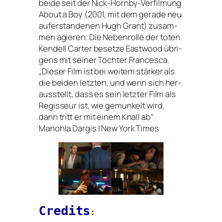
bei­de seit der Nick-Hornby-Verfilmung
About a Boy (2001, mit dem gera­de neu
auf­er­stan­de­nen Hugh Grant) zusam­
men agie­ren. Die Nebenrolle der toten
Kendell Carter beset­ze Eastwood übri­
gens mit sei­ner Tochter Francesca.
„Dieser Film ist bei wei­tem stär­ker als
die bei­den letz­ten, und wenn sich her­
aus­stellt, dass es sein letz­ter Film als
Regisseur ist, wie gemun­kelt wird,
dann tritt er mit einem Knall ab“
Manohla Dargis | New York Times
Credits
: