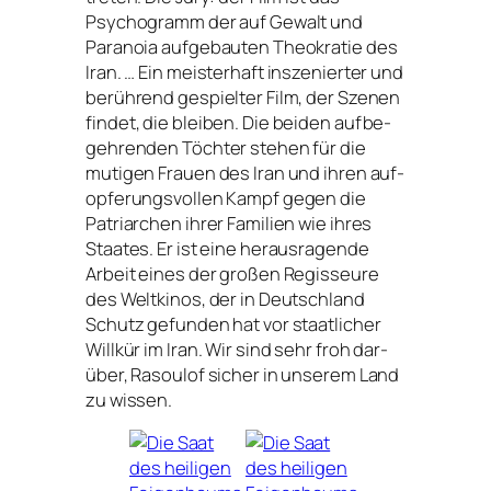
Psychogramm der auf Gewalt und
Paranoia auf­ge­bau­ten Theokratie des
Iran. … Ein meis­ter­haft insze­nier­ter und
berüh­rend gespiel­ter Film, der Szenen
fin­det, die blei­ben. Die bei­den auf­be­
geh­ren­den Töchter ste­hen für die
muti­gen Frauen des Iran und ihren auf­
op­fe­rungs­vol­len Kampf gegen die
Patriarchen ihrer Familien wie ihres
Staates. Er ist eine her­aus­ra­gen­de
Arbeit eines der gro­ßen Regisseure
des Weltkinos, der in Deutschland
Schutz gefun­den hat vor staat­li­cher
Willkür im Iran. Wir sind sehr froh dar­
über, Rasoulof sicher in unse­rem Land
zu wissen.