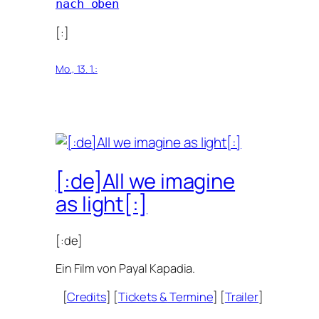
nach oben
[:]
Mo., 13. 1.:
[:de]All we imagine
as light[:]
[:de]
Ein Film von Payal Kapadia.
[
Credits
] [
Tickets
&
Termine
] [
Trailer
]