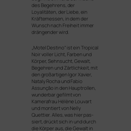
des Begehrens, der
Loyalitäten, der Liebe, ein
Kräftemessen, in dem der
Wunsch nach Freiheit immer
drän­gen­der wird.
„
Motel Destino“ ist ein
Tropical
Noir
vol­ler Licht, Farben und
Körper, Sehnsucht, Gewalt,
Begehren und Zärtlichkeit, mit
den groß­ar­ti­gen Igor Xavier,
Nataly Rocha und Fabio
Assunção in den Hauptrollen,
wun­der­bar gefilmt von
Kamerafrau Hélène Louvart
und mon­tiert von Nelly
Quettier. Alles, was hier pas­
siert, drückt sich in und durch
die Körper aus, die Gewalt in