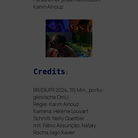
Karim Aïnouz
Credits
:
BR
/
DE
/
FR
2024, 115 Min., por­tu­
gie­si­sche OmU
Regie: Karim Aïnouz
Kamera: Hélène Louvart
Schnitt: Nelly Quettier
mit: Fábio Assunção, Nataly
Rocha, Iago Xavier