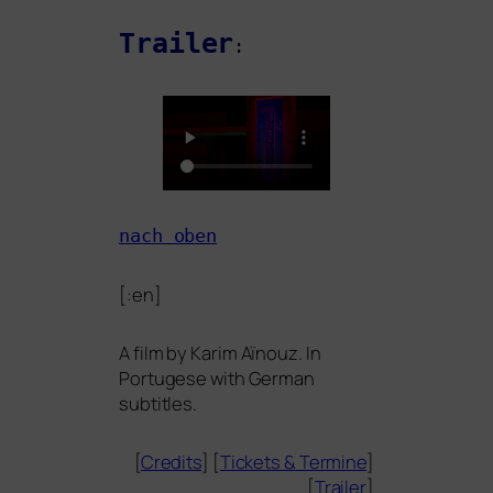
Trailer
:
nach oben
[:en]
A film by Karim Aïnouz. In
Portugese with German
subtitles.
[
Credits
] [
Tickets
&
Termine
]
[
Trailer
]