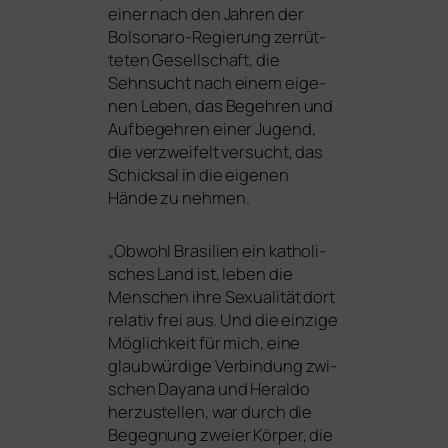
einer nach den Jahren der
Bolsonaro-Regierung zer­rüt­
te­ten Gesellschaft, die
Sehnsucht nach einem eige­
nen Leben, das Begehren und
Aufbegehren einer Jugend,
die ver­zwei­felt ver­sucht, das
Schicksal in die eige­nen
Hände zu nehmen.
„
Obwohl Brasilien ein katho­li­
sches Land ist, leben die
Menschen ihre Sexualität dort
rela­tiv frei aus. Und die ein­zi­ge
Möglichkeit für mich, eine
glaub­wür­di­ge Verbindung zwi­
schen Dayana und Heraldo
her­zu­stel­len, war durch die
Begegnung zwei­er Körper, die