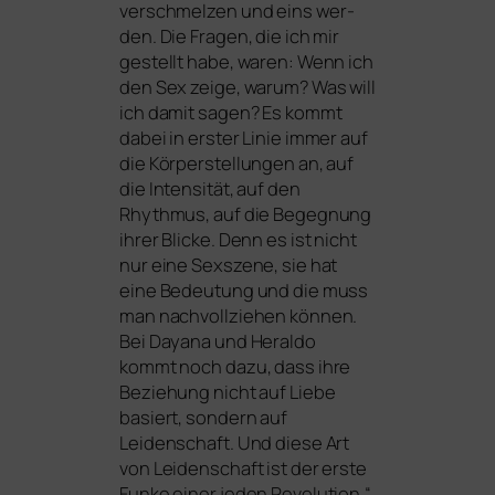
ver­schmel­zen und eins wer­
den. Die Fragen, die ich mir
gestellt habe, waren: Wenn ich
den Sex zei­ge, war­um? Was will
ich damit sagen? Es kommt
dabei in ers­ter Linie immer auf
die Körperstellungen an, auf
die Intensität, auf den
Rhythmus, auf die Begegnung
ihrer Blicke. Denn es ist nicht
nur eine Sexszene, sie hat
eine Bedeutung und die muss
man nach­voll­zie­hen kön­nen.
Bei Dayana und Heraldo
kommt noch dazu, dass ihre
Beziehung nicht auf Liebe
basiert, son­dern auf
Leidenschaft. Und die­se Art
von Leidenschaft ist der ers­te
Funke einer jeden Revolution.“