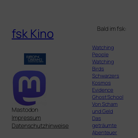
Bald im fsk:
fsk Kino
Watching
People
Watching
Birds
Schwarzers
Kosmos
Evidence
Ghost School
Von Scham
Mastodon
und Geld
Impressum
Das
geträumte
Datenschutzhinweise
Abenteuer