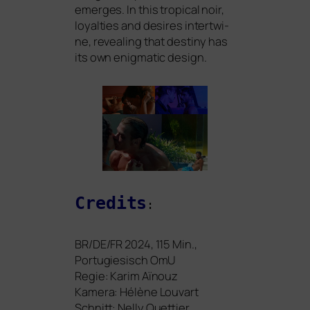
emer­ges. In this tro­pi­cal noir,
loyal­ties and desi­res intert­wi­
ne, reve­al­ing that desti­ny has
its own enig­ma­tic design.
Credits
:
BR
/
DE
/
FR
2024, 115 Min.,
Portugiesisch OmU
Regie: Karim Aïnouz
Kamera: Hélène Louvart
Schnitt: Nelly Quettier