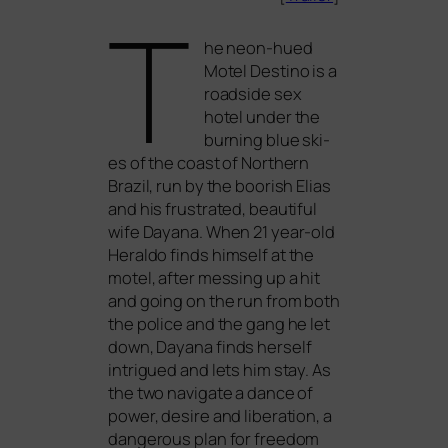
T
he neon-hued
Motel Destino is a
roadsi­de sex
hotel under the
bur­ning blue ski­
es of the coast of Northern
Brazil, run by the boo­rish Elias
and his frus­tra­ted, beau­tiful
wife Dayana. When 21 year-old
Heraldo finds hims­elf at the
motel, after mes­sing up a hit
and going on the run from both
the poli­ce and the gang he let
down, Dayana finds hers­elf
intrigued and lets him stay. As
the two navi­ga­te a dance of
power, desi­re and libe­ra­ti­on, a
dan­ge­rous plan for free­dom