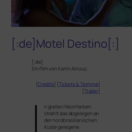
[:de]Motel Destino[:]
[:de]
Ein Film von Karim Aïnouz.
[
Credits
] [
Tickets
&
Termine
]
[
Trailer
]
I
n grel­len Neonfarben
strahlt das abge­le­gen an
der nord­bra­si­lia­ni­schen
Küste gele­ge­ne