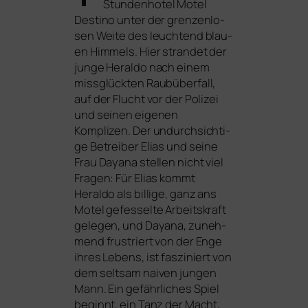
Stundenhotel Motel
Destino unter der gren­zen­lo­
sen Weite des leuch­tend blau­
en Himmels. Hier stran­det der
jun­ge Heraldo nach einem
miss­glück­ten Raubüberfall,
auf der Flucht vor der Polizei
und sei­nen eige­nen
Komplizen. Der undurch­sich­ti­
ge Betreiber Elias und sei­ne
Frau Dayana stel­len nicht viel
Fragen: Für Elias kommt
Heraldo als bil­li­ge, ganz ans
Motel gefes­sel­te Arbeitskraft
gele­gen, und Dayana, zuneh­
mend frus­triert von der Enge
ihres Lebens, ist fas­zi­niert von
dem selt­sam nai­ven jun­gen
Mann. Ein gefähr­li­ches Spiel
beginnt, ein Tanz der Macht,