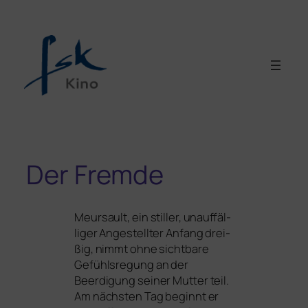
Der Fremde
Meursault, ein stil­ler, unauf­fäl­
li­ger Angestellter Anfang drei­
ßig, nimmt ohne sicht­ba­re
Gefühlsregung an der
Beerdigung sei­ner Mutter teil.
Am nächs­ten Tag beginnt er