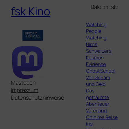
Bald im fsk:
fsk Kino
Watching
People
Watching
Birds
Schwarzers
Kosmos
Evidence
Ghost School
Von Scham
Mastodon
und Geld
Impressum
Das
geträumte
Datenschutzhinweise
Abenteuer
Vaterland
Chihiros Reise
ins