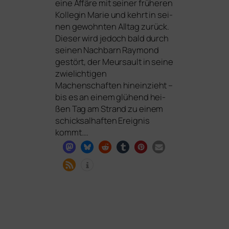
eine Affäre mit sei­ner frü­he­ren
Kollegin Marie und kehrt in sei­
nen gewohn­ten Alltag zurück.
Dieser wird jedoch bald durch
sei­nen Nachbarn Raymond
gestört, der Meursault in sei­ne
zwie­lich­ti­gen
Machenschaften hin­ein­zieht –
bis es an einem glü­hend hei­
ßen Tag am Strand zu einem
schick­sal­haf­ten Ereignis
kommt.…