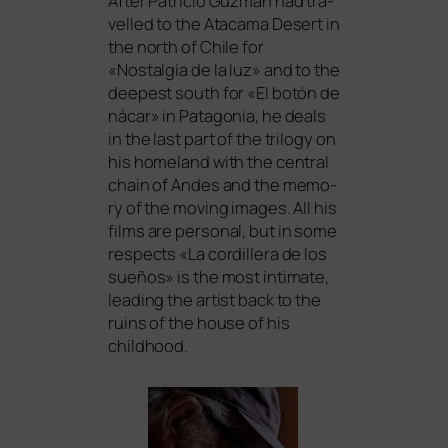
After Patricio Guzmán had tra­
vel­led to the Atacama Desert in
the north of Chile for
«Nostalgia de la luz» and to the
deepest south for «El botón de
nácar» in Patagonia, he deals
in the last part of the tri­lo­gy on
his home­land with the cen­tral
chain of Andes and the memo­
ry of the moving images. All his
films are per­so­nal, but in some
respects «La cor­dil­lera de los
sue­ños» is the most inti­ma­te,
lea­ding the artist back to the
ruins of the house of his
childhood.