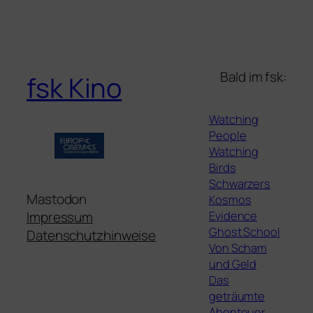
Bald im fsk:
fsk Kino
Watching
People
Watching
Birds
Schwarzers
Mastodon
Kosmos
Evidence
Impressum
Ghost School
Datenschutzhinweise
Von Scham
und Geld
Das
geträumte
Abenteuer