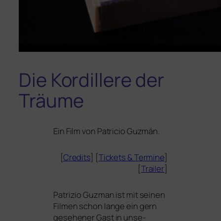
Die Kordillere der
Träume
Ein Film von Patricio Guzmán.
[
Credits
] [
Tickets
&
Termine
]
[
Trailer
]
Patrizio Guzman ist mit sei­nen
Filmen schon lan­ge ein gern
gese­he­ner Gast in unse­