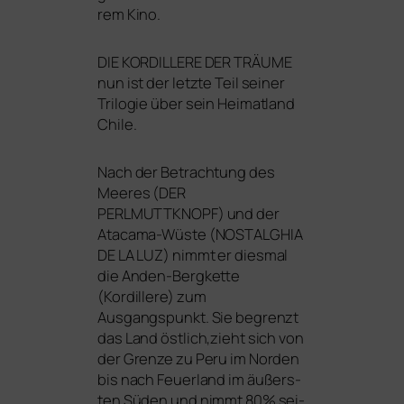
rem Kino.
DIE
KORDILLERE
DER
TRÄUME
nun ist der letz­te Teil sei­ner
Trilogie über sein Heimatland
Chile.
Nach der Betrachtung des
Meeres (
DER
PERLMUTTKNOPF
) und der
Atacama-Wüste (
NOSTALGHIA
DE
LA
LUZ
) nimmt er dies­mal
die Anden-Bergkette
(Kordillere) zum
Ausgangspunkt. Sie begrenzt
das Land östlich,zieht sich von
der Grenze zu Peru im Norden
bis nach Feuerland im äußers­
ten Süden und nimmt 80% sei­