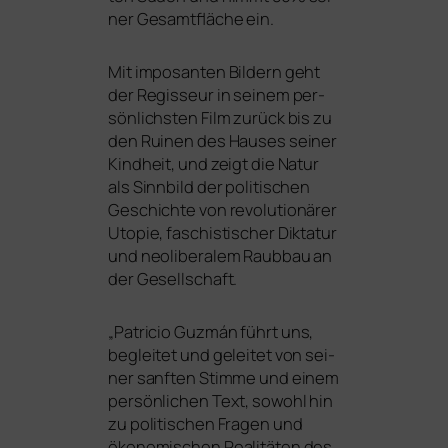
ner Gesamtfläche ein.
Mit impo­san­ten Bildern geht
der Regisseur in sei­nem per­
sön­lichs­ten Film zurück bis zu
den Ruinen des Hauses sei­ner
Kindheit, und zeigt die Natur
als Sinnbild der poli­ti­schen
Geschichte von revo­lu­tio­nä­rer
Utopie, faschis­ti­scher Diktatur
und neo­li­be­ra­lem Raubbau an
der Gesellschaft.
„
Patricio Guzmán führt uns,
beglei­tet und gelei­tet von sei­
ner sanf­ten Stimme und einem
per­sön­li­chen Text, sowohl hin
zu poli­ti­schen Fragen und
öko­no­mi­schen Realitäten des