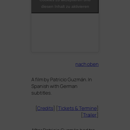
diesen Inhalt zu aktivieren
nach oben
A film by Patricio Guzmán. In
Spanish with German
subtitles.
[
Credits
] [
Tickets
&
Termine
]
[
Trailer
]