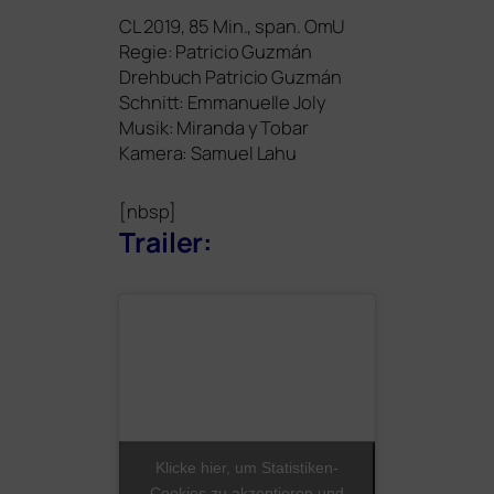
CL
2019, 85 Min., span. OmU
Regie: Patricio Guzmán
Drehbuch Patricio Guzmán
Schnitt: Emmanuelle Joly
Musik: Miranda y Tobar
Kamera: Samuel Lahu
[nbsp]
Trailer:
Klicke hier, um Statistiken-
Cookies zu akzeptieren und