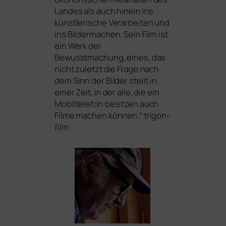
Landes als auch hin­ein ins
künst­le­ri­sche Verarbeiten und
ins Bildermachen. Sein Film ist
ein Werk der
Bewusstmachung, eines, das
nicht zuletzt die Frage nach
dem Sinn der Bilder stellt in
einer Zeit, in der alle, die ein
Mobiltelefon besit­zen auch
Filme machen kön­nen.“ trigon-
film